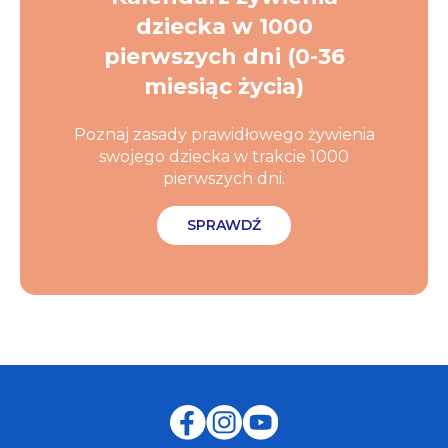
dziecka w 1000
pierwszych dni (0-36
miesiąc życia)
Poznaj zasady prawidłowego żywienia
swojego dziecka w trakcie 1000
pierwszych dni.
SPRAWDŹ