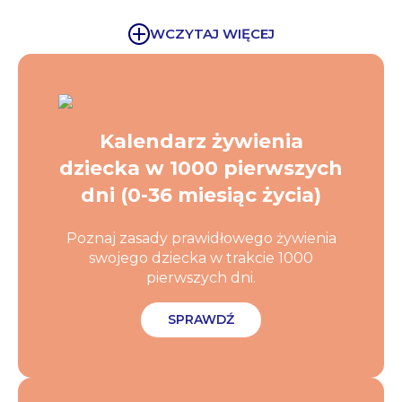
WCZYTAJ WIĘCEJ
Kalendarz żywienia
dziecka w 1000 pierwszych
dni (0-36 miesiąc życia)
Poznaj zasady prawidłowego żywienia
swojego dziecka w trakcie 1000
pierwszych dni.
SPRAWDŹ