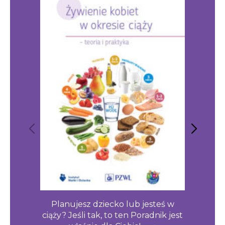
Planujesz dziecko lub jesteś w
Chces
ciąży? Jeśli tak, to ten Poradnik jest
zdr