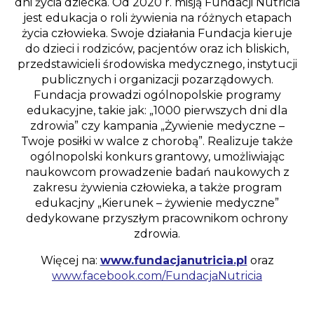
dni życia dziecka. Od 2020 r. misją Fundacji Nutricia
jest edukacja o roli żywienia na różnych etapach
życia człowieka. Swoje działania Fundacja kieruje
do dzieci i rodziców, pacjentów oraz ich bliskich,
przedstawicieli środowiska medycznego, instytucji
publicznych i organizacji pozarządowych.
Fundacja prowadzi ogólnopolskie programy
edukacyjne, takie jak: „1000 pierwszych dni dla
zdrowia” czy kampania „Żywienie medyczne –
Twoje posiłki w walce z chorobą”. Realizuje także
ogólnopolski konkurs grantowy, umożliwiając
naukowcom prowadzenie badań naukowych z
zakresu żywienia człowieka, a także program
edukacjny „Kierunek – żywienie medyczne”
dedykowane przyszłym pracownikom ochrony
zdrowia.
Więcej na:
www.fundacjanutricia.pl
oraz
www.facebook.com/FundacjaNutricia