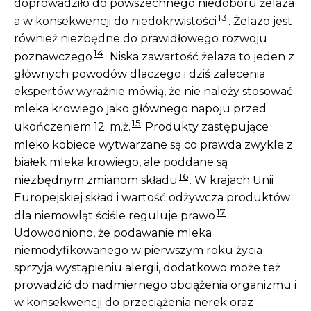
doprowadziło do powszechnego niedoboru żelaza
13
a w konsekwencji do niedokrwistości
. Żelazo jest
również niezbędne do prawidłowego rozwoju
14
poznawczego
. Niska zawartość żelaza to jeden z
głównych powodów dlaczego i dziś zalecenia
ekspertów wyraźnie mówią, że nie należy stosować
mleka krowiego jako głównego napoju przed
15
ukończeniem 12. m.ż.
Produkty zastępujące
mleko kobiece wytwarzane są co prawda zwykle z
białek mleka krowiego, ale poddane są
16
niezbędnym zmianom składu
. W krajach Unii
Europejskiej skład i wartość odżywcza produktów
17
dla niemowląt ściśle reguluje prawo
.
Udowodniono, że podawanie mleka
niemodyfikowanego w pierwszym roku życia
sprzyja wystąpieniu alergii, dodatkowo może też
prowadzić do nadmiernego obciążenia organizmu i
w konsekwencji do przeciążenia nerek oraz