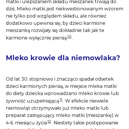
matki i ulepszaniem składu mieszanek trwają do
dziś. Mleko matki jest niekwestionowanym wzorem
nie tylko pod względem składu, ale również
dodatkowo upewnia się, by dzieci karmione
mieszanką rozwijały się dokładnie tak jak te
10
karmione wyłącznie piersią
.
Mleko krowie dla niemowlaka?
Od lat 30. stopniowo i znacząco spadał odsetek
dzieci karmionych piersią, w miejsce mleka matki
do diety dziecka wprowadzano mleko krowie lub
11
żywność uzupełniającą
. W efekcie niewiele
niemowląt otrzymywało już mleko matki lub
preparat zastępujący mleko matki (mieszankę) w
12
4-6. miesiącu życia
. Niestety takie postępowanie