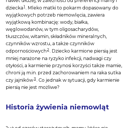
nawet dłużej, w zależności od preferencji mamy i
1
dziecka
. Mleko matki to pokarm dopasowany do
wyjątkowych potrzeb niemowlęcia, zawiera
wyjątkową kombinację: wody, białka,
węglowodanów, w tym oligosacharydów,
tłuszczów, witamin, składników mineralnych,
czynników wzrostu, a także czynników
2
odpornościowych
. Dziecko karmione piersią jest
mniej narażone na ryzyko infekcji, nadwagi czy
otyłości, a karmienie przynosi korzyści także mamie,
chroni ją m.in. przed zachorowaniem na raka sutka
3
czy jajników
. Co jednak w sytuacji, gdy karmienie
piersią nie jest możliwe?
Historia żywienia niemowląt