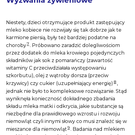
Wyzwania żywieniowe
Niestety, dzieci otrzymujące produkt zastępujący
mleko kobiece nie rozwijały się tak dobrze jak te
karmione piersią, były też bardziej podatne na
7
choroby
. Próbowano zaradzić dolegliwościom
przez dodatek do mleka krowiego pojedynczych
składników jak sok z pomarańczy (zawartość
witaminy C przeciwdziałała występowaniu
szkorbutu), olej z wątroby dorsza (przeciw
8
krzywicy) czy cukier (uzupełniający energię)
,
jednak nie było to kompleksowe rozwiązanie. Stąd
wyniknęła konieczność dokładnego zbadania
składu mleka matki i odkrycia, jakie substancje są
niezbędne dla prawidłowego wzrostu i rozwoju
niemowląt czyli innymi słowy co musi znaleźć się w
9
mieszance dla niemowląt
. Badania nad mlekiem