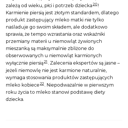
20
zależą od wieku, płci i potrzeb dziecka
!
Karmienie piersią jest złotym standardem, dlatego
produkt zastępujący mleko matki nie tylko
naśladuje go swoim składem, ale dodatkowo
sprawia, że tempo wzrastania oraz wskaźniki
przemiany materii u niemowląt żywionych
mieszanką są maksymalnie zbliżone do
obserwowanych u niemowląt karmionych
21
wyłącznie piersią
. Zalecenia ekspertów są jasne –
jeżeli niemowlę nie jest karmione naturalnie,
wymaga stosowania produktów zastępujących
22
mleko kobiece
. Niepodważalnie w pierwszym
roku życia to mleko stanowi podstawę diety
dziecka.