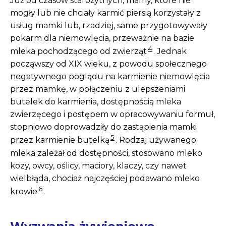
Już od czasów starożytnych, mamy, które nie
mogły lub nie chciały karmić piersią korzystały z
usług mamki lub, rzadziej, same przygotowywały
pokarm dla niemowlęcia, przeważnie na bazie
4
mleka pochodzącego od zwierząt
. Jednak
począwszy od XIX wieku, z powodu społecznego
negatywnego poglądu na karmienie niemowlęcia
przez mamkę, w połączeniu z ulepszeniami
butelek do karmienia, dostępnością mleka
zwierzęcego i postępem w opracowywaniu formuł,
stopniowo doprowadziły do zastąpienia mamki
5
przez karmienie butelką
. Rodzaj używanego
mleka zależał od dostępności, stosowano mleko
kozy, owcy, oślicy, maciory, klaczy, czy nawet
wielbłąda, chociaż najczęściej podawano mleko
6
krowie
.