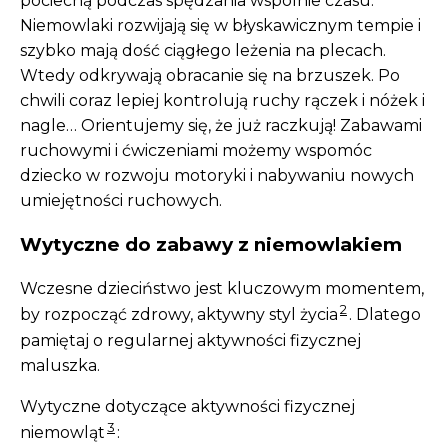
pociechą podczas spędzania wspólnie czasu.
Niemowlaki rozwijają się w błyskawicznym tempie i
szybko mają dość ciągłego leżenia na plecach.
Wtedy odkrywają obracanie się na brzuszek. Po
chwili coraz lepiej kontrolują ruchy rączek i nóżek i
nagle… Orientujemy się, że już raczkują! Zabawami
ruchowymi i ćwiczeniami możemy wspomóc
dziecko w rozwoju motoryki i nabywaniu nowych
umiejętności ruchowych.
Wytyczne do zabawy z niemowlakiem
Wczesne dzieciństwo jest kluczowym momentem,
2
by rozpocząć zdrowy, aktywny styl życia
. Dlatego
pamiętaj o regularnej aktywności fizycznej
maluszka.
Wytyczne dotyczące aktywności fizycznej
3
niemowląt
: