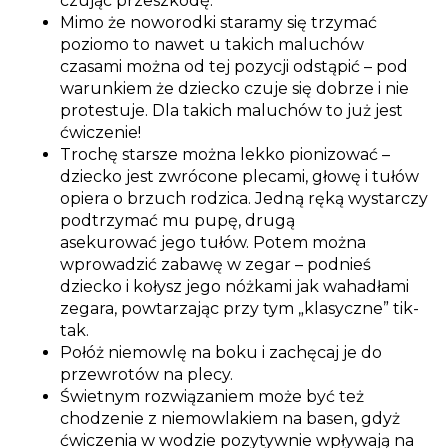
czując przeszkodę.
Mimo że noworodki staramy się trzymać
poziomo to nawet u takich maluchów
czasami można od tej pozycji odstąpić – pod
warunkiem że dziecko czuje się dobrze i nie
protestuje. Dla takich maluchów to już jest
ćwiczenie!
Trochę starsze można lekko pionizować –
dziecko jest zwrócone plecami, głowę i tułów
opiera o brzuch rodzica. Jedną ręką wystarczy
podtrzymać mu pupę, drugą
asekurować jego tułów. Potem można
wprowadzić zabawę w zegar – podnieś
dziecko i kołysz jego nóżkami jak wahadłami
zegara, powtarzając przy tym „klasyczne” tik-
tak.
Połóż niemowlę na boku i zachęcaj je do
przewrotów na plecy.
Świetnym rozwiązaniem może być też
chodzenie z niemowlakiem na basen, gdyż
ćwiczenia w wodzie pozytywnie wpływają na