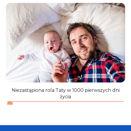
Guidelines for Children Birth to Five Years. 2nd ed.
Reston, VA NASPE 2009.
↩︎
4
American Academy of Pediatrics Council on
Communications, Media and Young Minds.
Pediatrics, 2016, 138.5.
↩︎
5
American Academy of Pediatrics Council on
Communications, Media and Young Minds.
Pediatrics, 2016, 138.5.
↩︎
6
Barr R. Memory constraints on infant learning from
picture books, television, and touchscreens. Child
DevPerspect. 2013;7(4):205–210
↩︎
Niezastąpiona rola Taty w 1000 pierwszych dni
życia