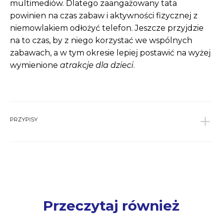
multimediów. Dlatego zaangażowany tata
powinien na czas zabaw i aktywności fizycznej z
niemowlakiem odłożyć telefon. Jeszcze przyjdzie
na to czas, by z niego korzystać we wspólnych
zabawach, a w tym okresie lepiej postawić na wyżej
wymienione
atrakcje dla dzieci
.
PRZYPISY
1
Sikorska, M. Nowa matka, nowy ojciec, nowe
dziecko. O nowym układzie sił w polskich rodzinach.
Warszawa: Wydawnictwa Akademickie i
Profesjonalne, 2009
↩︎
2
Jones R.iwsp., Tracking physical activity and
sedentary behavior in childhood: a systematic
Przeczytaj również
review, Am J Prev Med. 2013 Jun;44(6):651-8.
↩︎
3
Active Start. A Statement of Physical Activity