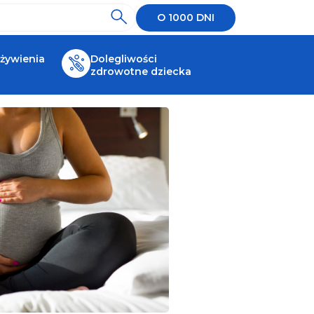
O 1000 DNI
 żywienia
Dolegliwości
zdrowotne dziecka