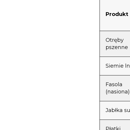
Produkt
Otręby
pszenne
Siemie l
Fasola
(nasiona)
Jabłka s
Płatki