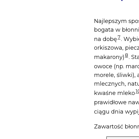
Najlepszym spos
bogata w błonn
7
na dobę
. Wybi
orkiszowa, piec
8
makarony)
. S
owoce (np. marc
morele, śliwki),
mlecznych, natu
1
kwaśne mleko
prawidłowe naw
ciągu dnia wypi
Zawartość bło