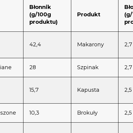
Błonnik
Bł
(g/100g
Produkt
(g
produktu)
pr
42,4
Makarony
2,7
niane
28
Szpinak
2,7
15,7
Kapusta
2,5
uszone
10,3
Brokuły
2,5