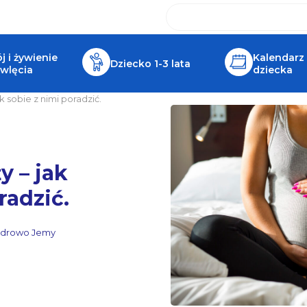
 i żywienie
Kalendarz
Dziecko 1-3 lata
wlęcia
dziecka
k sobie z nimi poradzić.
y – jak
radzić.
Zdrowo Jemy