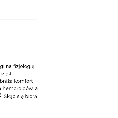
 na fizjologię
często
bniża komfort
ia hemoroidów, a
2
. Skąd się biorą