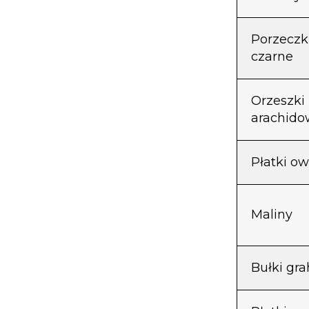
Porzeczk
czarne
Orzeszki
arachido
Płatki o
Maliny
Bułki gr