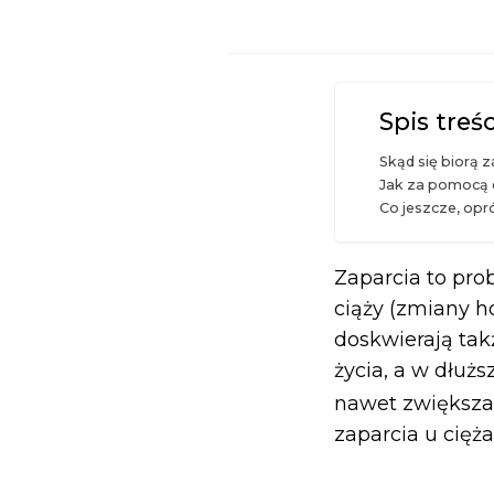
Spis treśc
Skąd się biorą z
Jak za pomocą d
Co jeszcze, opr
Zaparcia to pro
ciąży (zmiany h
doskwierają ta
życia, a w dłuż
nawet zwiększa
zaparcia u cięż