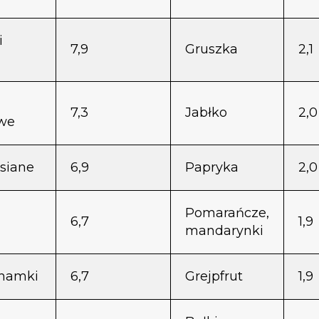
i
7,9
Gruszka
2,1
7,3
Jabłko
2,0
we
wsiane
6,9
Papryka
2,0
Pomarańcze,
6,7
1,9
mandarynki
ahamki
6,7
Grejpfrut
1,9