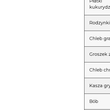
Płatki
kukurydz
Rodzynki
Chleb g
Groszek 
Chleb ch
Kasza gr
Bób