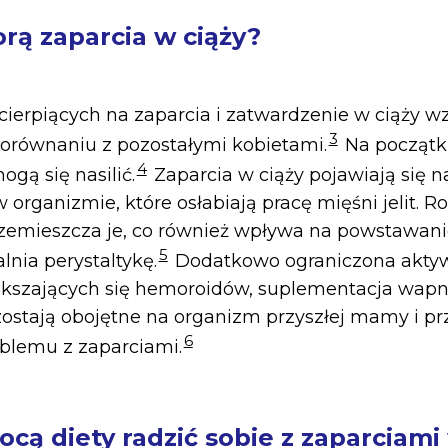
orą zaparcia w ciąży?
cierpiących na zaparcia i zatwardzenie w ciąży w
3
porównaniu z pozostałymi kobietami.
Na początku
4
ogą się nasilić.
Zaparcia w ciąży pojawiają się 
organizmie, które osłabiają pracę mięśni jelit. 
 przemieszcza je, co również wpływa na powstawani
5
nia perystaltykę.
Dodatkowo ograniczona aktyw
kszających się hemoroidów, suplementacja wap
ostają obojętne na organizm przyszłej mamy i prz
6
oblemu z zaparciami.
cą diety radzić sobie z zaparciami