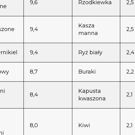
9,6
Rzodkiewka
2,5
nne
Kasza
uszone
9,4
2,5
manna
nikiel
9,4
Ryż biały
2,4
owy
8,7
Buraki
2,2
ni
Kapusta
8,4
2,1
kwaszona
8,0
Kiwi
2,1
mi