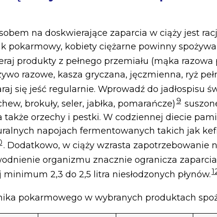
obem na doskwierające zaparcia w ciąży jest racj
ik pokarmowy, kobiety ciężarne powinny spożywa
eraj produkty z pełnego przemiału (mąka razowa p
zywo razowe, kasza gryczana, jęczmienna, ryż pełn
taraj się jeść regularnie. Wprowadź do jadłospisu 
9
hew, brokuły, seler, jabłka, pomarańcze)
suszone
 a także orzechy i pestki. W codziennej diecie pam
ralnych napojach fermentowanych takich jak kefir
0
. Dodatkowo, w ciąży wzrasta zapotrzebowanie 
odnienie organizmu znacznie ogranicza zaparcia
1
j minimum 2,3 do 2,5 litra niesłodzonych płynów.
nnika pokarmowego w wybranych produktach sp