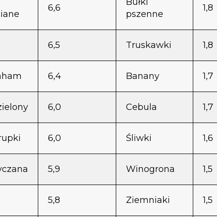
Bułki
6,6
1,8
iane
pszenne
6,5
Truskawki
1,8
raham
6,4
Banany
1,7
zielony
6,0
Cebula
1,7
rupki
6,0
Śliwki
1,6
yczana
5,9
Winogrona
1,5
5,8
Ziemniaki
1,5