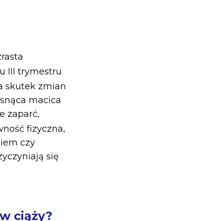
zrasta
 III trymestru
na skutek zmian
Rosnąca macica
e zaparć,
ność fizyczna,
niem czy
yczyniają się
 w ciąży?