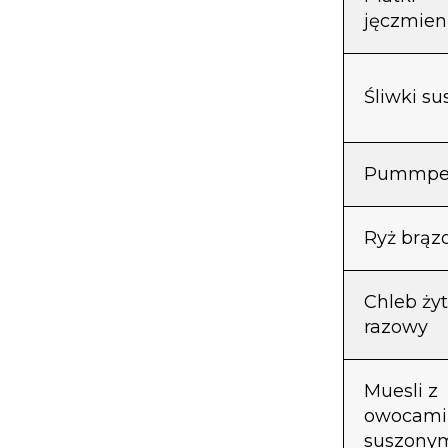
jęczmie
Śliwki s
Pummper
Ryż brąz
Chleb żyt
razowy
Muesli z
owocami
suszony