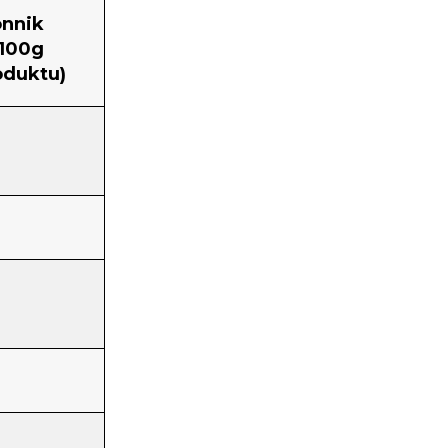
onnik
/100g
oduktu)