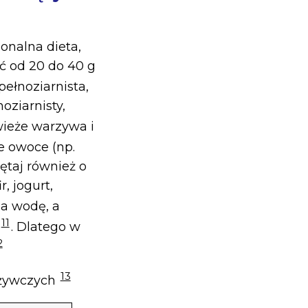
onalna dieta,
ć od 20 do 40 g
ełnoziarnista,
oziarnisty,
świeże warzywa i
 owoce (np.
iętaj również o
, jogurt,
na wodę, a
11
. Dlatego w
2
13
ożywczych