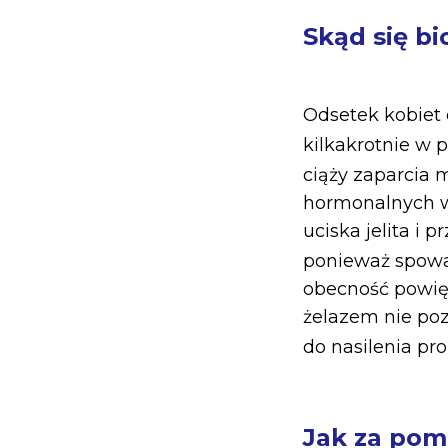
Skąd się bi
Odsetek kobiet 
kilkakrotnie w 
ciąży zaparcia m
hormonalnych w 
uciska jelita i
ponieważ spowal
obecność powię
żelazem nie poz
do nasilenia pr
Jak za pomo