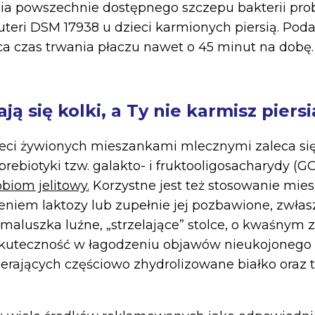
ia powszechnie dostępnego szczepu bakterii pro
euteri DSM 17938 u dzieci karmionych piersią. Pod
ca czas trwania płaczu nawet o 45 minut na dobę.
ją się kolki, a Ty nie karmisz piersi
eci żywionych mieszankami mlecznymi zaleca się
ebiotyki tzw. galakto- i fruktooligosacharydy (GO
biom jelitowy.
Korzystne jest też stosowanie mie
niem laktozy lub zupełnie jej pozbawione, zwłas
aluszka luźne, „strzelające” stolce, o kwaśnym 
kuteczność w łagodzeniu objawów nieukojonego 
rających częściowo zhydrolizowane białko oraz t