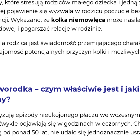
y, które stresują rodziców małego dziecka i jedną z
j pojawienie się wyzwala w rodzicu poczucie bez
cji. Wykazano, że
kolka niemowlęca
może nasil
owej i pogarszać relacje w rodzinie.
la rodzica jest świadomość przemijającego chara
najomość potencjalnych przyczyn kolki i możliwyc
orodka – czym właściwie jest i jaki
ny?
ryzują epizody nieukojonego płaczu we wczesnym
wykle pojawiają się w godzinach wieczornych. C
 od ponad 50 lat, nie udało się jednoznacznie usta