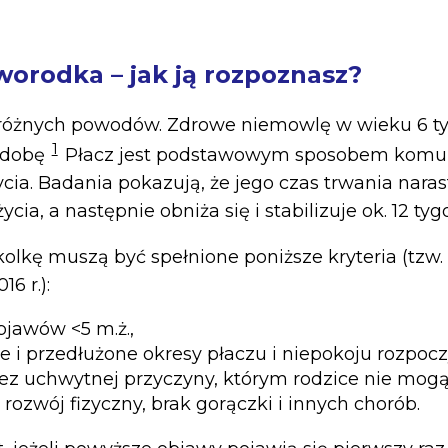
worodka – jak ją rozpoznasz?
z różnych powodów. Zdrowe niemowlę w wieku 6 ty
1
 dobę
Płacz jest podstawowym sposobem komun
ycia. Badania pokazują, że jego czas trwania nara
cia, a następnie obniża się i stabilizuje ok. 12 tyg
olkę muszą być spełnione poniższe kryteria (tzw. 
6 r.):
jawów <5 m.ż.,
 i przedłużone okresy płaczu i niepokoju rozpoczy
z uchwytnej przyczyny, którym rodzice nie mogą 
rozwój fizyczny, brak gorączki i innych chorób.