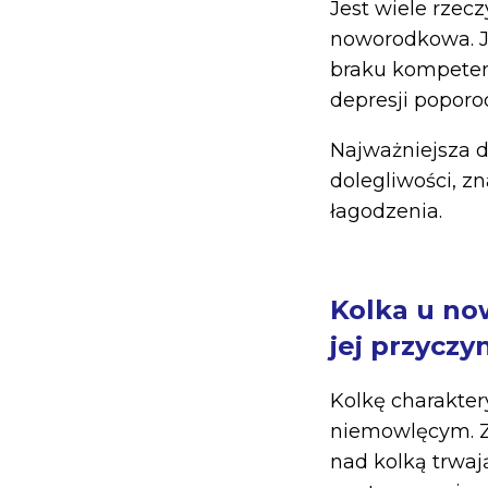
Jest wiele rzecz
noworodkowa. Je
braku kompeten
depresji poporod
Najważniejsza d
dolegliwości, z
łagodzenia.
Kolka u now
jej
przyczy
Kolkę charakte
niemowlęcym. Z
nad kolką trwają