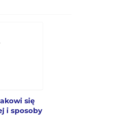
y
akowi się
j i sposoby