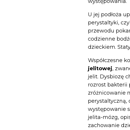
występowania.
U jej podłoża u
perystaltyki, cz
przewodu poka
codzienne bodźc
dzieckiem. Stat
Współczesne ko
jelitowej
, zwan
jelit. Dysbiozę 
rozrost bakteri
zróżnicowanie m
perystaltyczną, 
występowanie s
jelita-mózg, op
zachowanie dzi