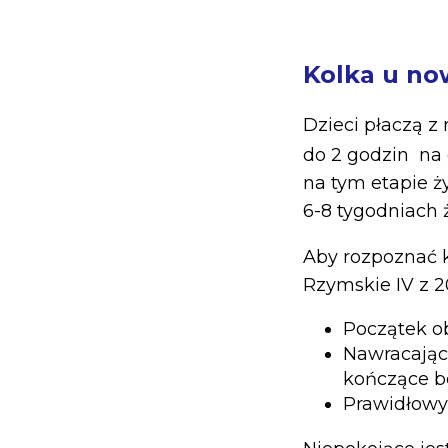
Kolka u no
Dzieci płaczą 
do 2 godzin na
na tym etapie ż
6-8 tygodniach ży
Aby rozpoznać k
Rzymskie IV z 201
Początek ob
Nawracające
kończące be
Prawidłowy 