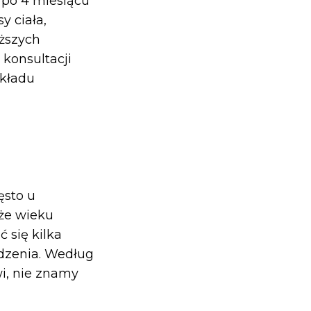
z po 4 miesiącu
y ciała,
iższych
 konsultacji
układu
ęsto u
kże wieku
 się kilka
odzenia. Według
i, nie znamy