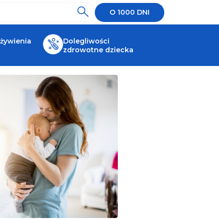
O 1000 DNI
 żywienia
Dolegliwości
zdrowotne dziecka