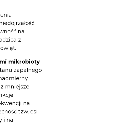
zenia
 niedojrzałość
wność na
odzica z
owląt.
ami mikrobioty
stanu zapalnego
, nadmierny
az mniejsze
nkcję
sekwencji na
cność tzw. osi
 i na