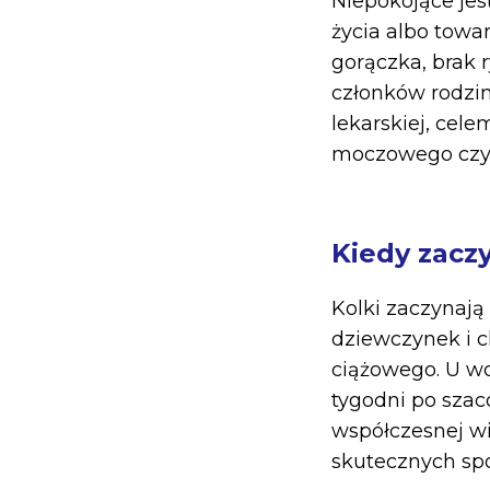
Niepokojące jes
życia albo towa
gorączka, brak 
członków rodzin
lekarskiej, cel
moczowego czy a
Kiedy zaczy
Kolki zaczynają 
dziewczynek i c
ciążowego. U w
tygodni po szac
współczesnej wi
skutecznych spo