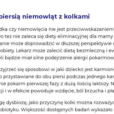
piersią niemowląt z kolkami
dka czy niemowlęcia nie jest przeciwwskazaniem
o też nie zaleca się diety eliminacyjnej dla mamy
anie może doprowadzić w dłuższej perspektywie 
obiety. Lekarz może zalecić dietę bezmleczną i e
li będzie miał silne podejrzenie alergii pokarmow
zyjrzeć się sposobowi w jaki dziecko jest karmion
 przystawiane do obu piersi podczas jednego ka
ie pokarm pierwszej fazy z dużą ilością laktozy. 
ji i w efekcie powoduje wzdęcie, ból brzucha i pła
gę dysbiozę, jako przyczynę kolki można rozważ
obiotyku. Większość dostępnych badań wykazało 