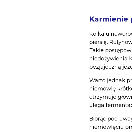
Karmienie 
Kolka u noworo
piersią. Rutynow
Takie postępow
niedożywienia k
bezjajeczną jeże
Warto jednak pr
niemowlę krótko
otrzymuje główn
ulega fermentac
Biorąc pod uwa
niemowlęciu pr