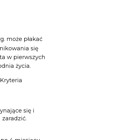
g. może płakać
ikowania się
sta w pierwszych
odnia życia.
Kryteria
nające się i
zaradzić.