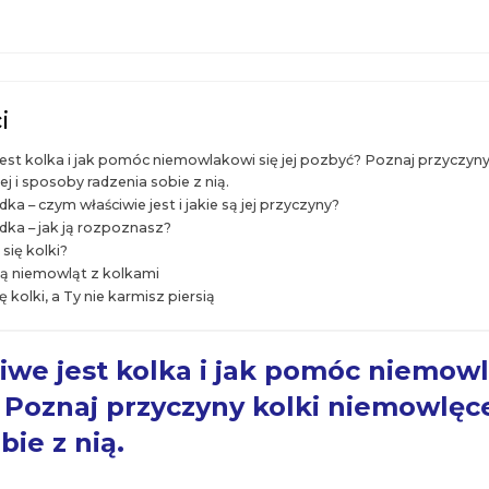
i
jest kolka i jak pomóc niemowlakowi się jej pozbyć? Poznaj przyczyn
j i sposoby radzenia sobie z nią.
a – czym właściwie jest i jakie są jej przyczyny?
ka – jak ją rozpoznasz?
się kolki?
ią niemowląt z kolkami
ę kolki, a Ty nie karmisz piersią
iwe jest kolka i jak pomóc niemowl
 Poznaj przyczyny kolki
niemowlęce
bie z nią.