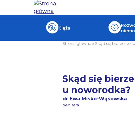
Rozwój
Ciąża
niemo
Strona główna
»
Skąd się bierze kol
Skąd się bierze
u noworodka?
dr Ewa Miśko-Wąsowska
pediatra