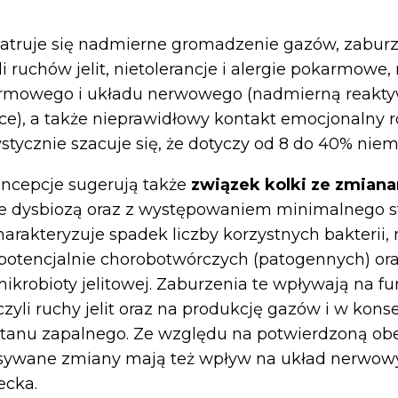
patruje się nadmierne gromadzenie gazów, zabur
yli ruchów jelit, nietolerancje i alergie pokarmowe,
rmowego i układu nerwowego (nadmierną reakty
e), a także nieprawidłowy kontakt emocjonalny r
ystycznie szacuje się, że dotyczy od 8 do 40% niem
ncepcje sugerują także
związek kolki ze zmian
e dysbiozą oraz z występowaniem minimalnego 
charakteryzuje spadek liczby korzystnych bakterii
i potencjalnie chorobotwórczych (patogennych) or
ikrobioty jelitowej. Zaburzenia te wpływają na fu
czyli ruchy jelit oraz na produkcję gazów i w kon
tanu zapalnego. Ze względu na potwierdzoną obe
isywane zmiany mają też wpływ na układ nerwowy
ecka.