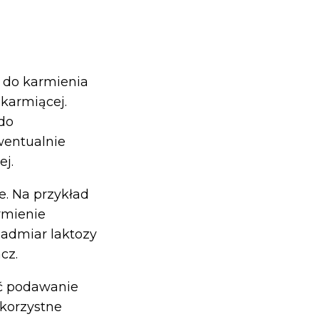
 do karmienia
 karmiącej.
do
wentualnie
ej.
e. Na przykład
rmienie
Nadmiar laktozy
cz.
yć podawanie
korzystne