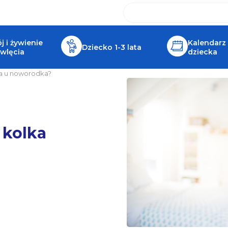
 i żywienie
Kalendarz
Dziecko 1-3 lata
wlęcia
dziecka
ka u noworodka?
 kolka