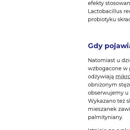
efekty stosowan
Lactobacillus r
probiotyku skra
Gdy pojawia
Natomiast u dzi
wzbogacone w pr
odżywiają
mikro
obniżonym stęże
obserwujemy u m
Wykazano też s
mieszanek zawie
palmityniany.