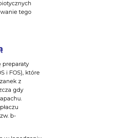
biotycznych
awanie tego
ą
 preparaty
S i FOS), które
szanek z
zcza gdy
zapachu.
płaczu
zw. b-