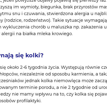
t, jeżeli powyższe objawy pojawią się pierwszy ra
rzyszą im wymioty, biegunka, brak przyrostów mas
rytmu snu i czuwania, stwierdzona alergia u najbl
y (rodzice, rodzeństwo). Takie sytuacje wymagają
em wykluczenia chorób u maluszka np. zakażenia 
lergii na białka mleka krowiego.
nają się kolki?
się około 2-6 tygodnia życia. Występują równie cz
hłopców, niezależnie od sposobu karmienia, a ta
cześniaków jednak kolka niemowlęca może zacząć
owanym terminie porodu, a nie 2 tygodnie od ur
edzy nie mamy wpływu na to, czy kolka się pojaw
sobów profilaktyki.