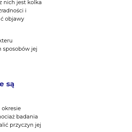
 nich jest kolka
radności i
ać objawy
kteru
h sposobów jej
e są
 okresie
hociaż badania
lić przyczyn jej