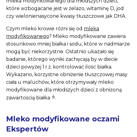
mleka modyfikowanego dla młodszych dzieci,
które wzbogacane jest w żelazo, witaminę D, jod
czy wielonienasycone kwasy tłuszczowe jak DHA.
Czym mleko krowie różni się od
mleka
modyfikowanego
? Mleko modyfikowane zawiera
stosunkowo mniej białka i sodu, które w nadmiarze
mogą być niekorzystne. Ostatnio ukazało się
badanie, którego wyniki zachęcają by w diecie
dzieci powyżej 1.r.ż. kontrolować ilość białka.
Wykazano, korzystne obniżenie tłuszczowej ma­sy
ciała u maluchów, które otrzymywały mleko
modyfikowane dla młodszych dzieci z obniżoną
4
zawartością białka
.
Mleko modyfikowane oczami
Ekspertów