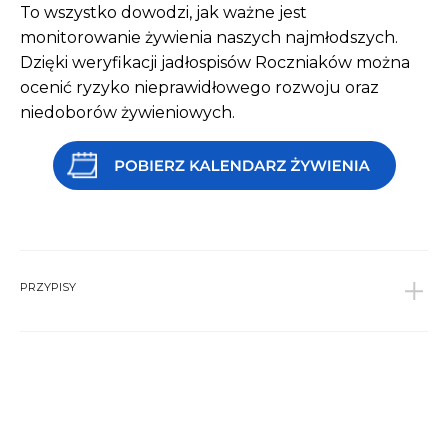
To wszystko dowodzi, jak ważne jest
monitorowanie żywienia naszych najmłodszych.
Dzięki weryfikacji jadłospisów Roczniaków można
ocenić ryzyko nieprawidłowego rozwoju oraz
niedoborów żywieniowych.
PRZYPISY
1
Socha P, Komentarz do artykułu „ Stosowanie
mleka modyfikowanego dla młodszych dzieci”
STANDARDY MEDYCZNE/PEDIATRIA 2022 T. 19
↩︎
2
Szajewska H., Zasady żywienia niemowląt. Zasady
Polskiego Towarzystwa Gastroenterologii,
Hepatologii i Żywienia Dzieci, Standardy Medyczne/