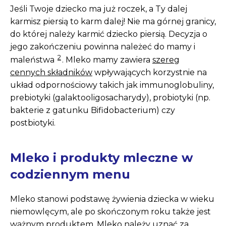
Jeśli Twoje dziecko ma już roczek, a Ty dalej
karmisz piersią to karm dalej! Nie ma górnej granicy,
do której należy karmić dziecko piersią. Decyzja o
jego zakończeniu powinna należeć do mamy i
2
maleństwa
. Mleko mamy zawiera
szereg
cennych składników
wpływających korzystnie na
układ odpornościowy takich jak immunoglobuliny,
prebiotyki (galaktooligosacharydy), probiotyki (np.
bakterie z gatunku Bifidobacterium) czy
postbiotyki.
Mleko i produkty mleczne w
codziennym menu
Mleko stanowi podstawę żywienia dziecka w wieku
niemowlęcym, ale po skończonym roku także jest
ważnym produktem. Mleko należy uznać za