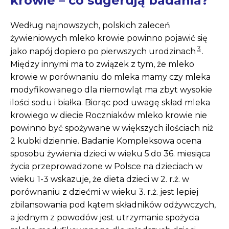
krowie – co sugerują badania?
Według najnowszych, polskich zaleceń
żywieniowych mleko krowie powinno pojawić się
3
jako napój dopiero po pierwszych urodzinach
.
Między innymi ma to związek z tym, że mleko
krowie w porównaniu do mleka mamy czy mleka
modyfikowanego dla niemowląt ma zbyt wysokie
ilości sodu i białka. Biorąc pod uwagę skład mleka
krowiego w diecie Roczniaków mleko krowie nie
powinno być spożywane w większych ilościach niż
2 kubki dziennie. Badanie Kompleksowa ocena
sposobu żywienia dzieci w wieku 5.do 36. miesiąca
życia przeprowadzone w Polsce na dzieciach w
wieku 1-3 wskazuje, że dieta dzieci w 2. r.ż. w
porównaniu z dziećmi w wieku 3. r.ż. jest lepiej
zbilansowania pod kątem składników odżywczych,
a jednym z powodów jest utrzymanie spożycia