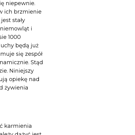
ię niepewnie.
 ich brzmienie
jest stały
niemowląt i
sie 1000
luchy będą już
muje się zespół
ynamicznie. Stąd
e. Niniejszy
wują opiekę nad
d żywienia
ć karmienia
ależy dążyć jest