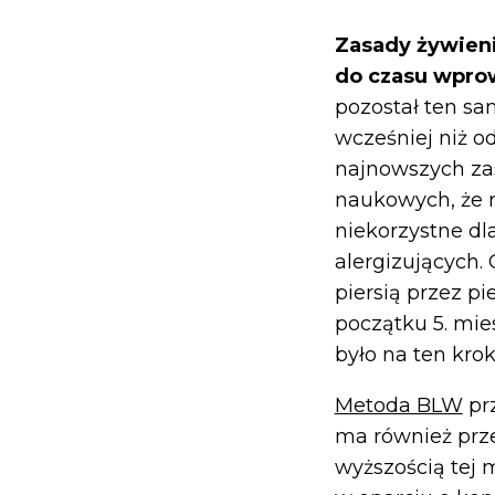
Zasady żywieni
do czasu wpro
pozostał ten sa
wcześniej niż od
najnowszych za
naukowych, że r
niekorzystne dl
alergizujących
piersią przez pi
początku 5. mie
było na ten kro
Metoda BLW
prz
ma również pr
wyższością tej 