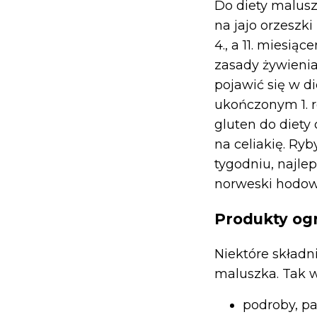
Do diety malusz
na jajo orzeszki
4., a 11. miesi
zasady żywienia
pojawić się w d
ukończonym 1. r
gluten do diety
na celiakię. Ry
tygodniu, najlepi
norweski hodowl
Produkty og
Niektóre składn
maluszka. Tak w
podroby, pa