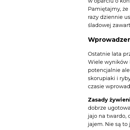
w oparciu o kon
Pamiętajmy, że
razy dziennie u
śladowej zawart
Wprowadzeni
Ostatnie lata pr
Wiele wyników 
potencjalnie ale
skorupiaki i ryb
czasie wprowad
Zasady żywien
dobrze ugotowan
jajo na twardo,
jajem. Nie są to