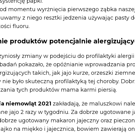
systencję papki.
 od momentu wyrżnięcia pierwszego ząbka naszej
suwamy z niego resztki jedzenia używając pasty 
ości fluoru.
e produktów potencjalnie alergizując
zyniosły zmiany w podejściu do profilaktyki alergi
badań pokazało, że opóźnianie wprowadzania p
rgizujących takich, jak jajo kurze, orzeszki ziemne
y nie było skuteczną profilaktyką tej choroby. Dobrz
zania tych produktów mama karmi piersią.
ia niemowląt 2021
zakładają, że maluszkowi nal
e jajo 2 razy w tygodniu. Za dobrze ugotowane j
 dobrze ugotowany makaron jajeczny oraz pieczon
 jajko na miękko i jajecznica, bowiem zawierają on