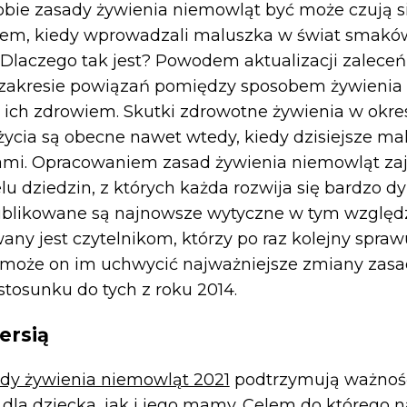
bie zasady żywienia niemowląt być może czują s
em, kiedy wprowadzali maluszka w świat smaków
 Dlaczego tak jest? Powodem aktualizacji zaleceń 
 zakresie powiązań pomiędzy sposobem żywienia 
a ich zdrowiem. Skutki zdrowotne żywienia w okre
życia są obecne nawet wtedy, kiedy dzisiejsze ma
ami. Opracowaniem zasad żywienia niemowląt zaj
lu dziedzin, z których każda rozwija się bardzo d
publikowane są najnowsze wytyczne w tym względzi
any jest czytelnikom, którzy po raz kolejny spra
może on im uchwycić najważniejsze zmiany zasa
tosunku do tych z roku 2014.
ersią
dy żywienia niemowląt 2021
podtrzymują ważnoś
 dla dziecka, jak i jego mamy. Celem do którego n