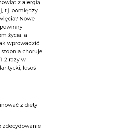
owląt z alergią
, t.j. pomiędzy
owlęcia? Nowe
u powinny
m życia, a
 jak wprowadzić
 stopnia choruje
1-2 razy w
lantycki, łosoś
inować z diety
ne zdecydowanie