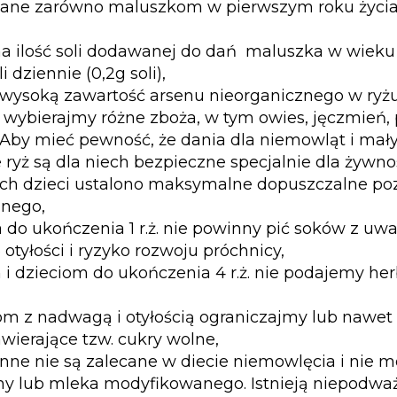
cane zarówno maluszkom w pierwszym roku życia,
ilość soli dodawanej do dań maluszka w wieku 7.-1
i dziennie (0,2g soli),
 wysoką zawartość arsenu nieorganicznego w ryż
wybierajmy różne zboża, w tym owies, jęczmień, 
Aby mieć pewność, że dania dla niemowląt i mały
 ryż są dla niech bezpieczne specjalnie dla żywno
ch dzieci ustalono maksymalne dopuszczalne po
znego,
do ukończenia 1 r.ż. nie powinny pić soków z uwa
 otyłości i ryzyko rozwoju próchnicy,
 dzieciom do ukończenia 4 r.ż. nie podajemy her
m z nadwagą i otyłością ograniczajmy lub nawe
wierające tzw. cukry wolne,
inne nie są zalecane w diecie niemowlęcia i nie
 lub mleka modyfikowanego. Istnieją niepodwa