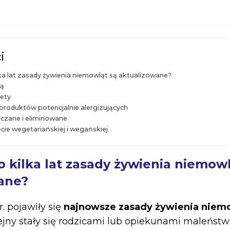
i
ka lat zasady żywienia niemowląt są aktualizowane?
ią
ety
roduktów potencjalnie alergizujących
czane i eliminowane
cie wegetariańskiej i wegańskiej
 kilka lat zasady żywienia niemowl
ane?
. pojawiły się
najnowsze zasady żywienia niem
lejny stały się rodzicami lub opiekunami maleństw