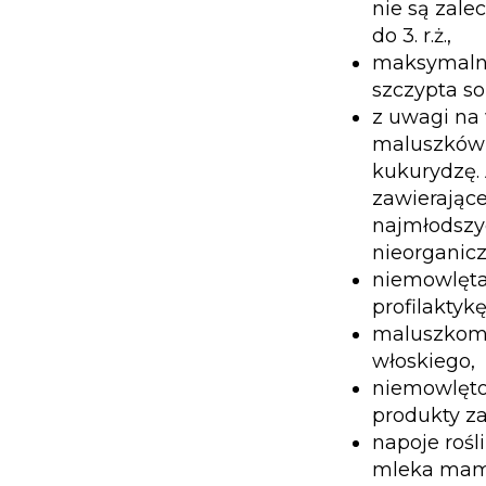
nie są zale
do 3. r.ż.,
maksymalna 
szczypta sol
z uwagi na
maluszków 
kukurydzę. 
zawierające
najmłodszy
nieorganic
niemowlęta 
profilaktykę
maluszkom i
włoskiego,
niemowlęto
produkty za
napoje rośl
mleka mamy