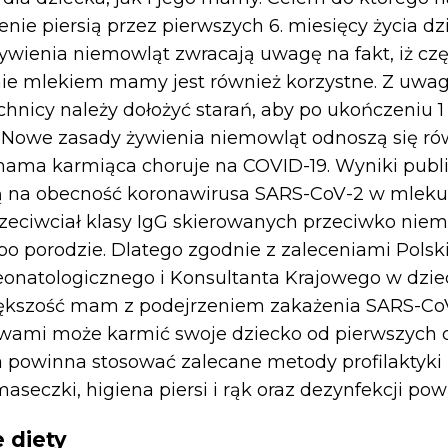
nie piersią przez pierwszych 6. miesięcy życia dz
wienia niemowląt zwracają uwagę na fakt, iż cz
ie mlekiem mamy jest również korzystne. Z uwag
chnicy należy dołożyć starań, aby po ukończeniu 1 r
 Nowe zasady żywienia niemowląt odnoszą się ró
 mama karmiąca choruje na COVID-19. Wyniki pub
 na obecność koronawirusa SARS-CoV-2 w mleku
zeciwciał klasy IgG skierowanych przeciwko niem
po porodzie. Dlatego zgodnie z zaleceniami Polsk
onatologicznego i Konsultanta Krajowego w dzie
iększość mam z podejrzeniem zakażenia SARS-CoV
ami może karmić swoje dziecko od pierwszych ch
powinna stosować zalecane metody profilaktyki z
aseczki, higiena piersi i rąk oraz dezynfekcji pow
 diety