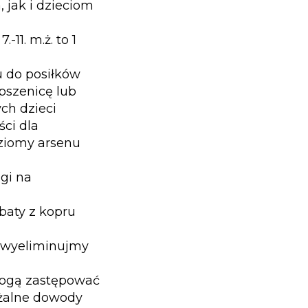
 jak i dzieciom
1. m.ż. to 1
u do posiłków
pszenicę lub
ch dzieci
ści dla
ziomy arsenu
gi na
baty z kopru
t wyeliminujmy
 mogą zastępować
żalne dowody