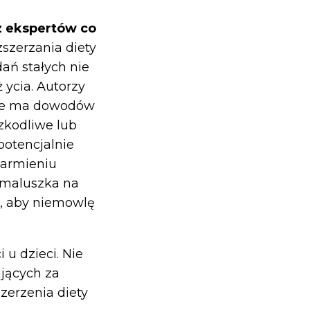
z ekspertów co
zszerzania diety
ań stałych nie
ż ycia. Autorzy
nie ma dowodów
zkodliwe lub
potencjalnie
karmieniu
y maluszka na
t, aby niemowlę
 u dzieci. Nie
jących za
zerzenia diety