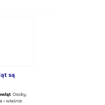
ąt są
owląt
. Osoby,
a i właśnie