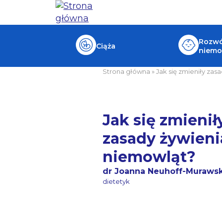
Rozwój
Ciąża
niemo
Strona główna
»
Jak się zmieniły zas
Jak się zmienił
zasady żywieni
niemowląt?
dr Joanna Neuhoff-Muraws
dietetyk