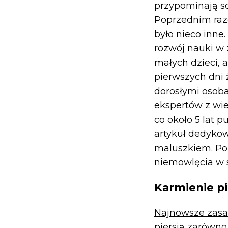
przypominają so
Poprzednim raz
było nieco inne.
rozwój nauki w
małych dzieci, 
pierwszych dni 
dorosłymi osob
ekspertów z wie
co około 5 lat 
artykuł dedykow
maluszkiem. Po
niemowlęcia w s
Karmienie pi
Najnowsze zasa
piersią zarówno