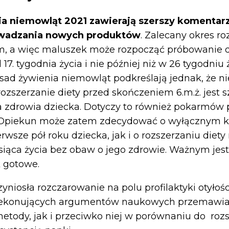
a niemowląt 2021 zawierają szerszy komentar
wadzania nowych produktów
. Zalecany okres ro
m, a więc maluszek może rozpocząć próbowanie d
 17. tygodnia życia i nie później niż w 26 tygodniu 
sad żywienia niemowląt podkreślają jednak, że 
ozszerzanie diety przed skończeniem 6.m.ż. jest s
a zdrowia dziecka. Dotyczy to również pokarmów 
. Opiekun może zatem zdecydować o wyłącznym 
erwsze pół roku dziecka, jak i o rozszerzaniu diet
siąca życia bez obaw o jego zdrowie. Ważnym jes
k gotowe.
yniosła rozczarowanie na polu profilaktyki otyłości
zekonujących argumentów naukowych przemawia
metody, jak i przeciwko niej w porównaniu do rozs