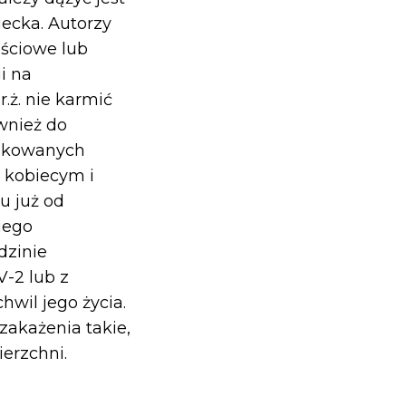
iecka. Autorzy
ęściowe lub
i na
.ż. nie karmić
wnież do
likowanych
 kobiecym i
u już od
iego
dzinie
-2 lub z
wil jego życia.
akażenia takie,
ierzchni.