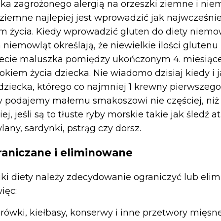
ka zagrożonego alergią na orzeszki ziemne i niem
 ziemne najlepiej jest wprowadzić jak najwcześniej
ącem życia. Kiedy wprowadzić gluten do diety niem
 niemowląt określają, że niewielkie ilości gluten
iecie maluszka pomiędzy ukończonym 4. miesiące
okiem życia dziecka. Nie wiadomo dzisiaj kiedy i
 dziecka, którego co najmniej 1 krewny pierwszego
by podajemy małemu smakoszowi nie częściej, niż 
ej, jeśli są to tłuste ryby morskie takie jak śledź at
any, sardynki, pstrąg czy dorsz.
raniczane i eliminowane
iki diety należy zdecydowanie ograniczyć lub elim
ięc:
rówki, kiełbasy, konserwy i inne przetwory mięs