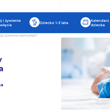
 i żywienie
Kalendarz
Dziecko 1-3 lata
wlęcia
dziecka
ady żywienia niemowląt?
y
a
ka