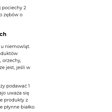
 pociechy 2
do zębów o
ych
i u niemowląt.
roduktów
, orzechy,
e jest, jeśli w
eży podawać 1
ajo uważa się
e produkty z
e płynne białko.