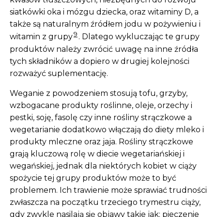
siatkówki oka i mózgu dziecka, oraz witaminy D, a
także są naturalnym źródłem jodu w pożywieniu i
9
witamin z grupy
. Dlatego wykluczając te grupy
produktów należy zwrócić uwagę na inne źródła
tych składników a dopiero w drugiej kolejności
rozważyć suplementację.
Weganie z powodzeniem stosują tofu, grzyby,
wzbogacane produkty roślinne, oleje, orzechy i
pestki, soję, fasolę czy inne rośliny strączkowe a
wegetarianie dodatkowo włączają do diety mleko i
produkty mleczne oraz jaja. Rośliny strączkowe
grają kluczową rolę w diecie wegetariańskiej i
wegańskiej, jednak dla niektórych kobiet w ciąży
spożycie tej grupy produktów może to być
problemem. Ich trawienie może sprawiać trudności
zwłaszcza na początku trzeciego trymestru ciąży,
gdy zwykle nasilają się objawy takie jak: pieczenie