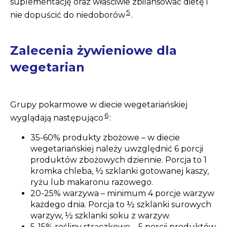
suplementację oraz właściwie zbilansować dietę i
5
nie dopuścić do niedoborów
.
Zalecenia żywieniowe dla
wegetarian
Grupy pokarmowe w diecie wegetariańskiej
6
wyglądają następująco
:
35-60% produkty zbożowe – w diecie
wegetariańskiej należy uwzględnić 6 porcji
produktów zbożowych dziennie. Porcja to 1
kromka chleba, ½ szklanki gotowanej kaszy,
ryżu lub makaronu razowego.
20-25% warzywa – minimum 4 porcje warzyw
każdego dnia. Porcja to ½ szklanki surowych
warzyw, ½ szklanki soku z warzyw.
5-15% rośliny strączkowe – 5 porcji produktów