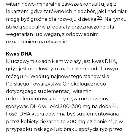
witaminowo-mineralne zawsze skonsultuj się z
lekarzem, gdyż zarówno ich niedobór, jak i nadmiar
30
mogą być groźne dla rozwoju dziecka
. Na rynku
istnieją specjalne preparaty przeznaczone dla
wegetarian lub wegan, z odpowiednim
oznaczeniem na etykiecie.
Kwas DHA
Kluczowym składnikiem w ciąży jest kwas DHA,
gdyż jest on głównym materiałem budulcowym
31
mózgu
. Według najnowszego stanowiska
Polskiego Towarzystwa Ginekologicznego
dotyczącego suplementacji witamin i
mikroelementów kobiety ciężarne powinny
32
spożywać DHA w ilości 200–300 mg na dobę
.
Ilość DHA która powinna być suplementowana
33
przez kobiety ciężarne to 200 mg dziennie
, a w
przypadku niskiego lub braku spożycia ryb przez