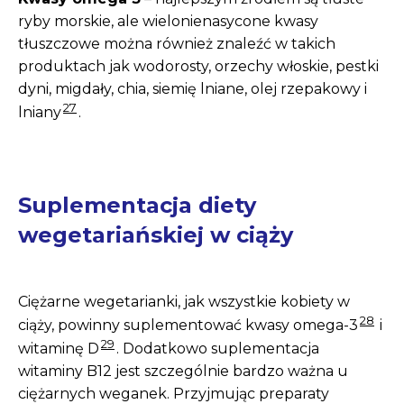
ryby morskie, ale wielonienasycone kwasy
tłuszczowe można również znaleźć w takich
produktach jak wodorosty, orzechy włoskie, pestki
dyni, migdały, chia, siemię lniane, olej rzepakowy i
27
lniany
.
Suplementacja diety
wegetariańskiej w ciąży
Ciężarne wegetarianki, jak wszystkie kobiety w
28
ciąży, powinny suplementować kwasy omega-3
i
29
witaminę D
. Dodatkowo suplementacja
witaminy B12 jest szczególnie bardzo ważna u
ciężarnych weganek. Przyjmując preparaty