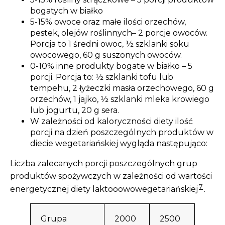
bogatych w białko
5-15% owoce oraz małe ilości orzechów,
pestek, olejów roślinnych– 2 porcje owoców.
Porcja to 1 średni owoc, ½ szklanki soku
owocowego, 60 g suszonych owoców.
0-10% inne produkty bogate w białko – 5
porcji. Porcja to: ½ szklanki tofu lub
tempehu, 2 łyżeczki masła orzechowego, 60 g
orzechów, 1 jajko, ½ szklanki mleka krowiego
lub jogurtu, 20 g sera.
W zależności od kaloryczności diety ilość
porcji na dzień poszczególnych produktów w
diecie wegetariańskiej wygląda następująco:
Liczba zalecanych porcji poszczególnych grup
produktów spożywczych w zależności od wartości
7
energetycznej diety laktooowowegetariańskiej
.
Grupa
2000
2500