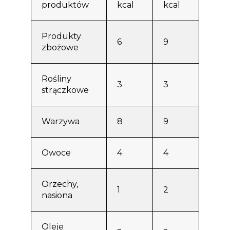
produktów
kcal
kcal
Produkty
6
9
zbożowe
Rośliny
3
3
strączkowe
Warzywa
8
9
Owoce
4
4
Orzechy,
1
2
nasiona
Oleje