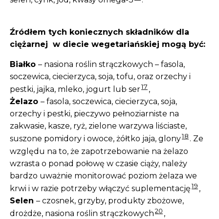
Źródłem tych koniecznych składników dla
ciężarnej w diecie wegetariańskiej mogą być:
Białko
– nasiona roślin strączkowych – fasola,
soczewica, ciecierzyca, soja, tofu, oraz orzechy i
17
pestki, jajka, mleko, jogurt lub ser
,
Żelazo
– fasola, soczewica, ciecierzyca, soja,
orzechy i pestki, pieczywo pełnoziarniste na
zakwasie, kasze, ryż, zielone warzywa liściaste,
18
suszone pomidory i owoce, żółtko jaja, glony
. Ze
względu na to, że zapotrzebowanie na żelazo
wzrasta o ponad połowę w czasie ciąży, należy
bardzo uważnie monitorować poziom żelaza we
19
krwi i w razie potrzeby włączyć suplementację
,
Selen
– czosnek, grzyby, produkty zbożowe,
20
drożdże, nasiona roślin strączkowych
,