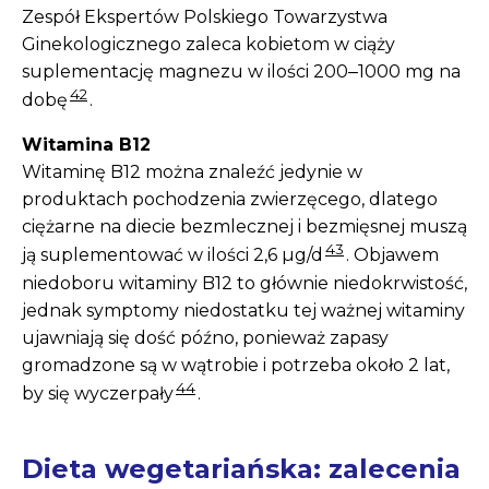
Zespół Ekspertów Polskiego Towarzystwa
Ginekologicznego zaleca kobietom w ciąży
suplementację magnezu w ilości 200‒1000 mg na
42
dobę
.
Witamina B12
Witaminę B12 można znaleźć jedynie w
produktach pochodzenia zwierzęcego, dlatego
ciężarne na diecie bezmlecznej i bezmięsnej muszą
43
ją suplementować w ilości 2,6 µg/d
. Objawem
niedoboru witaminy B12 to głównie niedokrwistość,
jednak symptomy niedostatku tej ważnej witaminy
ujawniają się dość późno, ponieważ zapasy
gromadzone są w wątrobie i potrzeba około 2 lat,
44
by się wyczerpały
.
Dieta wegetariańska: zalecenia