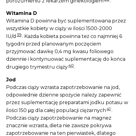
porozumieniu z lekarzem ginekologiem
.
Witamina D
Witamina D powinna być suplementowana przez
wszystkie kobiety w ciąży w ilości 1500-2000
39
IU/d
. Każda kobieta powinna też co najmniej 6
tygodni przed planowanym poczęciem
przyjmować dawkę 0,4 mg kwasu foliowego
dziennie i kontynuować suplementację do końca
40
drugiego trymestru ciąży
.
Jod
Podczas ciąży wzrasta zapotrzebowanie na jod,
odpowiednie dzienne spożycie należy zapewnić
przez suplementację preparatami jodku potasu w
41
ilości 150 μg dla całej populacji ciężarnych
.
Podczas ciąży zapotrzebowanie na magnez
znacznie wzrasta, dieta nie zawsze pokrywa
zapotrzebowanie na ten pierwiastek, dlatego