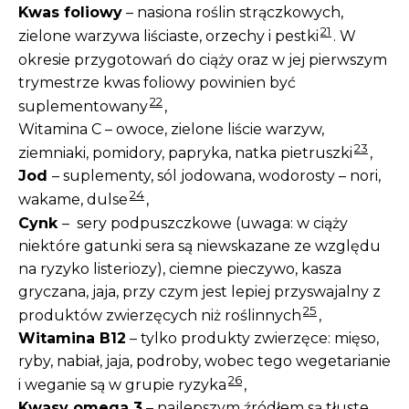
Kwas foliowy
– nasiona roślin strączkowych,
21
zielone warzywa liściaste, orzechy i pestki
. W
okresie przygotowań do ciąży oraz w jej pierwszym
trymestrze kwas foliowy powinien być
22
suplementowany
,
Witamina C – owoce, zielone liście warzyw,
23
ziemniaki, pomidory, papryka, natka pietruszki
,
Jod
– suplementy, sól jodowana, wodorosty – nori,
24
wakame, dulse
,
Cynk
– sery podpuszczkowe (uwaga: w ciąży
niektóre gatunki sera są niewskazane ze względu
na ryzyko listeriozy), ciemne pieczywo, kasza
gryczana, jaja, przy czym jest lepiej przyswajalny z
25
produktów zwierzęcych niż roślinnych
,
Witamina B12
– tylko produkty zwierzęce: mięso,
ryby, nabiał, jaja, podroby, wobec tego wegetarianie
26
i weganie są w grupie ryzyka
,
Kwasy omega 3
– najlepszym źródłem są tłuste