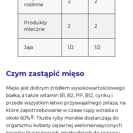
2
2
roślinne
Produkty
2
2
mleczne
Jaja
1/2
1/2
Czym zastąpić mięso
Mięso jest dobrym źródłem wysokowartościowego
białka, a także witamin B1, B2, PP, B12, cynku i
przede wszystkim łatwo przyswajalnego żelaza, na
które zapotrzebowanie w czasie ciąży wzrasta o
8
około 60%
. Tłuste ryby morskie dostarczają do
organizmu kobiety ciężarnej wielonienasyconych
kwasów tłuszczowych, niezbędnych do rozwoju