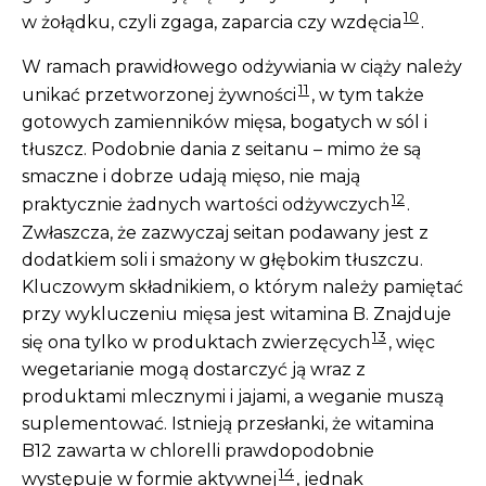
10
w żołądku, czyli zgaga, zaparcia czy wzdęcia
.
W ramach prawidłowego odżywiania w ciąży należy
11
unikać przetworzonej żywności
, w tym także
gotowych zamienników mięsa, bogatych w sól i
tłuszcz. Podobnie dania z seitanu – mimo że są
smaczne i dobrze udają mięso, nie mają
12
praktycznie żadnych wartości odżywczych
.
Zwłaszcza, że zazwyczaj seitan podawany jest z
dodatkiem soli i smażony w głębokim tłuszczu.
Kluczowym składnikiem, o którym należy pamiętać
przy wykluczeniu mięsa jest witamina B. Znajduje
13
się ona tylko w produktach zwierzęcych
, więc
wegetarianie mogą dostarczyć ją wraz z
produktami mlecznymi i jajami, a weganie muszą
suplementować. Istnieją przesłanki, że witamina
B12 zawarta w chlorelli prawdopodobnie
14
występuje w formie aktywnej
, jednak