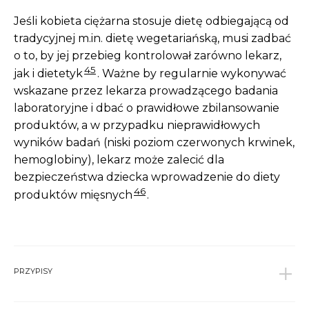
Jeśli kobieta ciężarna stosuje dietę odbiegającą od
tradycyjnej m.in. dietę wegetariańską, musi zadbać
o to, by jej przebieg kontrolował zarówno lekarz,
45
jak i dietetyk
. Ważne by regularnie wykonywać
wskazane przez lekarza prowadzącego badania
laboratoryjne i dbać o prawidłowe zbilansowanie
produktów, a w przypadku nieprawidłowych
wyników badań (niski poziom czerwonych krwinek,
hemoglobiny), lekarz może zalecić dla
bezpieczeństwa dziecka wprowadzenie do diety
46
produktów mięsnych
.
PRZYPISY
1
Szajewska H., Horvath A., Żywienie i leczenie