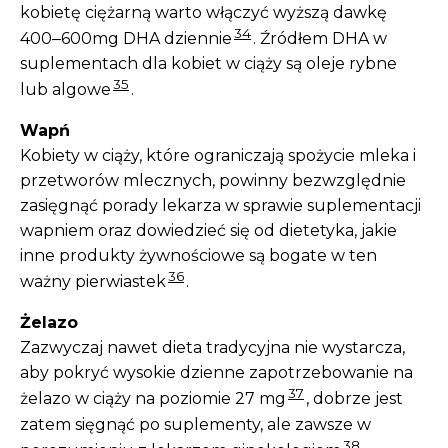
kobietę ciężarną warto włączyć wyższą dawkę
34
400‒600mg DHA dziennie
. Źródłem DHA w
suplementach dla kobiet w ciąży są oleje rybne
35
lub algowe
.
Wapń
Kobiety w ciąży, które ograniczają spożycie mleka i
przetworów mlecznych, powinny bezwzględnie
zasięgnąć porady lekarza w sprawie suplementacji
wapniem oraz dowiedzieć się od dietetyka, jakie
inne produkty żywnościowe są bogate w ten
36
ważny pierwiastek
.
Żelazo
Zazwyczaj nawet dieta tradycyjna nie wystarcza,
aby pokryć wysokie dzienne zapotrzebowanie na
37
żelazo w ciąży na poziomie 27 mg
, dobrze jest
zatem sięgnąć po suplementy, ale zawsze w
38