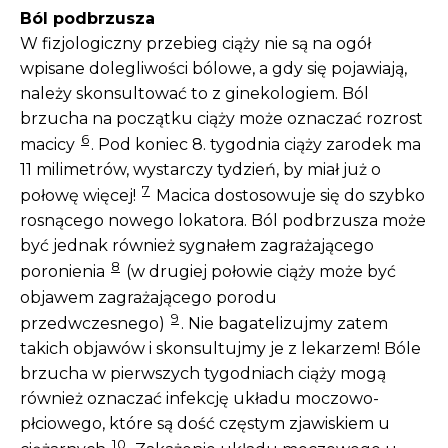
Ból podbrzusza
W fizjologiczny przebieg ciąży nie są na ogół
wpisane dolegliwości bólowe, a gdy się pojawiają,
należy skonsultować to z ginekologiem. Ból
brzucha na początku ciąży może oznaczać rozrost
6
macicy
. Pod koniec 8. tygodnia ciąży zarodek ma
11 milimetrów, wystarczy tydzień, by miał już o
7
połowę więcej!
Macica dostosowuje się do szybko
rosnącego nowego lokatora. Ból podbrzusza może
być jednak również sygnałem zagrażającego
8
poronienia
(w drugiej połowie ciąży może być
objawem zagrażającego porodu
9
przedwczesnego)
. Nie bagatelizujmy zatem
takich objawów i skonsultujmy je z lekarzem! Bóle
brzucha w pierwszych tygodniach ciąży mogą
również oznaczać infekcję układu moczowo-
płciowego, które są dość częstym zjawiskiem u
10