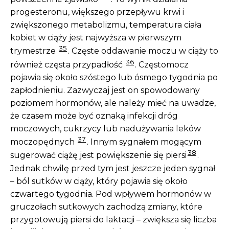
progesteronu, większego przepływu krwi i
zwiększonego metabolizmu, temperatura ciała
kobiet w ciąży jest najwyższa w pierwszym
35
trymestrze
. Częste oddawanie moczu w ciąży to
36
również częsta przypadłość
. Częstomocz
pojawia się około szóstego lub ósmego tygodnia po
zapłodnieniu. Zazwyczaj jest on spowodowany
poziomem hormonów, ale należy mieć na uwadze,
że czasem może być oznaką infekcji dróg
moczowych, cukrzycy lub nadużywania leków
37
moczopędnych
. Innym sygnałem mogącym
38
sugerować ciążę jest powiększenie się piersi
.
Jednak chwilę przed tym jest jeszcze jeden sygnał
– ból sutków w ciąży, który pojawia się około
czwartego tygodnia. Pod wpływem hormonów w
gruczołach sutkowych zachodzą zmiany, które
przygotowują piersi do laktacji – zwiększa się liczba