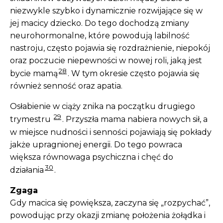
niezwykle szybko i dynamicznie rozwijające się w
jej macicy dziecko. Do tego dochodzą zmiany
neurohormonalne, które powodują labilność
nastroju, często pojawia się rozdrażnienie, niepokój
oraz poczucie niepewności w nowej roli, jaką jest
28
bycie mamą
. W tym okresie często pojawia się
również senność oraz apatia.
Osłabienie w ciąży znika na początku drugiego
29
trymestru
. Przyszła mama nabiera nowych sił, a
w miejsce nudności i senności pojawiają się pokłady
jakże upragnionej energii. Do tego powraca
większa równowaga psychiczna i chęć do
30
działania
.
Zgaga
Gdy macica się powiększa, zaczyna się „rozpychać”,
powodując przy okazji zmianę położenia żołądka i