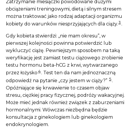
Zatrzymanie miesiączki powodowane dużymi
obciążeniami treningowymi, dietą i silnym stresem
można traktować jako rodzaj adaptacji organizmu
3
kobiety do warunków niesprzyjających dla ciąży.
.
Gdy kobieta stwierdzi: „nie mam okresu”, w
pierwszej kolejności powinna potwierdzić lub
wykluczyć ciążę. Pewniejszym sposobem na taką
weryfikację jest zamiast testu ciążowego zrobienie
testu hormonu beta-hCG z krwi, wytwarzanego
4
przez łożysko
. Test ten da nam jednoznaczną
5
odpowiedź na pytanie „czy jestem w ciąży?”
.
Opóźniające się krwawienie to czasem objaw
stresu, ciężkiej pracy fizycznej, podróży wakacyjnej.
Może mieć jednak również związek z zaburzeniami
hormonalnymi. Wówczas niezbędna będzie
konsultacja z ginekologiem lub ginekologiem
endokrynologiem.