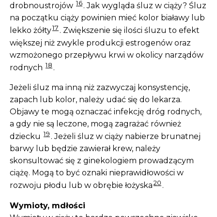
16
drobnoustrojów
. Jak wygląda śluz w ciąży? Śluz
na początku ciąży powinien mieć kolor białawy lub
17
lekko żółty
. Zwiększenie się ilości śluzu to efekt
większej niż zwykle produkcji estrogenów oraz
wzmożonego przepływu krwi w okolicy narządów
18
rodnych
.
Jeżeli śluz ma inną niż zazwyczaj konsystencję,
zapach lub kolor, należy udać się do lekarza.
Objawy te mogą oznaczać infekcję dróg rodnych,
a gdy nie są leczone, mogą zagrażać również
19
dziecku
. Jeżeli śluz w ciąży nabierze brunatnej
barwy lub będzie zawierał krew, należy
skonsultować się z ginekologiem prowadzącym
ciążę. Mogą to być oznaki nieprawidłowości w
20
rozwoju płodu lub w obrębie łożyska
.
Wymioty, mdłości