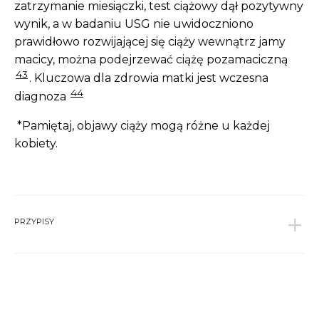
zatrzymanie miesiączki, test ciążowy dął pozytywny
wynik, a w badaniu USG nie uwidoczniono
prawidłowo rozwijającej się ciąży wewnątrz jamy
macicy, można podejrzewać ciążę pozamaciczną
43
. Kluczowa dla zdrowia matki jest wczesna
44
diagnoza
*Pamiętaj, objawy ciąży mogą różne u każdej
kobiety.
PRZYPISY
1
Andersen S. i wsp., Birth defects after early
pregnancy use of antithyroid drugs: a Danish
nationwide study. The Journal of Clinical
Endocrinology & Metabolism, 2013, 98.11: 4373-
4381.
↩︎