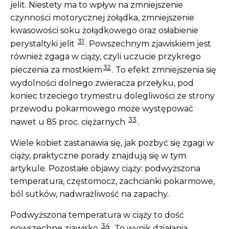
jelit. Niestety ma to wpływ na zmniejszenie
czynności motorycznej żołądka, zmniejszenie
kwasowości soku żołądkowego oraz osłabienie
31
perystaltyki jelit
. Powszechnym zjawiskiem jest
również zgaga w ciąży, czyli uczucie przykrego
32
pieczenia za mostkiem
. To efekt zmniejszenia się
wydolności dolnego zwieracza przełyku, pod
koniec trzeciego trymestru dolegliwości ze strony
przewodu pokarmowego może występować
33
nawet u 85 proc. ciężarnych
.
Wiele kobiet zastanawia się, jak pozbyć się zgagi w
ciąży, praktyczne porady znajdują się w tym
artykule. Pozostałe objawy ciąży: podwyższona
temperatura, częstomocz, zachcianki pokarmowe,
ból sutków, nadwrażliwość na zapachy.
Podwyższona temperatura w ciąży to dość
34
powszechne zjawisko
. To wynik działania