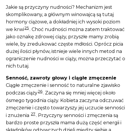
Jakie są przyczyny nudności? Mechanizm jest
skomplikowany, a głównym winowajcą są tutaj
hormony ciążowe, a dokładniej ich wysoki poziom
25
we krwi
. Choć nudności można zatem traktować
jako oznakę zdrowej ciąży, przyszłe mamy zrobią
wiele, by zredukować częste mdłości. Oprócz picia
dużej ilości płynów, istnieje wiele innych metod na
ograniczenie nudności w ciąży, można przeczytać o
nich tutaj.
Senność, zawroty głowy i ciągłe zmęczenie
Ciągłe zmęczenie i senność to naturalne zjawisko
26
podczas ciąży
. Zaczyna się mniej więcej około
ósmego tygodnia ciąży. Kobieta zaczyna odczuwać
zmęczenie i często towarzyszy jej uczucie senności
27
i znużenia
. Przyczyny senności i zmęczenia są
bardzo proste przyszła mama dużą część energii i
składników odżywczych dzieli między siebie a