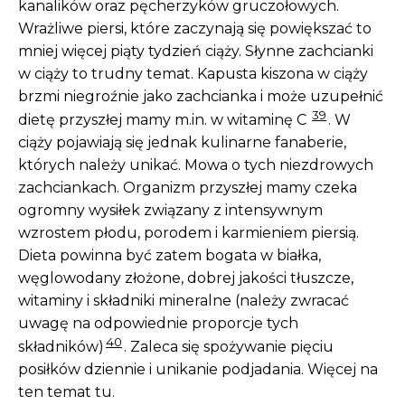
kanalików oraz pęcherzyków gruczołowych.
Wrażliwe piersi, które zaczynają się powiększać to
mniej więcej piąty tydzień ciąży. Słynne zachcianki
w ciąży to trudny temat. Kapusta kiszona w ciąży
brzmi niegroźnie jako zachcianka i może uzupełnić
39
dietę przyszłej mamy m.in. w witaminę C
. W
ciąży pojawiają się jednak kulinarne fanaberie,
których należy unikać. Mowa o tych niezdrowych
zachciankach. Organizm przyszłej mamy czeka
ogromny wysiłek związany z intensywnym
wzrostem płodu, porodem i karmieniem piersią.
Dieta powinna być zatem bogata w białka,
węglowodany złożone, dobrej jakości tłuszcze,
witaminy i składniki mineralne (należy zwracać
uwagę na odpowiednie proporcje tych
40
składników)
. Zaleca się spożywanie pięciu
posiłków dziennie i unikanie podjadania. Więcej na
ten temat tu.