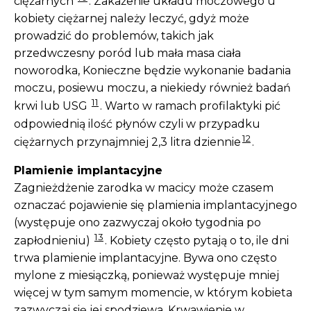
ciężarnych
. Zakażenie układu moczowego u
kobiety ciężarnej należy leczyć, gdyż może
prowadzić do problemów, takich jak
przedwczesny poród lub mała masa ciała
noworodka, Konieczne będzie wykonanie badania
moczu, posiewu moczu, a niekiedy również badań
11
krwi lub USG
. Warto w ramach profilaktyki pić
odpowiednią ilość płynów czyli w przypadku
12
ciężarnych przynajmniej 2,3 litra dziennie
.
Plamienie implantacyjne
Zagnieżdżenie zarodka w macicy może czasem
oznaczać pojawienie się plamienia implantacyjnego
(występuje ono zazwyczaj około tygodnia po
13
zapłodnieniu)
. Kobiety często pytają o to, ile dni
trwa plamienie implantacyjne. Bywa ono często
mylone z miesiączką, ponieważ występuje mniej
więcej w tym samym momencie, w którym kobieta
zazwyczaj się jej spodziewa. Krwawienie w