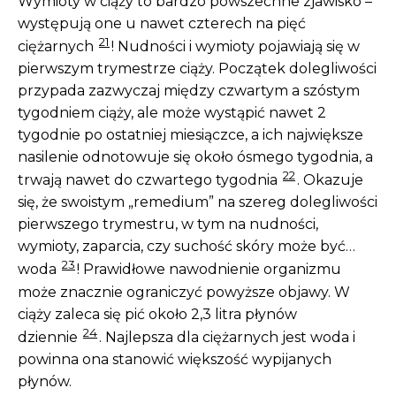
Wymioty w ciąży to bardzo powszechne zjawisko –
występują one u nawet czterech na pięć
21
ciężarnych
! Nudności i wymioty pojawiają się w
pierwszym trymestrze ciąży. Początek dolegliwości
przypada zazwyczaj między czwartym a szóstym
tygodniem ciąży, ale może wystąpić nawet 2
tygodnie po ostatniej miesiączce, a ich największe
nasilenie odnotowuje się około ósmego tygodnia, a
22
trwają nawet do czwartego tygodnia
. Okazuje
się, że swoistym „remedium” na szereg dolegliwości
pierwszego trymestru, w tym na nudności,
wymioty, zaparcia, czy suchość skóry może być…
23
woda
! Prawidłowe nawodnienie organizmu
może znacznie ograniczyć powyższe objawy. W
ciąży zaleca się pić około 2,3 litra płynów
24
dziennie
. Najlepsza dla ciężarnych jest woda i
powinna ona stanowić większość wypijanych
płynów.