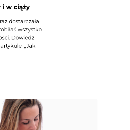
i w ciąży
raz dostarczała
robiłaś wszystko
ości. Dowiedz
artykule:
„Jak