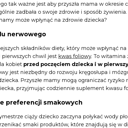
ego tak ważne jest aby przyszła mama w okresie c
gólnie zadbała o swoje zdrowie i sposób żywienia.
j mamy może wpłynąć na zdrowie dziecka?
adu nerwowego
jszych składników diety, który może wpłynąć na
 pierwszych chwil jest
kwas foliowy
. To witamina 
la kobiet
przed poczęciem dziecka i w pierwsz
liowy jest niezbędny do rozwoju kręgosłupa i mó
 dziecka. Przyszłe mamy mogą ograniczać ryzyko 
iecka, przyjmując codziennie suplement kwasu f
ie preferencji smakowych
ymestrze ciąży dziecko zaczyna połykać wody pł
zenikać smaki produktów, które znajdują się w d