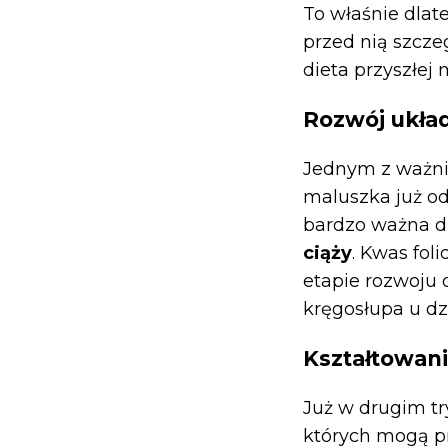
To właśnie dlat
przed nią szcze
dieta przyszłe
Rozwój ukł
Jednym z ważnie
maluszka już od
bardzo ważna d
ciąży
. Kwas fo
etapie rozwoju
kręgosłupa u dz
Kształtowan
Już w drugim tr
których mogą pr