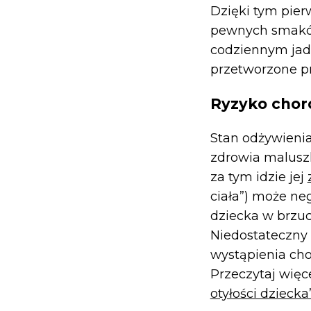
Dzięki tym pie
pewnych smaków
codziennym jad
przetworzone pr
Ryzyko chor
Stan odżywieni
zdrowia maluszk
za tym idzie jej
ciała”) może ne
dziecka w brzu
Niedostateczny
wystąpienia cho
Przeczytaj więc
otyłości dziecka