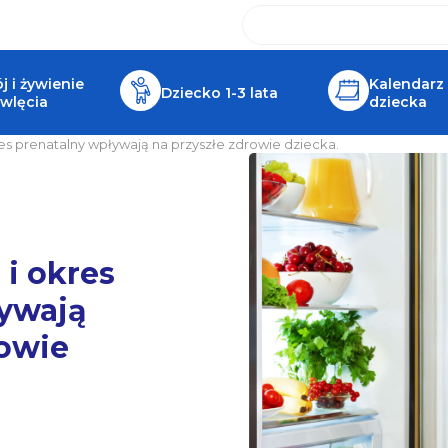
 i żywienie
Kalendarz
Dziecko 1-3 lata
wlęcia
dziecka
res prenatalny wpływają na przyszłe zdrowie dziecka.
 i okres
ływają
rowie