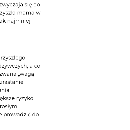
wyczaja się do
rzyszła mama w
ak najmniej
rzyszłego
dżywczych, a co
 zwana „wagą
zrastanie
nia.
ększe ryzyko
rosłym.
e prowadzić do