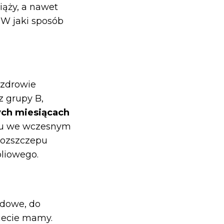
iąży, a nawet
 W jaki sposób
 zdrowie
z grupy B,
ych miesiącach
zgu we wczesnym
rozszczepu
oliowego.
odowe, do
iecie mamy.