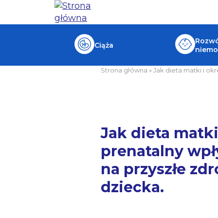
Rozwój
Ciąża
niemo
Strona główna
»
Jak dieta matki i ok
Jak dieta matki
prenatalny wp
na przyszłe zd
dziecka.