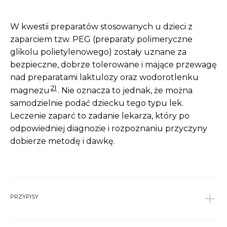
W kwestii preparatów stosowanych u dzieci z
zaparciem tzw. PEG (preparaty polimerycz­ne
glikolu polietylenowego) zostały uznane za
bezpieczne, dobrze tolerowa­ne i mające przewagę
nad preparatami laktulozy oraz wodorotlenku
21
magnezu
. Nie oznacza to jednak, że można
samodzielnie podać dziecku tego typu lek.
Leczenie zaparć to zadanie lekarza, który po
odpowiedniej diagnozie i rozpoznaniu przyczyny
dobierze metodę i dawkę.
PRZYPISY
1
Garrison M. et al. Early childhood, colic childhood