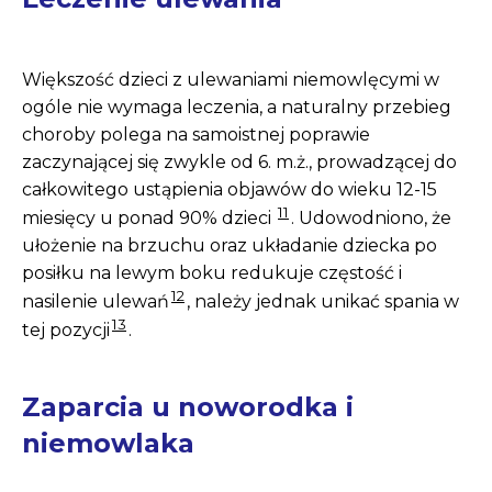
Większość dzieci z ulewaniami niemowlęcymi w
ogóle nie wymaga leczenia, a naturalny przebieg
cho­roby polega na samoistnej poprawie
zaczynającej się zwykle od 6. m.ż., prowadzącej do
całkowite­go ustąpienia objawów do wieku 12-15
11
miesięcy u ponad 90% dzieci
. Udowodniono, że
ułożenie na brzuchu oraz ukła­danie dziecka po
posiłku na lewym boku redu­kuje częstość i
12
nasilenie ulewań
, należy jednak unikać spania w
13
tej pozycji
.
Zaparcia u noworodka i
niemowlaka