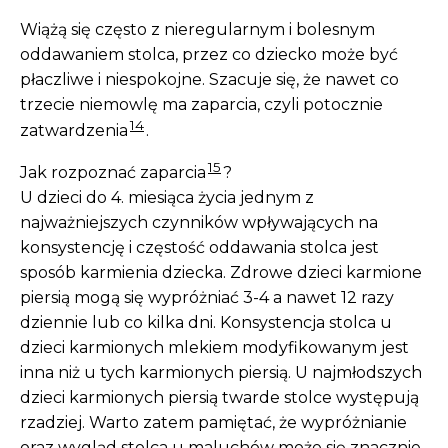
Wiążą się często z nieregularnym i bolesnym
oddawaniem stolca, przez co dziecko może być
płaczliwe i niespokojne. Szacuje się, że nawet co
trzecie niemowlę ma zaparcia, czyli potocznie
14
zatwardzenia
.
15
Jak rozpoznać zaparcia
?
U dzieci do 4. miesiąca życia jednym z
najważniejszych czynników wpływających na
konsystencję i częstość oddawania stolca jest
sposób karmienia dziecka. Zdrowe dzieci karmione
piersią mogą się wypróżniać 3-4 a nawet 12 razy
dziennie lub co kilka dni. Konsystencja stolca u
dzieci karmionych mlekiem modyfikowanym jest
inna niż u tych karmionych piersią. U najmłodszych
dzieci karmionych piersią twarde stolce występują
rzadziej. Warto zatem pamiętać, że wypróżnianie
oraz wygląd stolca u maluchów może się znacznie