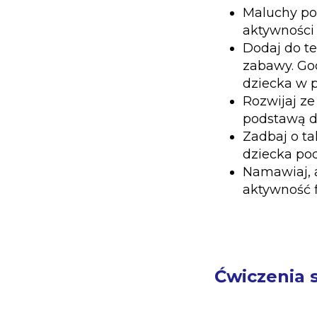
Maluchy po
aktywności 
Dodaj do te
zabawy. Go
dziecka w p
Rozwijaj ze
podstawą d
Zadbaj o ta
dziecka po
Namawiaj, a
aktywność f
Ćwiczenia s