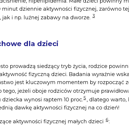
dciśnienie, hiperlipidemia. Małe dzieci powinny m
 minut dziennie aktywności fizycznej, zarówno te
3
 jak i np. luźnej zabawy na dworze.
howe dla dzieci
ęsto prowadzą siedzący tryb życia, rodzice powin
 aktywność fizyczną dzieci. Badania wyraźnie wska
ństwo jest kluczowym momentem by rozpocząć z
 tego, jeżeli oboje rodziców otrzymuje prawidłow
5
u dziecka wynosi raptem 10 proc.
, dlatego warto,
dnią dawkę aktywności fizycznej na co dzień!
6
ące aktywności fizycznej małych dzieci
: