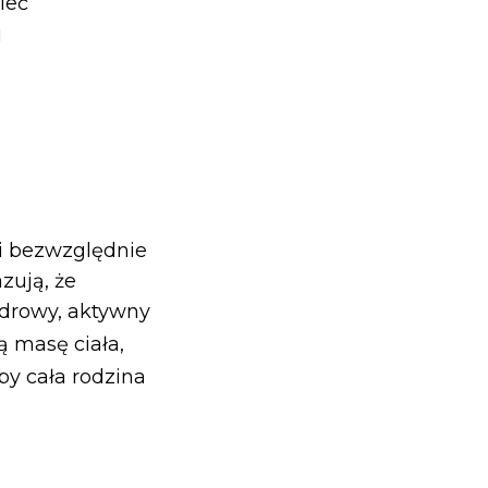
ieć
j
ni bezwzględnie
zują, że
drowy, aktywny
ą masę ciała,
 by cała rodzina