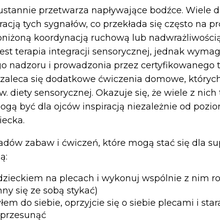
ustannie przetwarza napływające bodźce. Wiele d
racją tych sygnałów, co przekłada się często na p
bniżoną koordynacją ruchową lub nadwrażliwością
st terapia integracji sensorycznej, jednak wyma
go nadzoru i prowadzonia przez certyfikowanego t
zaleca się dodatkowe ćwiczenia domowe, których
 diety sensorycznej. Okazuje się, że wiele z nich
gą być dla ojców inspiracją niezależnie od pozio
iecka.
ładów zabaw i ćwiczeń, które mogą stać się dla su
ą:
 dzieckiem na plecach i wykonuj wspólnie z nim 
ny się ze sobą stykać)
łem do siebie, oprzyjcie się o siebie plecami i stara
przesunąć