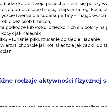
odłodze koc, a Twoja pociecha niech się położy w
roś o pomoc osobę trzecią, złapcie za rogi koca, 
ołyszcie (wersja dla supersupertaty – mając wystarc
robić bez osób trzecich)
na podłodze lub łóżku, dziecko nich się położy na 
w kocyk jak naleśnik
ką – turlanie piłki, rzucanie do siebie i łapanie
ierząt, chodźcie jak kot, skaczcie jak żabki lub st
bocian
żne rodzaje aktywności fizycznej s