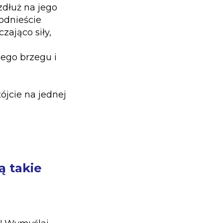
zdłuż na jego
podnieście
zająco siły,
jego brzegu i
ójcie na jednej
ą takie