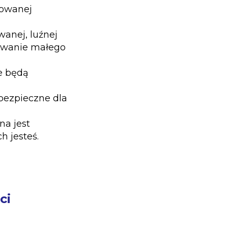
zowanej
wanej, luźnej
bywanie małego
e będą
 bezpieczne dla
na jest
h jesteś.
ci