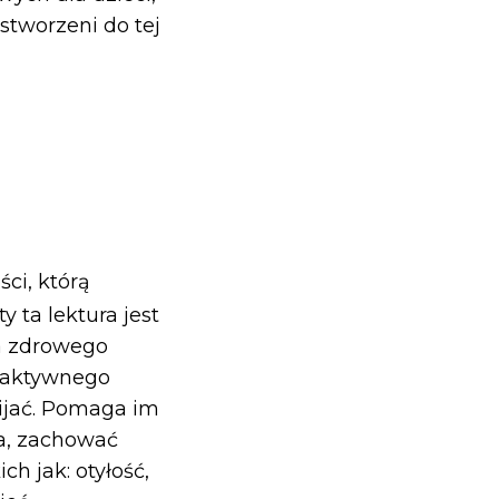
stworzeni do tej
ci, którą
y ta lektura jest
la zdrowego
e aktywnego
wijać. Pomaga im
ca, zachować
h jak: otyłość,