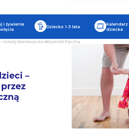
 i żywienie
Kalendarz
Dziecko 1-3 lata
wlęcia
dziecka
 – rozwój dziecka przez aktywność fizyczną
zieci –
 przez
czną