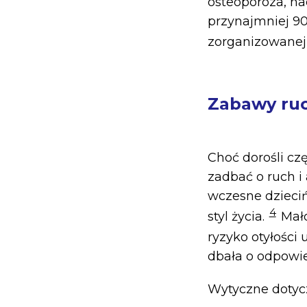
osteoporoza, na
przynajmniej 90
zorganizowanej,
Zabawy ruc
Choć dorośli cz
zadbać o ruch i
wczesne dzieci
4
styl życia.
Mało
ryzyko otyłości 
dbała o odpowie
Wytyczne dotycz