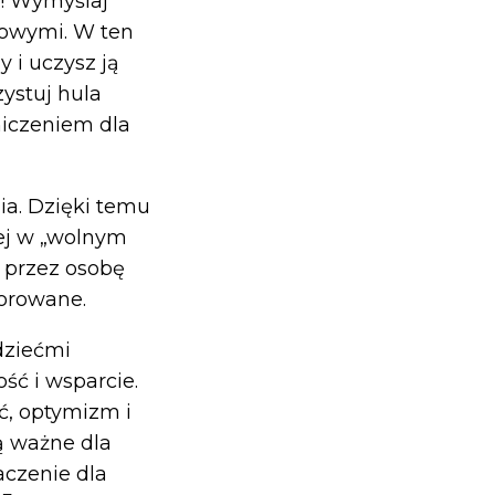
ć! Wymyślaj
howymi. W ten
 i uczysz ją
zystuj hula
niczeniem dla
ia. Dzięki temu
ej w „wolnym
e przez osobę
zorowane.
dziećmi
ść i wsparcie.
, optymizm i
ą ważne dla
czenie dla