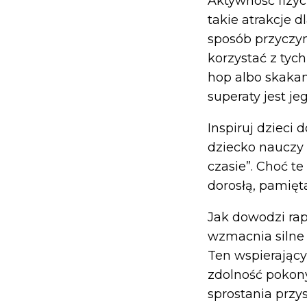
Aktywność fizyc
takie atrakcje 
sposób przyczyn
korzystać z tych
hop albo skakan
superaty jest je
Inspiruj dzieci
dziecko nauczy 
czasie”. Choć t
dorosłą, pamięt
Jak dowodzi rap
wzmacnia silne 
Ten wspierając
zdolność pokony
sprostania prz