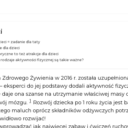
i
ieci = zadanie dla taty
dla dzieci
yczne to też atrakcje dla dzieci
rodzaje aktywności fizycznej są takie ważne?
 Zdrowego Żywienia w 2016 r. została uzupełnion
 eksperci do jej podstawy dodali aktywność fizyc
e daje ona szanse na utrzymanie właściwej masy ci
1
wój mózgu.
Rozwój dziecka po 1 roku życia jest 
atego maluch oprócz składników odżywczych potr
awidłowo rozwijać!
wprowadzać jak najwięcej zabaw i ćwiczeń ruchow