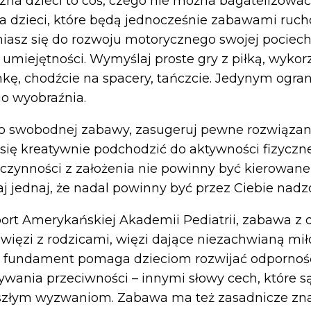
zna dzieci to coś, czego nie można bagatelizowa
dla dzieci, które będą jednocześnie zabawami ruc
iasz się do rozwoju motorycznego swojej pociechy
 umiejętności. Wymyślaj proste gry z piłką, wykor
kę, chodźcie na spacery, tańczcie. Jedynym ogra
go wyobraźnia.
 do swobodnej zabawy, zasugeruj pewne rozwiązan
się kreatywnie podchodzić do aktywności fizyczn
e czynności z założenia nie powinny być kierowan
aj jednaj, że nadal powinny być przez Ciebie nad
ort Amerykańskiej Akademii Pediatrii, zabawa z 
więzi z rodzicami, więzi dające niezachwianą miło
y fundament pomaga dzieciom rozwijać odporność
wania przeciwności – innymi słowy cech, które s
yszłym wyzwaniom. Zabawa ma też zasadnicze zna