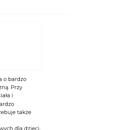
a o bardzo
zną. Przy
ała i
bardzo
zebuje także
ych dla dzieci,