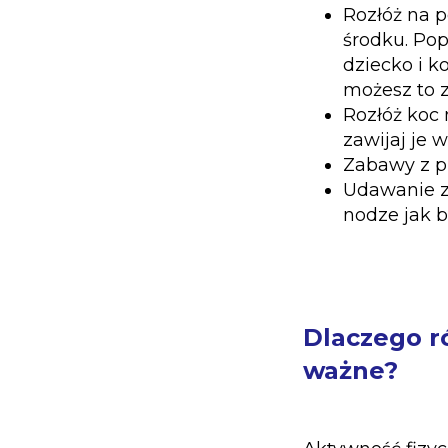
Rozłóż na p
środku. Pop
dziecko i k
możesz to z
Rozłóż koc 
zawijaj je 
Zabawy z pił
Udawanie zw
nodze jak 
Dlaczego ró
ważne?