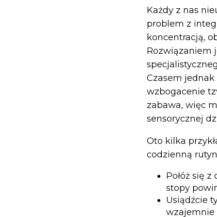
Każdy z nas nie
problem z integ
koncentracją, o
Rozwiązaniem je
specjalistyczne
Czasem jednak 
wzbogacenie tzw.
zabawa, więc mo
sensorycznej dz
Oto kilka przyk
codzienną rutyn
Połóż się z
stopy powin
Usiądźcie ty
wzajemnie 