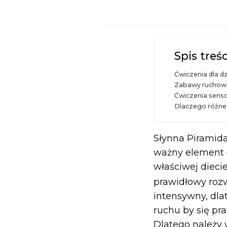
Spis treśc
Ćwiczenia dla dz
Zabawy ruchowe 
Ćwiczenia sensor
Dlaczego różne 
Słynna Piramida
ważny element –
właściwej dieci
prawidłowy roz
intensywny, dl
ruchu by się pr
Dlatego należy 