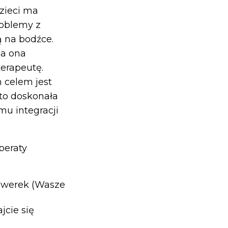
zieci ma
roblemy z
 na bodźce.
ga ona
erapeutę.
 celem jest
 to doskonała
mu integracji
peraty
rowerek (Wasze
jcie się