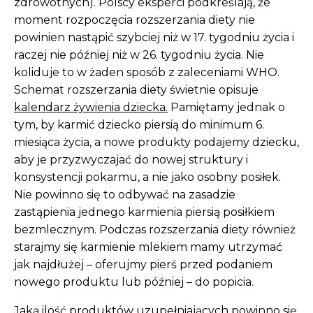
zdrowotnych). Polscy eksperci podkreślają, że
moment rozpoczęcia rozszerzania diety nie
powinien nastąpić szybciej niż w 17. tygodniu życia i
raczej nie później niż w 26. tygodniu życia. Nie
koliduje to w żaden sposób z zaleceniami WHO.
Schemat rozszerzania diety świetnie opisuje
kalendarz żywienia dziecka.
Pamiętamy jednak o
tym, by karmić dziecko piersią do minimum 6.
miesiąca życia, a nowe produkty podajemy dziecku,
aby je przyzwyczajać do nowej struktury i
konsystencji pokarmu, a nie jako osobny posiłek.
Nie powinno się to odbywać na zasadzie
zastąpienia jednego karmienia piersią posiłkiem
bezmlecznym. Podczas rozszerzania diety również
starajmy się karmienie mlekiem mamy utrzymać
jak najdłużej – oferujmy pierś przed podaniem
nowego produktu lub później – do popicia.
Jaką ilość produktów uzupełniających powinno się