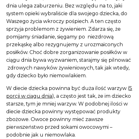
dnia ulega zaburzeniu. Bez względu na to, jaki
system opieki wybraliście dla swojego dziecka, do
Waszego życia wkroczy pośpiech. A ten często
sprzyja problemom z żywieniem. Zdarza się, że
pomijamy śniadanie, sięgamy po niezdrową
przekąskę albo rezygnujemy z urozmaiconych
posiłków. Choć dobre zorganizowanie posiłków w
ciągu dnia bywa wyzwaniem, starajmy się pilnować
zdrowych nawyków żywieniowych, tak jak wtedy,
gdy dziecko było niemowlakiem.
W diecie dziecka powinna być duża ilość warzyw (
5
porcji w ciągu dnia
), a często jest tak, że im dziecko
starsze, tym je mniej warzyw. W podobnej ilości w
diecie dziecka powinny występować produkty
zbożowe. Owoce powinny mieć zawsze
pierwszeństwo przed sokami owocowymi –
podobnie jak u niemowlaka.