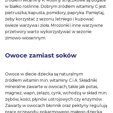
źródłem witaminy K. Rośliny strączkowe są bogate
w białko roślinne. Dobrym źródłem witaminy C jest
pietruszka, kapusta, pomidory, papryka. Pamiętaj,
żeby korzystać z sezonu letniego i kupować
świeże warzywa i zioła. Mrożonki i inne warzywne
przetwory warto wykorzystywać w sezonie
zimowo-wiosennym.
Owoce zamiast soków
Owoce w diecie dziecka są naturalnym
źródłem witamin m.in. witaminy C i A. Składniki
mineralne zawarte w owocach, takie jak potas,
magnez, wapń, żelazo, cynk, wchodzą w skład m.in.
zębów, kości, płynów ustrojowych czy enzymów.
Zawarty w owocach błonnik oraz pektyny regulują
pracę przewodu pokarmowego małego dziecka.