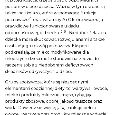
rozwoju kośćca, trzeba dbać o odpowiedni ich
poziom w diecie dziecka. Ważne w tym okresie są
także jod i żelazo, które wspomagają funkcje
4
poznawcze
oraz witaminy A i C które wspierają
prawidłowe funkcjonowanie układu
5
6
odpornościowego dziecka
. Niedobór żelaza u
dziecka może skutkować rozwoju anemii a także
osłabiać jego rozwój poznawczy. Eksperci
podkreslają, że mleko modyfikowane dla
młodszych dzieci może stanowić narzędzie do
radzenia sobie z niedoborami deficytowych
składników odżywczych u dzieci.
Grupy spożywcze, które są niezbędnymi
elementami codziennej diety, to: warzywa i owoce,
mleko i produkty mleczne, mięso, ryby, jaja,
produkty zbożowe, dobrej jakości tłuszcze oraz
woda. Dowiedz się więcej jaką funkcję pełnią
owoce i warzywa oraz produkty mleczne w diecie