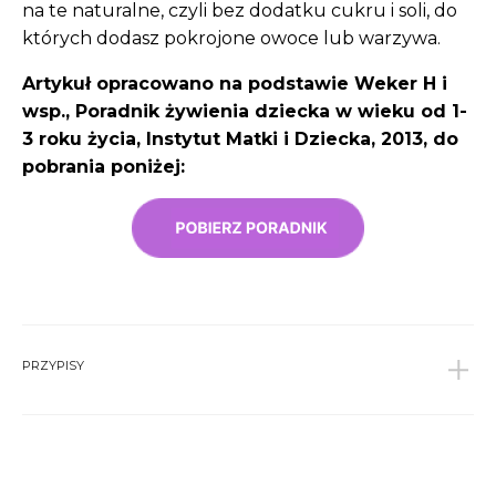
na te naturalne, czyli bez dodatku cukru i soli, do
których dodasz pokrojone owoce lub warzywa.
Artykuł opracowano na podstawie Weker H i
wsp., Poradnik żywienia dziecka w wieku od 1-
3 roku życia, Instytut Matki i Dziecka, 2013, do
pobrania poniżej:
PRZYPISY
1
Mika M., Matuszczyk P., Kształtowanie prawidłowych
nawyków żywieniowych u niemowląt i małych
dzieci, Standardy Medyczne Pediatria, 2017, T. 14,
733-738
↩︎