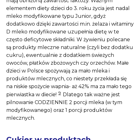
mają obniżoną zawartość laktozy. Ważnym
elementem diety dzieci do 3. roku życia jest nadal
mleko modyfikowane typu Junior, gdyż
dodatkowo dzięki zawartości m.in. żelaza i witaminy
D mleko modyfikowane uzupełnia dietę w te
często deficytowe składniki. W żywieniu polecane
są produkty mleczne naturalne (czyli bez dodatku
cukru), ewentualnie z dodatkiem świeżych
owoców, płatków zbożowych czy orzechów. Małe
dzieci w Polsce spożywają za mało mleka i
produktów mlecznych, co niestety przekłada się
na niskie spożycie wapnia- aż 42% ma za mało tego
9
pierwiastka w diecie!
Dlatego tak ważne jest
pilnowanie CODZIENNIE 2 porcji mleka (w tym
modyfikowanego) oraz 1 porcji produktów
mlecznych.
Cukier w produktach