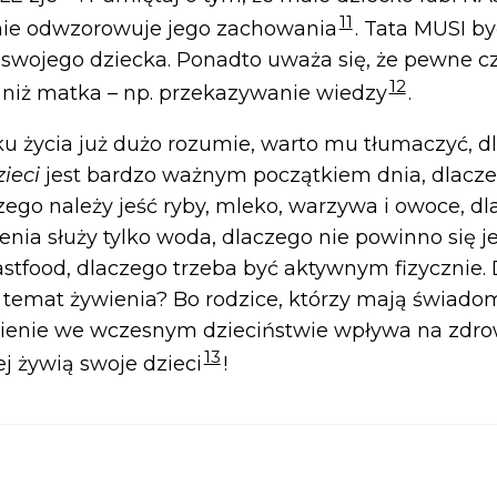
11
tnie odwzorowuje jego zachowania
. Tata MUSI b
swojego dziecka. Ponadto uważa się, że pewne cz
12
 niż matka – np. przekazywanie wiedzy
.
oku życia już dużo rozumie, warto mu tłumaczyć, 
ieci
jest bardzo ważnym początkiem dnia, dlacze
czego należy jeść ryby, mleko, warzywa i owoce, d
nia służy tylko woda, dlaczego nie powinno się je
astfood, dlaczego trzeba być aktywnym fizycznie.
temat żywienia? Bo rodzice, którzy mają świadom
ienie we wczesnym dzieciństwie wpływa na zdro
13
iej żywią swoje dzieci
!