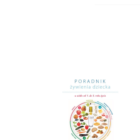
1
Weker H. i wsp.
badanie ogólnopo
2
Weker H. i wsp.
badanie ogólnopo
3
Jarosz M. Normy
4
Jarosz M. Normy
5
Jauregi-Lobera I
2095
↩︎
6
Ross C., Vitamin
Nutrition, 2012,
7
Maggini, S., Wen
health. Journal 
8
Maggini, S., Wen
health. Journal
9
„Być tatą. Wyni
Uniwersytet Wa
10
Szajewska H. i
11.3 321-338.
↩︎
11
Poradnik żywien