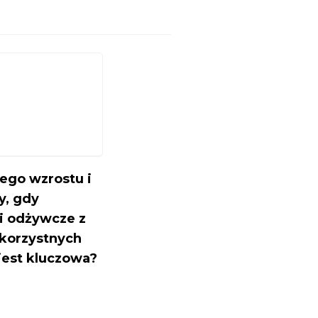
zego wzrostu i
y, gdy
i odżywcze z
ekorzystnych
jest kluczowa?