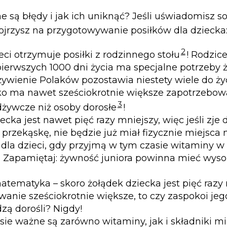
e są błędy i jak ich uniknąć? Jeśli uświadomisz s
spojrzysz na przygotowywanie posiłków dla dziecka
2
ieci otrzymuje posiłki z rodzinnego stołu
! Rodzic
ierwszych 1000 dni życia ma specjalne potrzeby 
żywienie Polaków pozostawia niestety wiele do ży
ko ma nawet sześciokrotnie większe zapotrzebow
3
dżywcze niż osoby dorosłe
!
ecka jest nawet pięć razy mniejszy, więc jeśli zje
 przekąskę, nie będzie już miał fizycznie miejsca 
j dla dzieci, gdy przyjmą w tym czasie witaminy w
 Zapamiętaj: żywność juniora powinna mieć wyso
atematyka – skoro żołądek dziecka jest pięć razy 
anie sześciokrotnie większe, to czy zaspokoi jeg
zą dorośli? Nigdy!
ie ważne są zarówno witaminy, jak i składniki mi