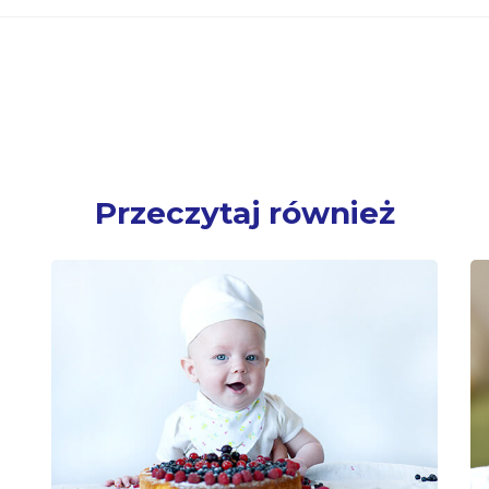
: ”Kompleksowa ocena sposobu żywienia dzieci w wieku 5.do 36
lskie 2016 rok”, Instytut Matki i Dziecka, 2017.
↩︎
: ”Kompleksowa ocena sposobu żywienia dzieci w wieku 5.do 36
lskie 2016 rok”, Instytut Matki i Dziecka, 2017.
↩︎
 żywienia dla populacji polskiej, IŻŻ, Warszawa 2017
↩︎
 żywienia dla populacji polskiej, IŻŻ, Warszawa 2017
↩︎
., Iron deficiency and cognitive functions, Neuropsychatr Dis T
Przeczytaj również
 A and retinoic acid in T cell–related immunity–. The American J
 96.5: 1166S-1172S.
↩︎
zlaff, S., Hornig, D. Essential role of vitamin C and zinc in chi
of International MedicalResearch, 2010, 38(2), 386-414.
↩︎
zlaff, S., Hornig, D. Essential role of vitamin C and zinc in chi
 of International MedicalResearch, 2010, 38(2), 386-414.
↩︎
ki badania polskich ojców”, Joanna Włodarczyk, Fundacja Dziec
rszawski, 2014.
↩︎
 wsp., Zasady żywienia zdrowych niemowląt. Zalecenia PTGHiŻD.
ia dziecka w wieku od 1. do 3. roku życia, Instytut Matki i Dzi