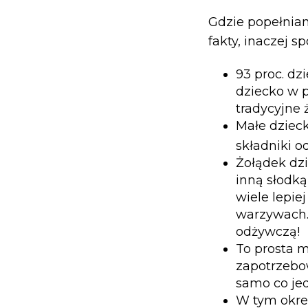
Gdzie popełnian
fakty, inaczej 
93 proc. dz
dziecko w p
tradycyjne 
Małe dziec
składniki o
Żołądek dzi
inną słodką
wiele lepie
warzywach.
odżywczą!
To prosta m
zapotrzebow
samo co jed
W tym okres