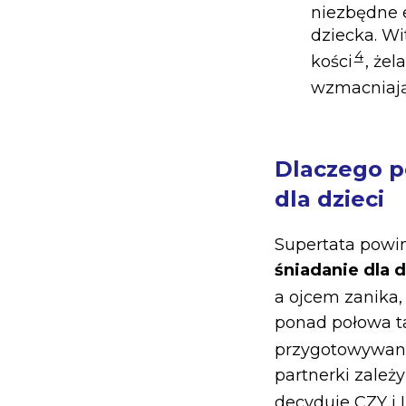
niezbędne 
dziecka. W
4
kości
, że
wzmacniają
Dlaczego p
dla dzieci
Supertata powi
śniadanie dla d
a ojcem zanika, 
ponad połowa ta
przygotowywani
partnerki zależ
decyduje CZY i I