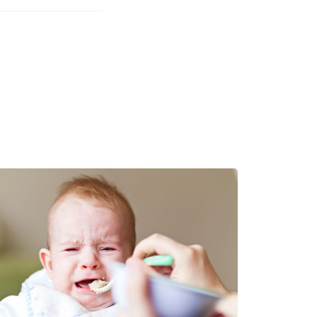
. miesiąca życia –
. miesiąca życia –
reat. 2014, 10, 2087-
ournal of Clinical
ld immunity and
ld immunity and
i Niczyje,
 Pediatria, 2014,
ecka, Warszawa 2013