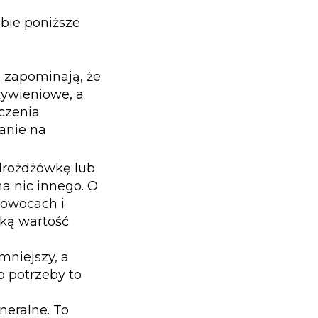
obie poniższe
:
e zapominają, że
żywieniowe, a
czenia
anie na
 drożdżówkę lub
na nic innego. O
 owocach i
ką wartość
mniejszy, a
o potrzeby to
neralne. To