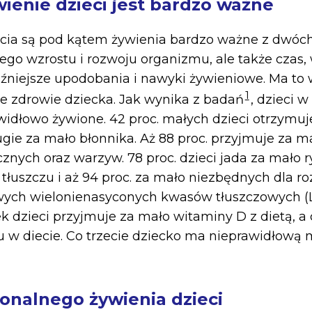
ienie dzieci jest bardzo ważne
ycia są pod kątem żywienia bardzo ważne z dwóc
ego wzrostu i rozwoju organizmu, ale także czas,
późniejsze upodobania i nawyki żywieniowe. Ma to
1
łe zdrowie dziecka. Jak wynika z badań
, dzieci w
widłowo żywione. 42 proc. małych dzieci otrzymuj
ugie za mało błonnika. Aż 88 proc. przyjmuje za m
nych oraz warzyw. 78 proc. dzieci jada za mało r
tłuszczu i aż 94 proc. za mało niezbędnych dla 
ych wielonienasyconych kwasów tłuszczowych (
 dzieci przyjmuje za mało witaminy D z dietą, a c
 w diecie. Co trzecie dziecko ma nieprawidłową m
jonalnego żywienia dzieci