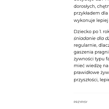
dorosłych, chę
przykładem dla 
wykonuje lepiej
Dziecko po 1. r
śniadanie dla dz
regularnie, dla
gaszenia pragnie
żywności typu f
mieć wiedzę na 
prawidłowe żyw
przyszłości, lep
PRZYPISY
ROZWIŃ