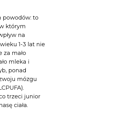
h powodów: to
 w którym
 wpływ na
 wieku 1-3 lat nie
e za mało
ało mleka i
yb, ponad
rozwoju mózgu
LCPUFA).
o trzeci junior
asę ciała.