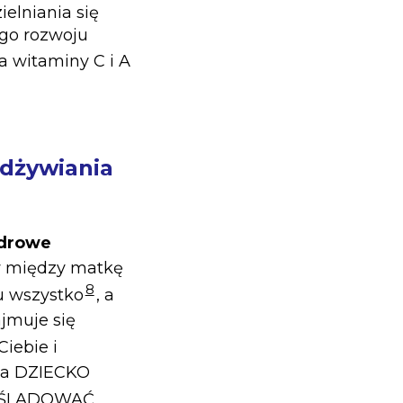
elniania się
go rozwoju
 a witaminy C i A
dżywiania
drowe
ów między matkę
8
ku wszystko
, a
jmuje się
Ciebie i
, a DZIECKO
 NAŚLADOWAĆ