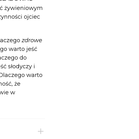
yć żywieniowym
ynności ojciec
dlaczego
zdrowe
go warto jeść
laczego do
ść słodyczy i
 Dlaczego warto
ość, że
wie w