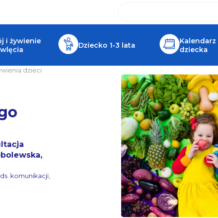
 i żywienie
Kalendarz
Dziecko 1-3 lata
wlęcia
dziecka
wienia dzieci
go
i
ltacja
obolewska,
ds. komunikacji,