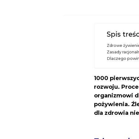
Spis treśc
Zdrowe żywienie
Zasady racjonal
Dlaczego powini
1000 pierwszyc
rozwoju. Proce
organizmowi do
pożywienia. Źl
dla zdrowia ni