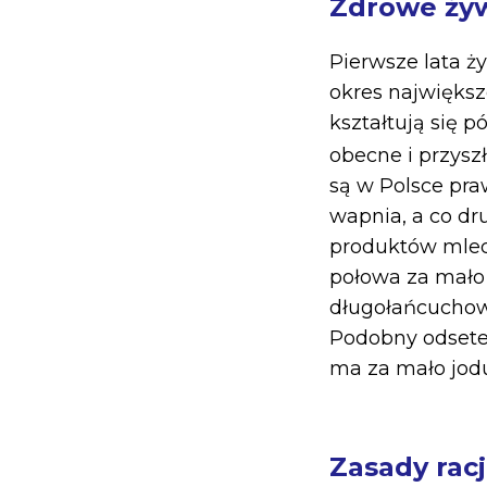
Zdrowe żyw
Pierwsze lata ż
okres największ
kształtują się 
obecne i przysz
są w Polsce pra
wapnia, a co dr
produktów mlecz
połowa za mało 
długołańcuchow
Podobny odsetek
ma za mało jodu
Zasady rac