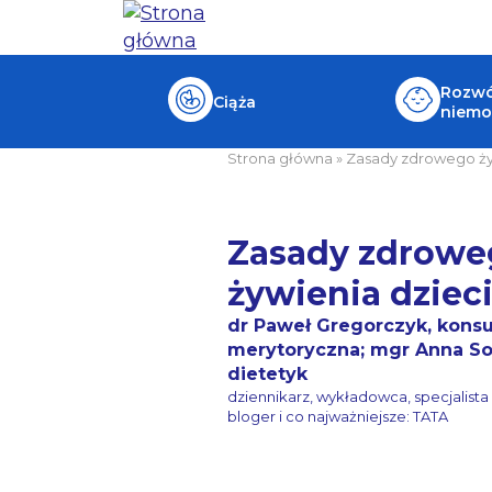
Rozwój
Ciąża
niemo
Strona główna
»
Zasady zdrowego ży
Zasady zdrowe
żywienia dziec
dr Paweł Gregorczyk, konsu
merytoryczna; mgr Anna S
dietetyk
dziennikarz, wykładowca, specjalista 
bloger i co najważniejsze: TATA