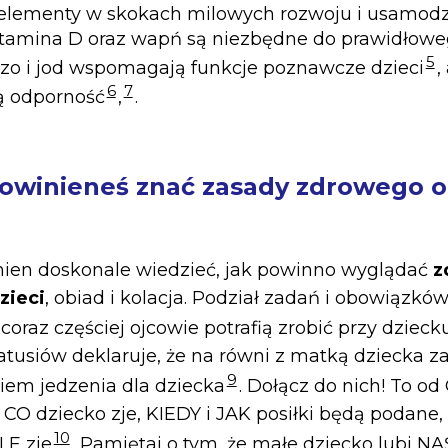
elementy w skokach milowych rozwoju i usamodzi
itamina D oraz wapń są niezbędne do prawidłowe
5
lazo i jod wspomagają funkcje poznawcze dzieci
,
6
7
 odporność
,
.
owinieneś znać
zasady zdrowego o
nien doskonale wiedzieć, jak powinno wyglądać
z
zieci
, obiad i kolacja. Podział zadań i obowiązk
coraz częściej ojcowie potrafią zrobić przy dziec
tusiów deklaruje, że na równi z matką dziecka za
9
em jedzenia dla dziecka
. Dołącz do nich! To od 
y CO dziecko zje, KIEDY i JAK posiłki będą podane
10
LE zje
. Pamiętaj o tym, że małe dziecko lubi