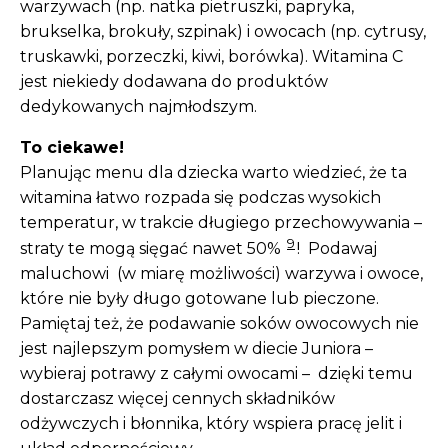
warzywach (np. natka pietruszki, papryka,
brukselka, brokuły, szpinak) i owocach (np. cytrusy,
truskawki, porzeczki, kiwi, borówka). Witamina C
jest niekiedy dodawana do produktów
dedykowanych najmłodszym.
To ciekawe!
Planując menu dla dziecka warto wiedzieć, że ta
witamina łatwo rozpada się podczas wysokich
temperatur, w trakcie długiego przechowywania –
9
straty te mogą sięgać nawet 50%
! Podawaj
maluchowi (w miarę możliwości) warzywa i owoce,
które nie były długo gotowane lub pieczone.
Pamiętaj też, że podawanie soków owocowych nie
jest najlepszym pomysłem w diecie Juniora –
wybieraj potrawy z całymi owocami – dzięki temu
dostarczasz więcej cennych składników
odżywczych i błonnika, który wspiera pracę jelit i