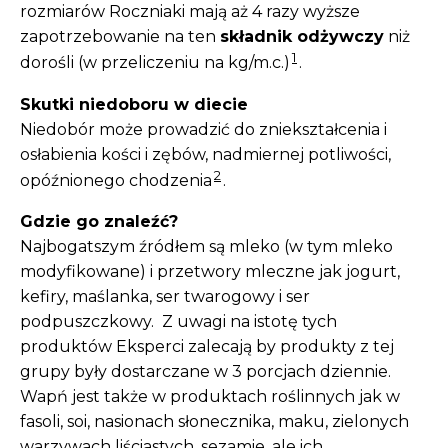
rozmiarów Roczniaki mają aż 4 razy wyższe
zapotrzebowanie na ten
składnik odżywczy
niż
1
dorośli (w przeliczeniu na kg/m.c.)
.
Skutki niedoboru w diecie
Niedobór może prowadzić do zniekształcenia i
osłabienia kości i zębów, nadmiernej potliwości,
2
opóźnionego chodzenia
.
Gdzie go znaleźć?
Najbogatszym źródłem są mleko (w tym mleko
modyfikowane) i przetwory mleczne jak jogurt,
kefiry, maślanka, ser twarogowy i ser
podpuszczkowy. Z uwagi na istotę tych
produktów Eksperci zalecają by produkty z tej
grupy były dostarczane w 3 porcjach dziennie.
Wapń jest także w produktach roślinnych jak w
fasoli, soi, nasionach słonecznika, maku, zielonych
warzywach liściastych, sezamie, ale ich