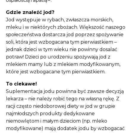
ospałością i apatią
.
Gdzie znaleźć jod?
Jod występuje w rybach, zwłaszcza morskich,
mleku i w niektórych zbożach. Większość naszego
społeczeństwa dostarcza jod poprzez spożywanie
soli, która jest wzbogacana tym pierwiastkiem –
jednak dzieci w tym wieku nie powinny dosalać
potraw! Dzieci po urodzeniu spożywają jod z
mlekiem mamy lub z mlekiem modyfikowanym,
które jest wzbogacane tym pierwiastkiem.
To ciekawe!
Suplementacja jodu powinna być zawsze decyzją
lekarza – nie należy robić tego na własną rękę. Z
racji często niedoborowej diety w jod w grupie
najmłodszych produkty dedykowane
niemowlętom i małym dzieciom (np. mleko
modyfikowane) mają dodatek jodu by wzbogacać