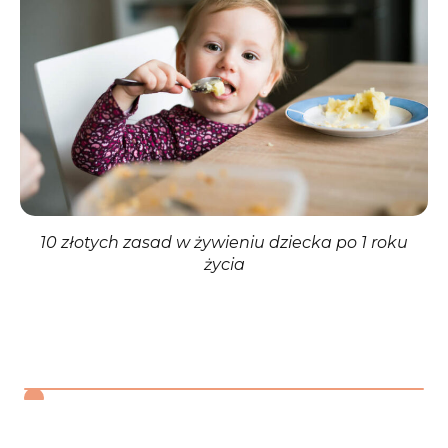
Żywienia Dzieci, Standardy Medyczne/ Pediatria 2021
↩︎
4
Myszka M., Klinger M. Immunomodulacyjne działanie
witaminy D. Postepy Hig Med Dosw (online), 2014; 68:
865-878; 865-878.
↩︎
5
Rusińska A., Płudowski P., Walczak M. i wsp.: Zasady
suplementacji i leczenia witaminą D – nowelizacja
2018 r. Postępy Neonatologii 2018; 24(1).
↩︎
6
10 złotych zasad w żywieniu dziecka po 1 roku
Gertig H., Przysławski J. Bromatologia. Zarys nauki o
żywności i żywieniu człowieka. Wydawnictwo
życia
Lekarskie PZWL, Warszawa 2007
↩︎
7
Wiernicka A i wsp, Rola jodu w żywieniu dzieci,
Standardy medyczne/pediatria n 2011 n t. 8 n 785–7
↩︎
8
Vieux F. i wsp., Role of Young Child Formulae and
Supplements to Ensure Nutritional Adequacy in U.K.
Young Children. Nutrients 2016, 8, 539
↩︎