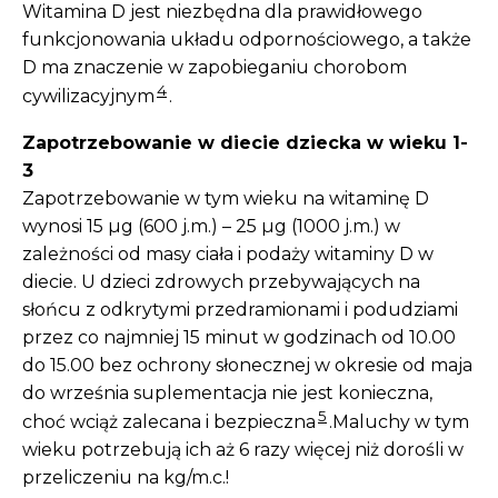
Witamina D jest niezbędna dla prawidłowego
funkcjonowania układu odpornościowego, a także
D ma znaczenie w zapobieganiu chorobom
4
cywilizacyjnym
.
Zapotrzebowanie w diecie dziecka w wieku 1-
3
Zapotrzebowanie w tym wieku na witaminę D
wynosi 15 µg (600 j.m.) – 25 µg (1000 j.m.) w
zależności od masy ciała i podaży witaminy D w
diecie. U dzieci zdrowych przebywających na
słońcu z odkrytymi przedramionami i podudziami
przez co najmniej 15 minut w godzinach od 10.00
do 15.00 bez ochrony słonecznej w okresie od maja
do września suplementacja nie jest konieczna,
5
choć wciąż zalecana i bezpieczna
.Maluchy w tym
wieku potrzebują ich aż 6 razy więcej niż dorośli w
przeliczeniu na kg/m.c.!