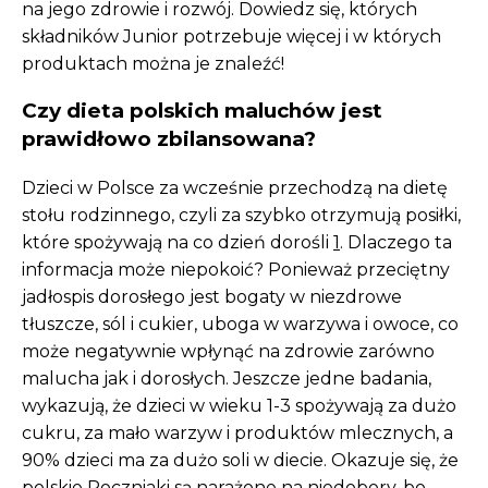
na jego zdrowie i rozwój. Dowiedz się, których
składników Junior potrzebuje więcej i w których
produktach można je znaleźć!
Czy dieta polskich maluchów jest
prawidłowo zbilansowana?
Dzieci w Polsce za wcześnie przechodzą na dietę
stołu rodzinnego, czyli za szybko otrzymują posiłki,
które spożywają na co dzień dorośli
1
. Dlaczego ta
informacja może niepokoić? Ponieważ przeciętny
jadłospis dorosłego jest bogaty w niezdrowe
tłuszcze, sól i cukier, uboga w warzywa i owoce, co
może negatywnie wpłynąć na zdrowie zarówno
malucha jak i dorosłych. Jeszcze jedne badania,
wykazują, że dzieci w wieku 1-3 spożywają za dużo
cukru, za mało warzyw i produktów mlecznych, a
90% dzieci ma za dużo soli w diecie. Okazuje się, że
polskie Roczniaki są narażone na niedobory, bo