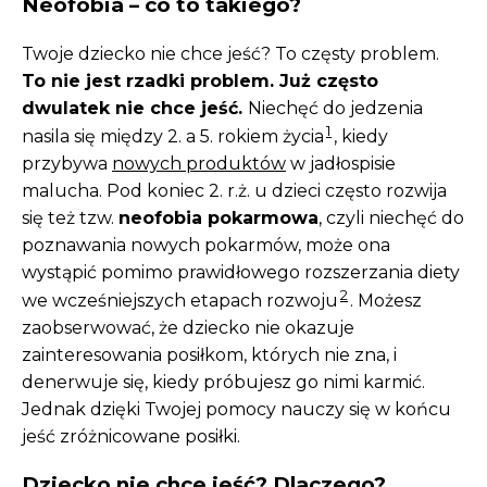
Neofobia – co to takiego?
Twoje dziecko nie chce jeść? To częsty problem.
To nie jest rzadki problem. Już często
dwulatek nie chce jeść.
Niechęć do jedzenia
1
nasila się między 2. a 5. rokiem życia
, kiedy
przybywa
nowych produktów
w jadłospisie
malucha. Pod koniec 2. r.ż. u dzieci często rozwija
się też tzw.
neofobia pokarmowa
, czyli niechęć do
poznawania nowych pokarmów, może ona
wystąpić pomimo prawidłowego rozszerzania diety
2
we wcześniejszych etapach rozwoju
. Możesz
zaobserwować, że dziecko nie okazuje
zainteresowania posiłkom, których nie zna, i
denerwuje się, kiedy próbujesz go nimi karmić.
Jednak dzięki Twojej pomocy nauczy się w końcu
jeść zróżnicowane posiłki.
Dziecko nie chce jeść? Dlaczego?