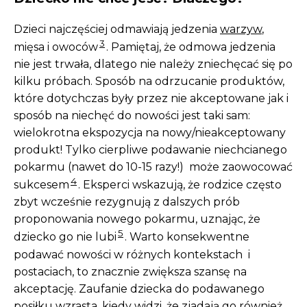
Dzieci najczęściej odmawiają jedzenia
warzyw
,
3
mięsa i owoców
. Pamiętaj, że odmowa jedzenia
nie jest trwała, dlatego nie należy zniechęcać się po
kilku próbach. Sposób na odrzucanie produktów,
które dotychczas były przez nie akceptowane jak i
sposób na niechęć do nowości jest taki sam:
wielokrotna ekspozycja na nowy/nieakceptowany
produkt! Tylko cierpliwe podawanie niechcianego
pokarmu (nawet do 10-15 razy!) może zaowocować
4
sukcesem
. Eksperci wskazują, że rodzice często
zbyt wcześnie rezygnują z dalszych prób
proponowania nowego pokarmu, uznając, że
5
dziecko go nie lubi
. Warto konsekwentne
podawać nowości w różnych kontekstach i
postaciach, to znacznie zwiększa szansę na
akceptację. Zaufanie dziecka do podawanego
posiłku wzrasta, kiedy widzi, że zjadają go również