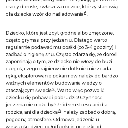
osoby dorosłe, zwłaszcza rodzice, którzy stanowią
6
dla dziecka wzór do naśladowania
.
Dziecko, które jest zbyt głodne albo zmęczone,
często grymasi przy jedzeniu. Dlatego warto
regularnie podawać mu posiłki (co 3-4 godziny) i
zadbać o higienę snu. Często zdarza się, że dorośli
zapominają o tym, że dziecko nie włoży do buzi
czegoś, czego najpierw nie dotknie i nie zbada
ręką, eksplorowanie pokarmów należy do bardzo
ważnych elementów budowania wiedzy o
7
otaczającym świecie
. Warto więc pozwolić
dziecku się pobawić i pobrudzić! Czynność
jedzenia nie może być źródłem stresu ani dla
8
rodzica, ani dla dziecka
, należy zadbać o dobrą,
pogodną atmosferę. Odmowa jedzenia u
większości dzieci pełni funkcję ucieczki od