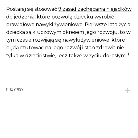
Postaraj się stosować
9
zasad zachęcania niejadków
do jedzenia
, które pozwolą dziecku wyrobić
prawidłowe nawyki żywieniowe. Pierwsze lata życia
dziecka są kluczowym okresem jego rozwoju, to w
tym czasie rozwijają się nawyki żywieniowe, które
będą rzutować na jego rozwój i stan zdrowia nie
11
tylko w dzieciństwie, lecz także w życiu dorosłym
.
PRZYPISY
1
Szajewska H., Horvath A., Żywienie i leczenie
żywieniowe dzieci i młodzieży, Medycyna
Praktyczna, Kraków 2017
↩︎
2
Mika M., Matuszczyk P., Kształtowanie
prawidłowych nawyków żywieniowych u