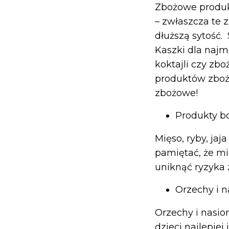
Zbożowe produk
– zwłaszcza te 
dłuższą sytość.
Kaszki dla naj
koktajli czy zb
produktów zboż
zbożowe!
Produkty bo
Mięso, ryby, jaj
pamiętać, że mi
uniknąć ryzyka 
Orzechy i n
Orzechy i nasio
dzieci najlepie