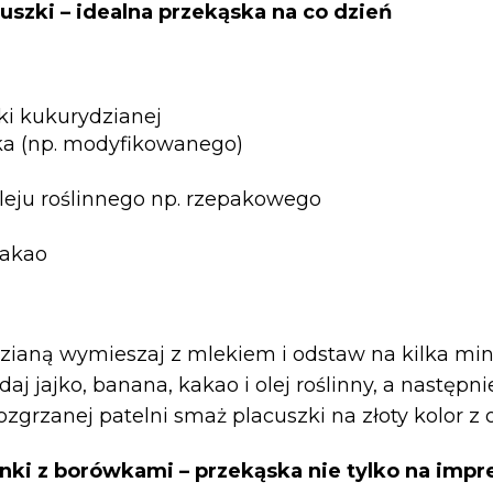
szki – idealna przekąska na co dzień
zki kukurydzianej
ka (np. modyfikowanego)
oleju roślinnego np. rzepakowego
kakao
ianą wymieszaj z mlekiem i odstaw na kilka min
aj jajko, banana, kakao i olej roślinny, a następn
zgrzanej patelni smaż placuszki na złoty kolor z 
ki z borówkami – przekąska nie tylko na impr