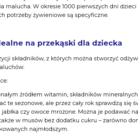
ia malucha. W okresie 1000 pierwszych dni dzieci
ich potrzeby żywieniowe są specyficzne.
dealne na przekąski dla dziecka
zycji składników, z których można stworzyć odżyw
maluchów:
ce:
nałym źródłem witamin, składników mineralnych i
ać te sezonowe, ale przez cały rok sprawdzą się ś
, jabłka czy owoce mrożone. Można je podawać n
a także w musów bez dodatku cukru – zarówno do
ykowanych najmłodszym.