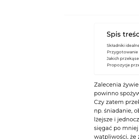
Spis treśc
Składniki idealn
Przygotowanie p
Jakich przekąse
Propozycje prze
Zalecenia żywien
powinno spożywać
Czy zatem przek
np. śniadanie, o
lżejsze i jednoc
sięgać po mniej
wątpliwości, że