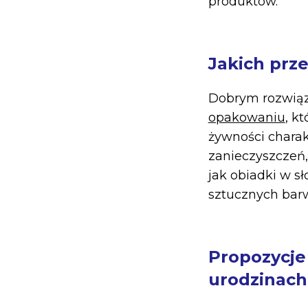
produktów.
Jakich prze
Dobrym rozwiąz
opakowaniu
, k
żywności charak
zanieczyszczeń,
jak obiadki w s
sztucznych bar
Propozycje 
urodzinach