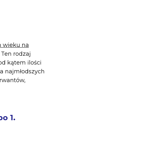
m wieku na
. Ten rodzaj
d kątem ilości
dla najmłodszych
erwantów,
o 1.