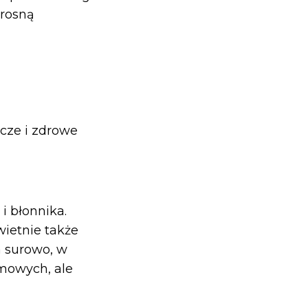
 rosną
cze i zdrowe
 błonnika.
wietnie także
a surowo, w
mowych, ale