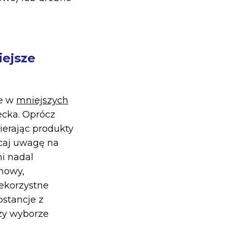
iejsze
e w
mniejszych
ecka. Oprócz
bierając produkty
acaj uwagę na
ni nadal
rmowy,
ekorzystne
stancje z
rzy wyborze