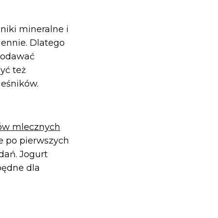
iki mineralne i
iennie. Dlatego
 podawać
yć też
leśników.
tów mlecznych
ie po pierwszych
dań. Jogurt
będne dla