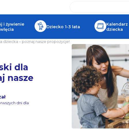
 i żywienie
Kalendarz
Dziecko 1-3 lata
wlęcia
dziecka
a dziecka – poznaj nasze propozycje!
ki dla
aj nasze
zał
erwszych dni dla