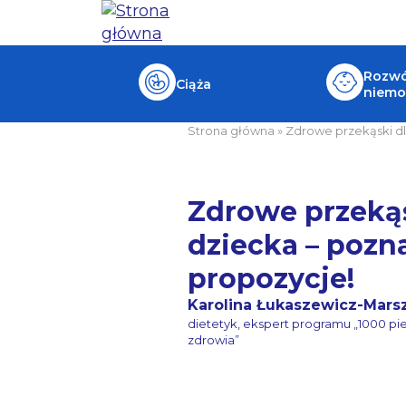
Rozwój
Ciąża
niemo
Strona główna
»
Zdrowe przekąski dl
Zdrowe przekąs
dziecka – pozn
propozycje!
Karolina Łukaszewicz-Mars
dietetyk, ekspert programu „1000 pi
zdrowia”