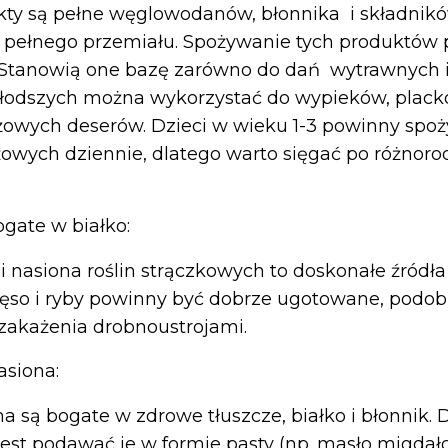
ty są pełne węglowodanów, błonnika i składnik
z pełnego przemiału. Spożywanie tych produktów
 Stanowią one bazę zarówno do dań wytrawnych i 
młodszych można wykorzystać do wypieków, plack
ożowych deserów. Dzieci w wieku 1-3 powinny spoż
owych dziennie, dlatego warto sięgać po różnoro
gate w białko:
a i nasiona roślin strączkowych to doskonałe źródła
ęso i ryby powinny być dobrze ugotowane, podobni
zakażenia drobnoustrojami.
asiona:
na są bogate w zdrowe tłuszcze, białko i błonnik.
j jest podawać je w formie pasty (np. masło migda