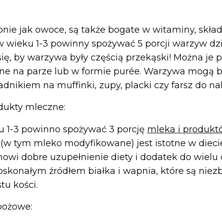
ie jak owoce, są także bogate w witaminy, składn
 w wieku 1-3 powinny spożywać 5 porcji warzyw dz
się, by warzywa były częścią przekąski! Można je
ne na parze lub w formie purée. Warzywa mogą b
dnikiem na muffinki, zupy, placki czy farsz do na
dukty mleczne:
u 1-3 powinno spożywać 3 porcję
mleka i produk
 (w tym mleko modyfikowane) jest istotne w diec
nowi dobre uzupełnienie diety i dodatek do wielu 
doskonałym źródłem białka i wapnia, które są niez
u kości.
bożowe: