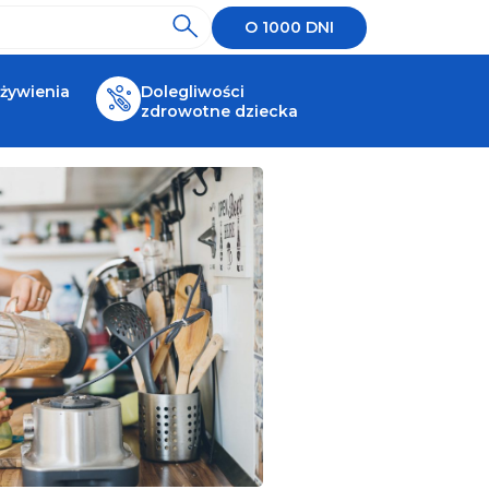
O 1000 DNI
 żywienia
Dolegliwości
zdrowotne dziecka