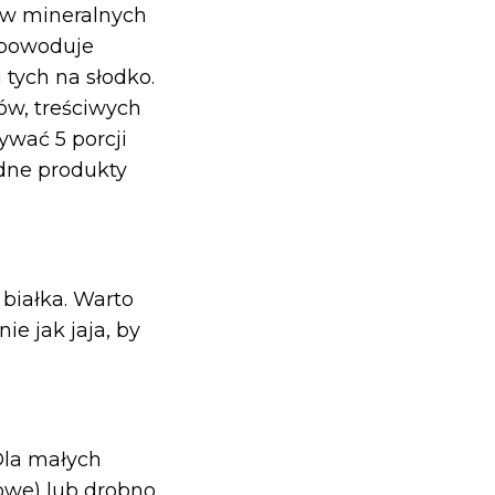
ów mineralnych
 powoduje
tych na słodko.
ów, treściwych
ywać 5 porcji
dne produkty
 białka. Warto
e jak jaja, by
 Dla małych
łowe) lub drobno