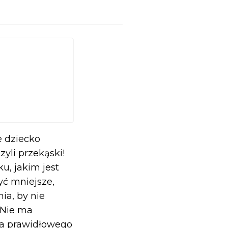
e dziecko
zyli przekąski!
u, jakim jest
ć mniejsze,
ia, by nie
 Nie ma
dla prawidłowego