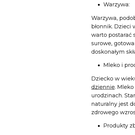
Warzywa:
Warzywa, podobn
błonnik. Dzieci
warto postarać 
surowe, gotowa
doskonałym skła
Mleko i pro
Dziecko w wiek
dziennie
. Mleko
urodzinach. Sta
naturalny jest 
zdrowego wzrost
Produkty z