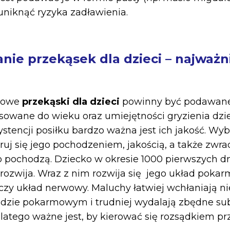
uniknąć ryzyka zadławienia.
nie przekąsek dla dzieci – najważn
drowe
przekąski dla dzieci
powinny być podawan
sowane do wieku oraz umiejętności gryzienia dzi
ystencji posiłku bardzo ważna jest ich jakość. Wy
ruj się jego pochodzeniem, jakością, a także zwr
go pochodzą. Dziecko w okresie 1000 pierwszych d
 rozwija. Wraz z nim rozwija się jego układ poka
zy układ nerwowy. Maluchy łatwiej wchłaniają ni
adzie pokarmowym i trudniej wydalają zbędne sub
latego ważne jest, by kierować się rozsądkiem p