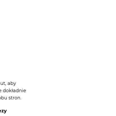
ut, aby
ie dokładnie
obu stron.
ezy