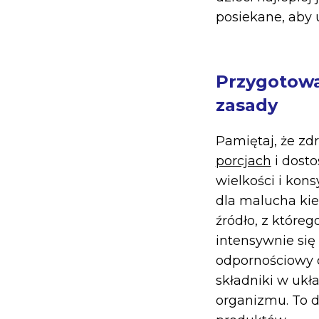
posiekane, aby 
Przygotowa
zasady
Pamiętaj, że z
porcjach
i dosto
wielkości i kons
dla malucha kie
źródło, z które
intensywnie się
odpornościowy c
składniki w ukł
organizmu. To d