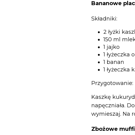
Bananowe placu
Składniki:
2 łyżki kas
150 ml mle
1 jajko
1 łyżeczka 
1 banan
1 łyżeczka 
Przygotowanie:
Kaszkę kukurydz
napęczniała. Dod
wymieszaj. Na ro
Zbożowe muffin