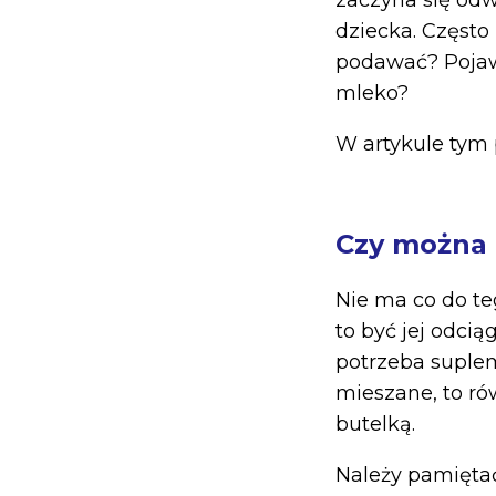
zaczyna się odw
dziecka. Często 
podawać? Pojawi
mleko?
W artykule tym 
Czy można 
Nie ma co do te
to być jej odcią
potrzeba suple
mieszane, to ró
butelką.
Należy pamiętać,