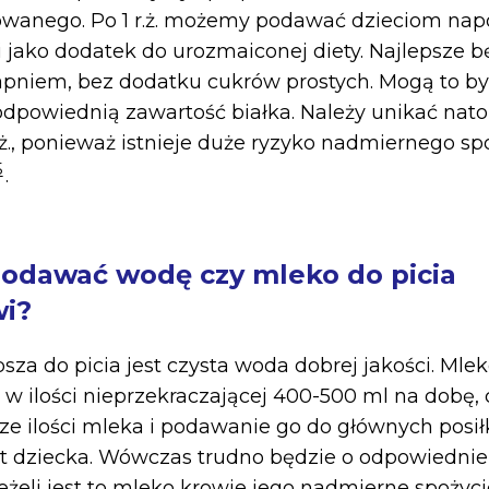
wanego. Po 1 r.ż. możemy podawać dzieciom napo
ci jako dodatek do urozmaiconej diety. Najlepsze b
niem, bez dodatku cukrów prostych. Mogą to by
dpowiednią zawartość białka. Należy unikać nat
.ż., ponieważ istnieje duże ryzyko nadmiernego sp
5
.
 podawać wodę czy mleko do picia
i?
psza do picia jest czysta woda dobrej jakości. Mlek
st w ilości nieprzekraczającej 400-500 ml na dobę, 
ze ilości mleka i podawanie go do głównych pos
 dziecka. Wówczas trudno będzie o odpowiednie
 jeżeli jest to mleko krowie jego nadmierne spoży