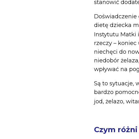
stanowić dodate
Doświadczenie g
dietę dziecka m
Instytutu Matki 
rzeczy – koniec
niechęci do no
niedobór żelaza
wpływać na pog
Są to sytuacje,
bardzo pomocne
jod, żelazo, wi
Czym różni