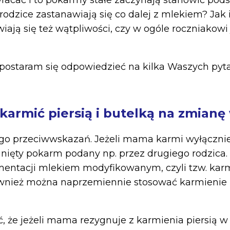
racać i to pokarmy stałe zaczynają stanowić po
rodzice zastanawiają się co dalej z mlekiem? Jak 
ają się też wątpliwości, czy w ogóle roczniakowi
postaram się odpowiedzieć na kilka Waszych pyta
karmić piersią i butelką na zmianę
go przeciwwskazań. Jeżeli mama karmi wyłącznie
gnięty pokarm podany np. przez drugiego rodzica. J
mentacji mlekiem modyfikowanym, czyli tzw. kar
wnież można naprzemiennie stosować karmienie p
 że jeżeli mama rezygnuje z karmienia piersią w n