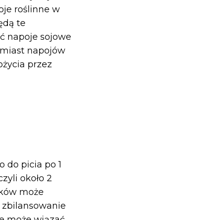
je roślinne w
ędą te
ć napoje sojowe
omiast napojów
ożycia przez
o do picia po 1
czyli około 2
iłków może
 zbilansowanie
cie może wiązać