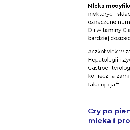
Mleka modyfi
niektórych skł
oznaczone numer
D i witaminy C 
bardziej dostos
Aczkolwiek w za
Hepatologii i Ż
Gastroenterology
konieczna zamia
4
taka opcja
.
Czy po pie
mleka i pr