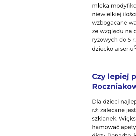
mleka modyfiko
niewielkiej iloś
wzbogacane wap
ze względu na o
ryżowych do 5 r
dziecko arsenu
Czy lepiej
Roczniakow
Dla dzieci najle
r.ż. zalecane je
szklanek. Więks
hamować apetyt
diety. Ponadto,