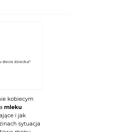
diecie dziecka?
mie kobiecym
na
mleku
jące i jak
zinach sytuacja