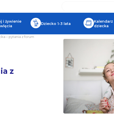
 i żywienie
Kalendarz
Dziecko 1-3 lata
wlęcia
dziecka
cka – pytania z forum
ia z