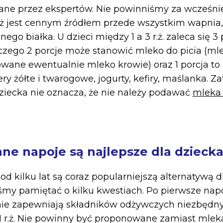
ecane przez ekspertów. Nie powinniśmy za wcześni
ż jest cennym źródłem przede wszystkim wapnia,
ego białka. U dzieci między 1 a 3 r.ż. zaleca się 
 czego 2 porcje może stanowić mleko do picia (m
ane ewentualnie mleko krowie) oraz 1 porcja to
ry żółte i twarogowe, jogurty, kefiry, maślanka. 
. dziecka nie oznacza, że nie należy podawać
mleka 
nne napoje są najlepsze dla dzieck
od kilku lat są coraz popularniejszą alternatywą d
my pamiętać o kilku kwestiach. Po pierwsze napo
ie zapewniają składników odżywczych niezbędny
1 r.ż. Nie powinny być proponowane zamiast mle