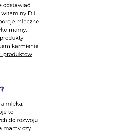
e odstawiać
 witaminy D i
3 porcje mleczne
leko mamy,
 produkty
Zatem karmienie
i produktów
a?
la mleka,
je to
ch do rozwoju
ka mamy czy