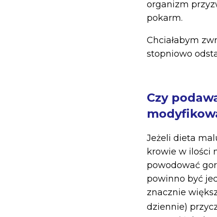
organizm przyzw
pokarm.
Chciałabym zwró
stopniowo odsta
Czy podawa
modyfikowa
Jeżeli dieta m
krowie w ilości
powodować gorsz
powinno być je
znacznie większ
dziennie) przyc