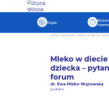
Rozwój
Ciąża
niemo
Strona główna
»
Mleko w diecie dzie
Mleko w diecie
dziecka – pytan
forum
dr. Ewa Miśko-Wąsowska
pediatra