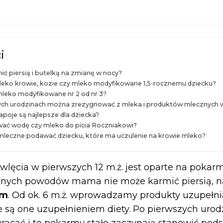
i
ć piersią i butelką na zmianę w nocy?
eko krowie, kozie czy mleko modyfikowane 1,5-rocznemu dziecku?
mleko modyfikowane nr 2 od nr 3?
ych urodzinach można zrezygnować z mleka i produktów mlecznych w 
apoje są najlepsze dla dziecka?
wać wodę czy mleko do picia Roczniakowi?
mleczne podawać dziecku, które ma uczulenie na krowie mleko?
lęcia w pierwszych 12 m.ż. jest oparte na pokar
różnych powodów mama nie może karmić piersią, 
ym
. Od ok. 6 m.ż. wprowadzamy produkty uzupełnia
są one uzupełnieniem diety. Po pierwszych urod