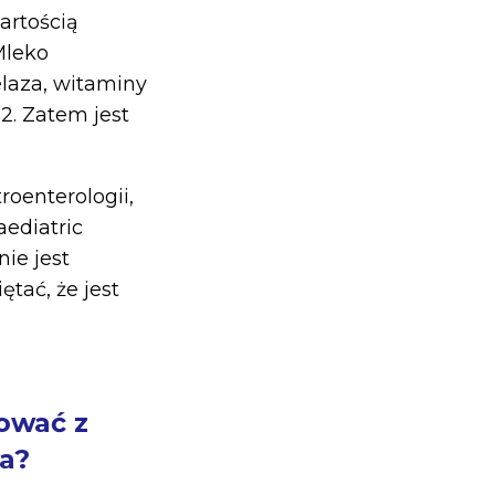
artością
Mleko
elaza, witaminy
2. Zatem jest
oenterologii,
aediatric
nie jest
tać, że jest
ować z
a?