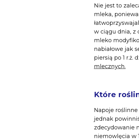
Nie jest to zal
mleka, poniewa
łatwoprzyswajaln
w ciągu dnia, z
mleko modyfikow
nabiałowe jak se
piersią po 1 r.ż
mlecznych.
Które rośli
Napoje roślinne 
jednak powinniś
zdecydowanie n
niemowlęcia w 