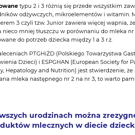
kowane
typu 2 i 3 różnią się przede wszystkim zaw
adników odżywczych, mikroelementów i witamin. 
em 3 czyli tzw. Junior zawiera więcej wapnia, ż
a nieco mniej tłuszczu w porównaniu do mleka nr 
owane do potrzeb dziecka między 1 a 3 r.ż.
leceniach PTGHiŻD (Polskiego Towarzystwa Gastr
ywienia Dzieci) i ESPGHAN (European Society for P
, Hepatology and Nutrition) jest stwierdzenie, że 
na mleka następnego nr 2 na nr 3, to warto pamię
rwszych urodzinach można zrezygn
oduktów mlecznych w diecie dzieck