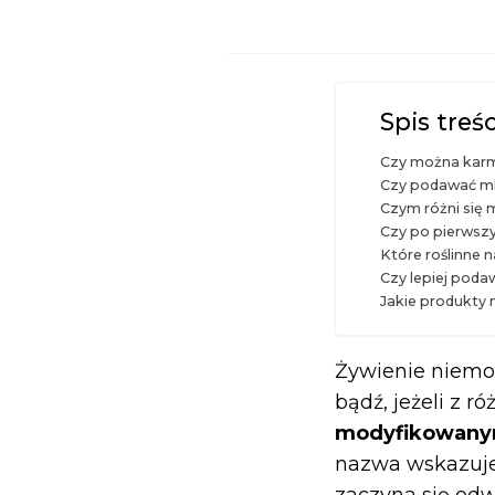
Spis treśc
Czy można karmi
Czy podawać ml
Czym różni się 
Czy po pierwsz
Które roślinne n
Czy lepiej poda
Jakie produkty 
Żywienie niemow
bądź, jeżeli z 
modyfikowan
nazwa wskazuje 