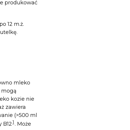
rze produkować
o 12 m.ż.
utelkę.
równo mleko
ci mogą
eko kozie nie
ż zawiera
wanie (>500 ml
1
y B12
. Może