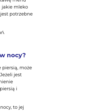
dstawę menu
i jakie mleko
 jest potrzebne
ń.
 w nocy?
 piersią, może
eżeli jest
mienie
iersią i
ocy, to jej