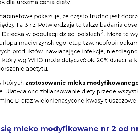
k dla urozmaicenia diety.
abinetowe pokazuje, że często trudno jest dobr
iędzy 1 a 3 r.ż. Potwierdzają to także badania obs
2
i Dziecka w populacji dzieci polskich
. Może to w
 urlopu macierzyńskiego, etap tzw. neofobii pokar
wych produktów, nawracające infekcje, niezdiag
, który wg WHO może dotyczyć ok. 20% dzieci, a 
orszenie apetytu.
 w których
zastosowanie mleka modyfikowaneg
. Ułatwia ono zbilansowanie diety przede wszys
taminę D oraz wielonienasycone kwasy tłuszczowe
 się mleko modyfikowane nr 2 od nr