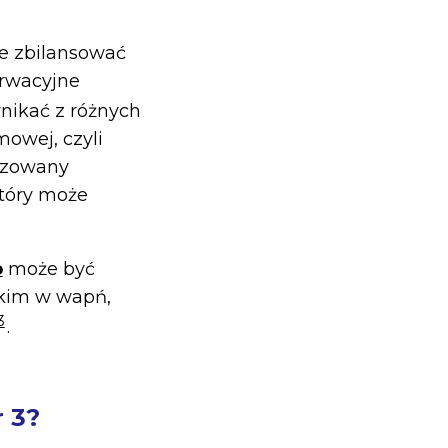
ze zbilansować
erwacyjne
ynikać z różnych
mowej, czyli
nozowany
który może
o
może być
tkim w wapń,
3
.
 3?