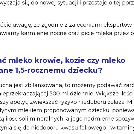
yczaja się do nowej sytuacji i przestaje o tej po
cić uwagę, że zgodnie z zaleceniami ekspertów p
wiamy karmienie nocne oraz picie mleka przez b
ć mleko krowie, kozie czy mleko
ne 1,5-rocznemu dziecku?
alucha jest zbilansowana, to możemy podawać za
 nieprzekraczającej 500 ml dziennie. Większe iloś
y apetyt, zwiększać ryzyko niedoboru żelaza. Ml
dynym mlekiem proponowanym dziecku, poniewa
ą ilość soli mineralnych, a jego nadmierne spoży
zynia się do niedoboru kwasu foliowego i witamin