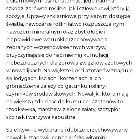
pokarmowym roślin, natomiast jego nadmiar
szkodzi zarówno roślinie, jak i człowiekowi, który ją
spożyje. Uprawy szklarniowe przy słabym dostępie
światła, nawożenie roślin łatwo rozpuszczalnym
nawozem mineralnym oraz zbyt długie i
nieprawidłowe warunki przechowywania
zebranych wczesnowiosennych warzyw,
przyczyniają się do nadmiernej kumulacji
niebezpiecznych dla zdrowia związków azotowych
w nowalijkach. Największe ilości azotanów znajduje
się łodygach, liściach i korzeniach, a ich
gromadzenie zależy od gatunku rośliny i
czynników środowiskowych. Nowalijki, które mają
największą zdolność do kumulacji azotanów to
rzodkiewka, marchew, zielone sałaty, szczypior,
szpinak i warzywa kapustne.
Selektywnie wybierane i dobrze przechowywane
nowalijki stanowią cenne źródło witamin i