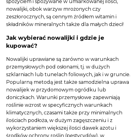
spożyciem i spożywane w umiarkowanej ilości,
nowalijki, obok warzyw mrożonych czy
zeszłorocznych, są cennym źródłem witamin i
składników mineralnych także dla małych dzieci!
Jak wybierać nowalijki i gdzie je
kupować?
Nowalijki uprawiane są zarówno w warunkach
przemysłowych pod osłonami, tj. w dużych
szklarniach lub tunelach foliowych, jak i w gruncie.
Popularną metodą jest także samodzielna uprawa
nowalijek w przydomowym ogródku lub
doniczkach. Warunki przemysłowe zapewniają
roślinie wzrost w specyficznych warunkach
klimatycznych, czasami także przy minimalnych
ilościach podłoża, w dużym zagęszczeniu i z
wykorzystaniem większej ilości dawek azotu i
środków ochrony roślin (pestycydów), w