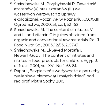
Śmiechowska M., Przybyłowski P. Zawartość
azotanów (V) oraz azotanów (III) we
wczesnych warzywach z uprawy
ekologicznej. Roczn. AR w Poznaniu, CCCXXIII
Ogrodnictwo, 2000, 31, cz. 1, 521-52
Śmiechowska M. The content of nitrates V
and III and vitamin C in juices obtained from
organic and conventional raw materials. Pol. J.
Food Nutr. Sci., 2003, 12/53, 2, 57-61.
Śmiechowska M., El-Sayed Mostafa U.,
Newerli-Guz J. The content of nitrates and
nitrites in food products for children. Egyp. J.
of Nutr., 2001, Vol. XVI, No. 1, 63-81.
Raport „Bezpieczeństwo żywności a potrzeby
żywieniowe niemowląt i małych dzieci” pod
red prof. Piotra Sochy, 2015