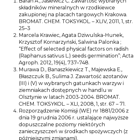
Baran A., Jasiewicz C. Zawartość wybranych
składników mineralnych w rzodkiewce
zakupionej na placach targowych Krakowa.
BROMAT. CHEM. TOKSYKOL. – XLIV, 2011, 1, str.
25–3
Marcela Krawiec, Agata Dziwulska-Hunek,
Krzysztof Kornarzyński, Salwina Palonka ;
“Effect of selected physical factors on radish
(Raphanus sativus L.) seeds germination”; Acta
Agroph. 2012, 19(4), 737–748.
Murawa D., Banaszkiewicz T., Majewska E.,
Błaszczuk B., Sulima J. Zawartość azotanów
(III) i (V) w wybranych gatunkach warzyw i
ziemniakach dostępnych w handlu w
Olsztynie w latach 2003-2004. BROMAT.
CHEM. TOKSYKOL. – XLI, 2008, 1, str. 67 – 71.
Rozporządzenie Komisji (WE) nr 1881/2006 z
dnia 19 grudnia 2006 r. ustalające najwyższe
dopuszczalne poziomy niektórych
zanieczyszczeń w środkach spożywczych (z
późniejszymi zmianami).