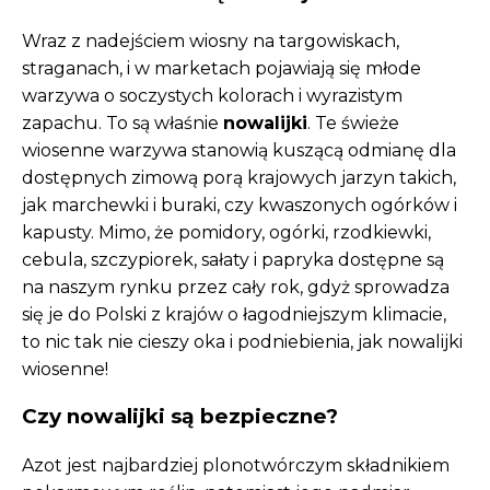
Wraz z nadejściem wiosny na targowiskach,
straganach, i w marketach pojawiają się młode
warzywa o soczystych kolorach i wyrazistym
zapachu. To są właśnie
nowalijki
. Te świeże
wiosenne warzywa stanowią kuszącą odmianę dla
dostępnych zimową porą krajowych jarzyn takich,
jak marchewki i buraki, czy kwaszonych ogórków i
kapusty. Mimo, że pomidory, ogórki, rzodkiewki,
cebula, szczypiorek, sałaty i papryka dostępne są
na naszym rynku przez cały rok, gdyż sprowadza
się je do Polski z krajów o łagodniejszym klimacie,
to nic tak nie cieszy oka i podniebienia, jak nowalijki
wiosenne!
Czy nowalijki są bezpieczne?
Azot jest najbardziej plonotwórczym składnikiem