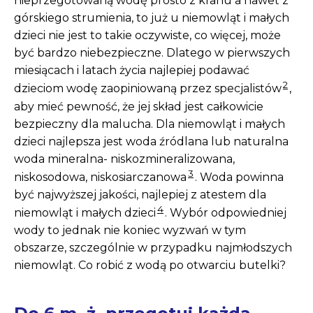
nieprzegotowaną wodę prosto z kranu a nawet z
górskiego strumienia, to już u niemowląt i małych
dzieci nie jest to takie oczywiste, co więcej, może
być bardzo niebezpieczne. Dlatego w pierwszych
miesiącach i latach życia najlepiej podawać
2
dzieciom wodę zaopiniowaną przez specjalistów
,
aby mieć pewność, że jej skład jest całkowicie
bezpieczny dla malucha. Dla niemowląt i małych
dzieci najlepsza jest woda źródlana lub naturalna
woda mineralna- niskozmineralizowana,
3
niskosodowa, niskosiarczanowa
. Woda powinna
być najwyższej jakości, najlepiej z atestem dla
4
niemowląt i małych dzieci
. Wybór odpowiedniej
wody to jednak nie koniec wyzwań w tym
obszarze, szczególnie w przypadku najmłodszych
niemowląt. Co robić z wodą po otwarciu butelki?