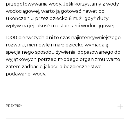
przegotowywania wody. Jeśli korzystamy z wody
wodociągowej, warto ją gotować nawet po
ukończeniu przez dziecko 6 m. ż., gdyż duży
wpływ na jej jakość ma stan sieci wodociągowej.
1000 pierwszych dni to czas najintensywniejszego
rozwoju, niemowlę i małe dziecko wymagają
specjalnego sposobu żywienia, dopasowanego do
wyjątkowych potrzeb młodego organizmu warto
zatem zadbać o jakość o bezpieczeństwo
podawanej wody.
PRZYPISY
1
Socha P. i wsp., Raport Bezpieczeństwo żywności a
potrzeby żywieniowe niemowląt i małych dzieci,