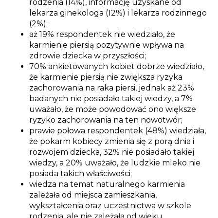
rodzenia (14%), informację uzyskane od
lekarza ginekologa (12%) i lekarza rodzinnego
(2%);
aż 19% respondentek nie wiedziało, że
karmienie piersią pozytywnie wpływa na
zdrowie dziecka w przyszłości;
70% ankietowanych kobiet dobrze wiedziało,
że karmienie piersią nie zwiększa ryzyka
zachorowania na raka piersi, jednak aż 23%
badanych nie posiadało takiej wiedzy, a 7%
uważało, że może powodować ono większe
ryzyko zachorowania na ten nowotwór;
prawie połowa respondentek (48%) wiedziała,
że pokarm kobiecy zmienia się z porą dnia i
rozwojem dziecka, 32% nie posiadało takiej
wiedzy, a 20% uważało, że ludzkie mleko nie
posiada takich właściwości;
wiedza na temat naturalnego karmienia
zależała od miejsca zamieszkania,
wykształcenia oraz uczestnictwa w szkole
rodzenia, ale nie zależała od wieku.