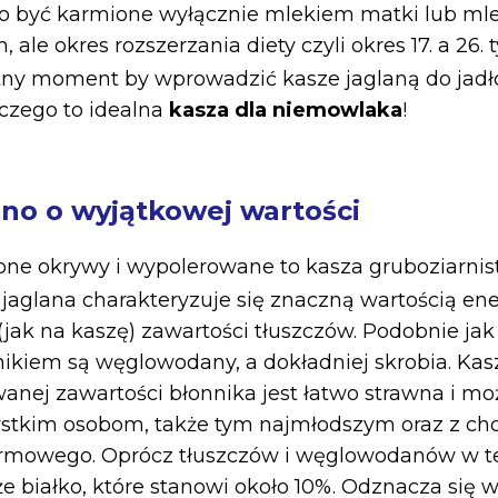
o być karmione wyłącznie mlekiem matki lub ml
le okres rozszerzania diety czyli okres 17. a 26.
tny moment by wprowadzić kasze jaglaną do jadł
czego to idealna
kasza dla niemowlaka
!
rno o wyjątkowej wartości
ne okrywy i wypolerowane to kasza gruboziarnist
 jaglana charakteryzuje się znaczną wartością en
(jak na kaszę) zawartości tłuszczów. Podobnie jak
kiem są węglowodany, a dokładniej skrobia. Kas
anej zawartości błonnika jest łatwo strawna i mo
tkim osobom, także tym najmłodszym oraz z ch
mowego. Oprócz tłuszczów i węglowodanów w te
e białko, które stanowi około 10%. Odznacza się 