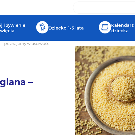
 i żywienie
Kalendarz
Dziecko 1-3 lata
wlęcia
dziecka
na – poznajemy właściwości
aglana –