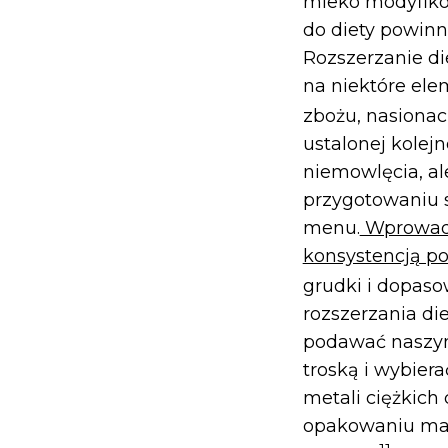
mleko modyfiko
do diety powinn
Rozszerzanie di
na niektóre ele
zbożu, nasionac
ustalonej kolej
niemowlęcia, al
przygotowaniu s
menu.
Wprowadza
konsystencją po
grudki i dopaso
rozszerzania di
podawać naszym
troską i wybier
metali ciężkich
opakowaniu mają