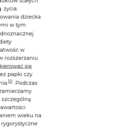
uktów stałych
 życia.
bowania dziecka
nymi w tym
jednoznacznej
diety
łatwość w
w rozszerzaniu
kierować się
zez papki czy
10
nia
. Podczas
e zamierzamy
 szczególną
zawartości
waniem wieku na
 rygorystyczne