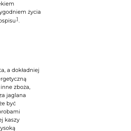
ekiem
 tygodniem życia
1
ospisu
.
a, a dokładniej
ergetyczną
 inne zboża,
za jaglana
że być
orobami
j kaszy
wysoką