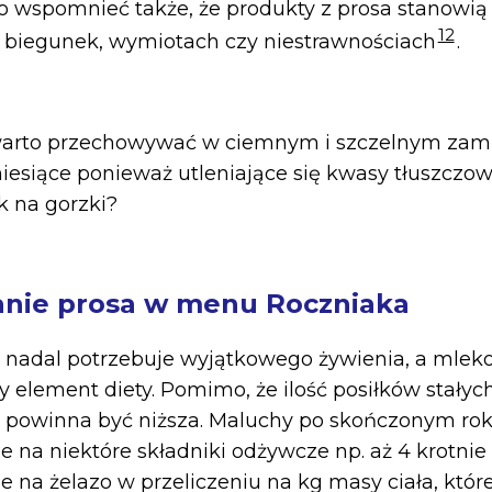
to wspomnieć także, że produkty z prosa stanowią
12
 biegunek, wymiotach czy niestrawnościach
.
warto przechowywać w ciemnym i szczelnym zamk
 miesiące ponieważ utleniające się kwasy tłuszcz
k na gorzki?
nie prosa w menu Roczniaka
 nadal potrzebuje wyjątkowego żywienia, a mlek
 element diety. Pomimo, że ilość posiłków stałych
ie powinna być niższa. Maluchy po skończonym ro
 na niektóre składniki odżywcze np. aż 4 krotnie
 na żelazo w przeliczeniu na kg masy ciała, któr