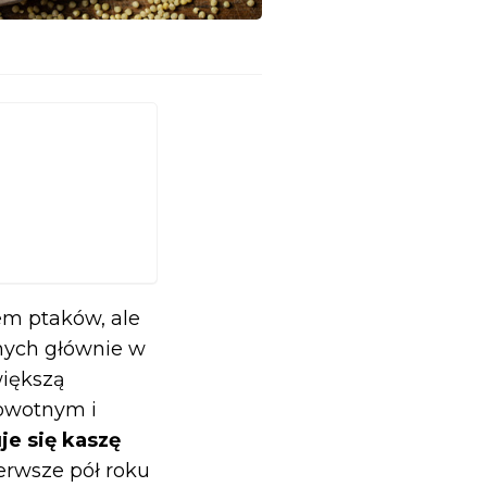
em ptaków, ale
anych głównie w
większą
owotnym i
je się kaszę
erwsze pół roku