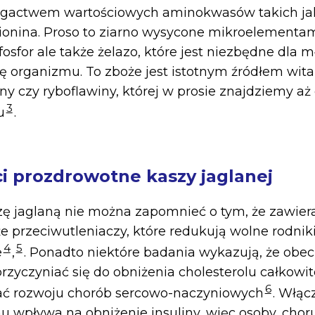
bogactwem wartościowych aminokwasów takich jak
ionina. Proso to ziarno wysycone mikroelementam
osfor ale także żelazo, które jest niezbędne dla 
ię organizmu. To zboże jest istotnym źródłem wita
ny czy ryboflawiny, której w prosie znajdziemy aż
3
u
.
i prozdrowotne kaszy jaglanej
ę jaglaną nie można zapomnieć o tym, że zawie
kże przeciwutleniaczy, które redukują wolne rodniki 
4
5
e
,
. Ponadto niektóre badania wykazują, że obec
rzyczyniać się do obniżenia cholesterolu całkowit
6
ać rozwoju chorób sercowo-naczyniowych
. Włąc
u wpływa na obniżenie insuliny, więc osoby, chor