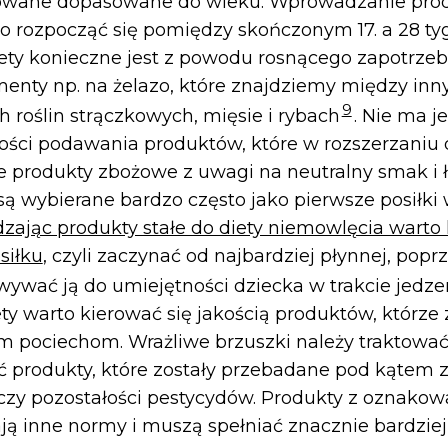
wane dopasowane do wieku. Wprowadzanie prod
o rozpocząć się pomiędzy skończonym 17. a 28 tyg.
ety konieczne jest z powodu rosnącego zapotrze
menty np. na żelazo, które znajdziemy między in
9
h roślin strączkowych, mięsie i rybach
. Nie ma 
ności podawania produktów, które w rozszerzaniu 
e produkty zbożowe z uwagi na neutralny smak i 
ą wybierane bardzo często jako pierwsze posiłki 
jąc produkty stałe do diety niemowlęcia warto 
siłku
, czyli zaczynać od najbardziej płynnej, popr
wywać ją do umiejętności dziecka w trakcie jedze
ety warto kierować się jakością produktów, którz
 pociechom. Wrażliwe brzuszki należy traktować
ać produkty, które zostały przebadane pod kątem 
 czy pozostałości pestycydów. Produkty z oznako
 inne normy i muszą spełniać znacznie bardziej