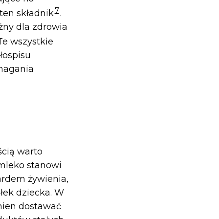
7
ten składnik
.
żny dla zdrowia
 Te wszystkie
łospisu
magania
cią warto
mleko stanowi
ardem żywienia,
łek dziecka. W
inien dostawać