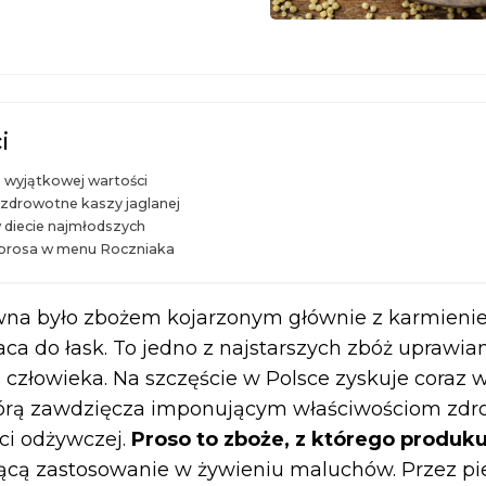
i
o wyjątkowej wartości
zdrowotne kaszy jaglanej
 diecie najmłodszych
prosa w menu Roczniaka
wna było zbożem kojarzonym głównie z karmieni
aca do łask. To jedno z najstarszych zbóż uprawi
ez człowieka. Na szczęście w Polsce zyskuje coraz 
tórą zawdzięcza imponującym właściwościom zdr
ci odżywczej.
Proso to zboże, z którego produku
ącą zastosowanie w żywieniu maluchów. Przez pi