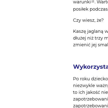
11
warunki
. War
posiłek podczas
Czy wiesz, że?
Kaszę jaglaną 
dłużej niż trzy
zmienić jej sma
Wykorzysta
Po roku dziecko
niezwykle ważny
to ich jakość n
zapotrzebowanie
zapotrzebowanie