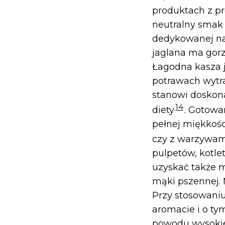
produktach z pr
neutralny smak
dedykowanej na
jaglana ma gorz
Łagodna kasza 
potrawach wytr
stanowi doskona
14
diety
. Gotowa
pełnej miękkośc
czy z warzywam
pulpetów, kotle
uzyskać także m
mąki pszennej. M
Przy stosowaniu
aromacie i o ty
powodu wysokiej