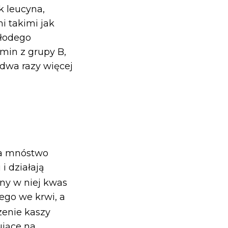
 leucyna,
i takimi jak
młodego
min z grupy B,
 dwa razy więcej
ra mnóstwo
i działają
ny w niej kwas
ego we krwi, a
zenie kaszy
ujące na