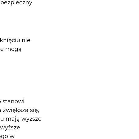
 bezpieczny
nięciu nie
owe mogą
o stanowi
 zwiększa się,
ku mają wyższe
 wyższe
ego w