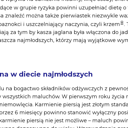
dące w grupie ryzyka powinni uzupełniać dietę o 
a znaleźć można także pierwiastek niezwykle wa
8
paznokci i uszczelniający naczynia, czyli krzem
.
ają za tym by kasza jaglana była włączona do jad
łaszcza najmłodszych, którzy mają wyjątkowe wy
ana w diecie najmłodszych
du na bogactwo składników odżywczych z pewnoś
ty wszystkich maluchów. W pierwszym roku życia 
niemowlęcia. Karmienie piersią jest złotym stand
rzez 6 miesięcy powinno stanowić wyłączny posi
armienie piersią nie jest możliwe – maluch pow