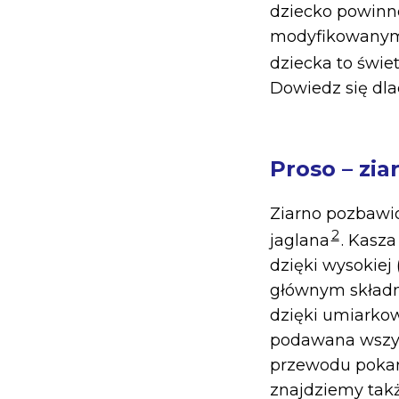
dziecko powinn
modyfikowanym, a
dziecka to świe
Dowiedz się dla
Proso – zia
Ziarno pozbawio
2
jaglana
. Kasza
dzięki wysokiej 
głównym składni
dzięki umiarkow
podawana wszys
przewodu pokar
znajdziemy takż