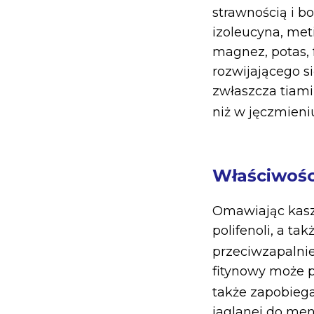
strawnością i 
izoleucyna, met
magnez, potas, f
rozwijającego s
zwłaszcza tiami
niż w jęczmieni
Właściwośc
Omawiając kasz
polifenoli, a ta
przeciwzapalni
fitynowy może p
także zapobieg
jaglanej do men