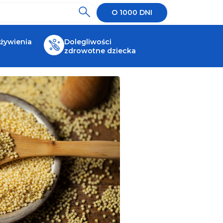
O 1000 DNI
 żywienia
Dolegliwości
zdrowotne dziecka