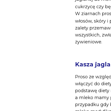
cukrzycę czy bę
W ziarnach pros
włosów, skóry i 
zalety przemawi
wszystkich, zw
żywieniowe.
Kasza jagl
Proso ze wzglę
włączyć do die
podstawę diety 
a mleko mamy p
przypadku gdy k