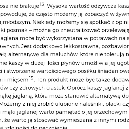
13
osa nie brakuje
. Wysoka wartość odżywcza kaszy
 powoduje, że często możemy ją zobaczyć w żywn
jmłodszym. Niekiedy możemy się spotkać z opini
ki posmak – można go zneutralizować przelewają
jaglana może być wykorzystana w potrawach na s
awnych. Jest dodatkowo lekkostrawna, pozbawion
łą alternatywę dla maluchów, które nie tolerują 
nie kaszy w dużej ilości płynów umożliwia jej ug
i i stworzenie wartościowego posiłku śniadanio
15
i i mięsem
. Ten produkt może być także dodaw
tów czy zdrowych ciastek. Oprócz kaszy jaglanej
ąkę jaglaną, która może stanowić alternatywę do
ożemy z niej zrobić ulubione naleśniki, placki cz
 mąki jaglanej warto pamiętać o jej orzechowym
m, że warto ją stosować wymieszaną z innymi rod
 zdolności do pęcznienia.