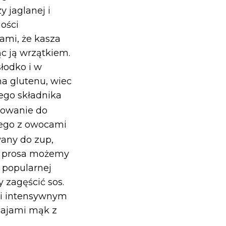
 jaglanej i
ości
ami, że kasza
c ją wrzątkiem.
łodko i w
a glutenu, wiec
tego składnika
otowanie do
wego z owocami
any do zup,
 z prosa możemy
 popularnej
y zagęścić sos.
 i intensywnym
zajami mąk z