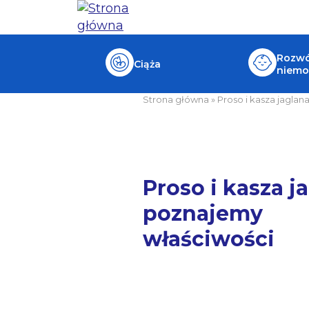
Rozwój
Ciąża
niemo
Strona główna
»
Proso i kasza jagla
Proso i kasza j
poznajemy
właściwości