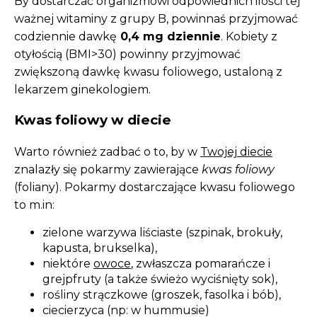
By dostarczać organizmowi odpowiednich ilości tej
ważnej witaminy z grupy B, powinnaś przyjmować
codziennie dawkę
0,4 mg dziennie
. Kobiety z
otyłością (BMI>30) powinny przyjmować
zwiększoną dawkę kwasu foliowego, ustaloną z
lekarzem ginekologiem.
Kwas foliowy w diecie
Warto również zadbać o to, by w
Twojej diecie
znalazły się pokarmy zawierające
kwas foliowy
(foliany). Pokarmy dostarczające kwasu foliowego
to m.in:
zielone warzywa liściaste (szpinak, brokuły,
kapusta, brukselka),
niektóre
owoce
, zwłaszcza pomarańcze i
grejpfruty (a także świeżo wyciśnięty sok),
rośliny strączkowe (groszek, fasolka i bób),
ciecierzyca (np: w hummusie)