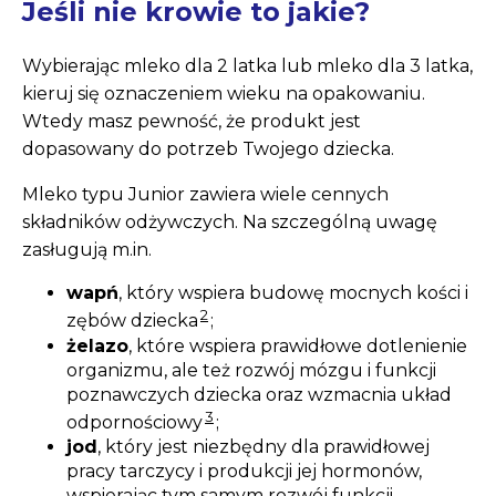
Jeśli nie krowie to jakie?
Wybierając mleko dla 2 latka lub mleko dla 3 latka,
kieruj się oznaczeniem wieku na opakowaniu.
Wtedy masz pewność, że produkt jest
dopasowany do potrzeb Twojego dziecka.
Mleko typu Junior zawiera wiele cennych
składników odżywczych. Na szczególną uwagę
zasługują m.in.
wapń
, który wspiera budowę mocnych kości i
2
zębów dziecka
;
żelazo
, które wspiera prawidłowe dotlenienie
organizmu, ale też rozwój mózgu i funkcji
poznawczych dziecka oraz wzmacnia układ
3
odpornościowy
;
jod
, który jest niezbędny dla prawidłowej
pracy tarczycy i produkcji jej hormonów,
wspierając tym samym rozwój funkcji