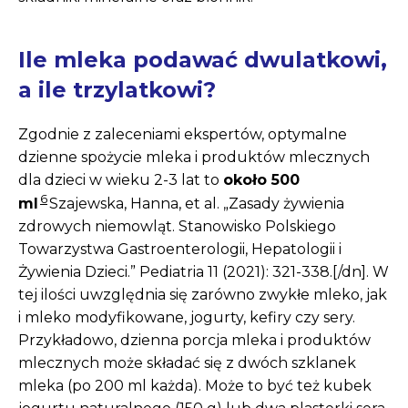
Ile mleka podawać dwulatkowi,
a ile trzylatkowi?
Zgodnie z zaleceniami ekspertów, optymalne
dzienne spożycie mleka i produktów mlecznych
dla dzieci w wieku 2-3 lat to
około 500
6
ml
Szajewska, Hanna, et al. „Zasady żywienia
zdrowych niemowląt. Stanowisko Polskiego
Towarzystwa Gastroenterologii, Hepatologii i
Żywienia Dzieci.” Pediatria 11 (2021): 321-338.[/dn]. W
tej ilości uwzględnia się zarówno zwykłe mleko, jak
i mleko modyfikowane, jogurty, kefiry czy sery.
Przykładowo, dzienna porcja mleka i produktów
mlecznych może składać się z dwóch szklanek
mleka (po 200 ml każda). Może to być też kubek