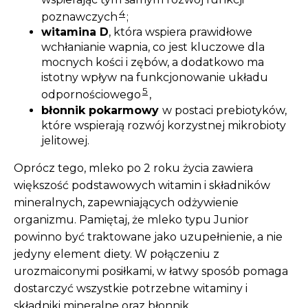
4
poznawczych
;
witamina D
, która wspiera prawidłowe
wchłanianie wapnia, co jest kluczowe dla
mocnych kości i zębów, a dodatkowo ma
istotny wpływ na funkcjonowanie układu
5
odpornościowego
,
błonnik pokarmowy
w postaci prebiotyków,
które wspierają rozwój korzystnej mikrobioty
jelitowej.
Oprócz tego, mleko po 2 roku życia zawiera
większość podstawowych witamin i składników
mineralnych, zapewniających odżywienie
organizmu. Pamiętaj, że mleko typu Junior
powinno być traktowane jako uzupełnienie, a nie
jedyny element diety. W połączeniu z
urozmaiconymi posiłkami, w łatwy sposób pomaga
dostarczyć wszystkie potrzebne witaminy i
składniki mineralne oraz błonnik.