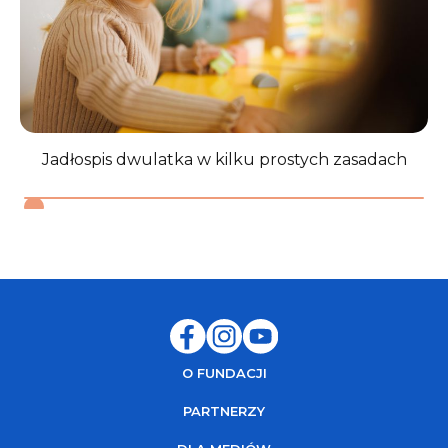
PZH–Państwowy Instytut Badawczy, 2024.
↩︎
6
↩︎
Jadłospis dwulatka w kilku prostych zasadach
J
O FUNDACJI
PARTNERZY