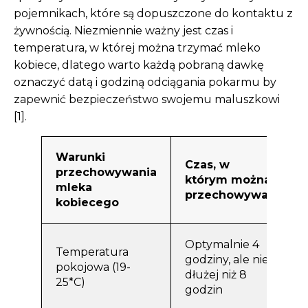
pojemnikach, które są dopuszczone do kontaktu z
żywnością. Niezmiennie ważny jest czas i
temperatura, w której można trzymać mleko
kobiece, dlatego warto każdą pobraną dawkę
oznaczyć datą i godziną odciągania pokarmu by
zapewnić bezpieczeństwo swojemu maluszkowi
[1].
Warunki
Czas, w
przechowywania
którym można
mleka
przechowywać
kobiecego
Optymalnie 4
Temperatura
godziny, ale nie
pokojowa (19-
dłużej niż 8
25*C)
godzin