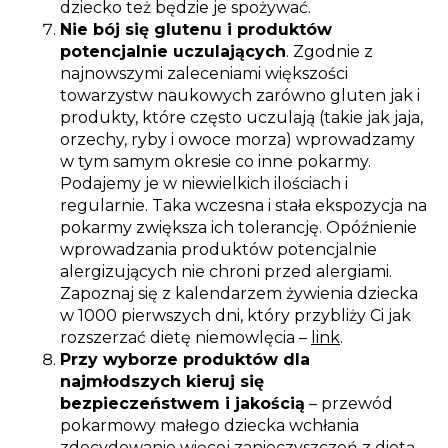
dziecko też będzie je spożywać.
Nie bój się glutenu i produktów
potencjalnie uczulających
. Zgodnie z
najnowszymi zaleceniami większości
towarzystw naukowych zarówno gluten jak i
produkty, które często uczulają (takie jak jaja,
orzechy, ryby i owoce morza) wprowadzamy
w tym samym okresie co inne pokarmy.
Podajemy je w niewielkich ilościach i
regularnie. Taka wczesna i stała ekspozycja na
pokarmy zwiększa ich tolerancję. Opóźnienie
wprowadzania produktów potencjalnie
alergizujących nie chroni przed alergiami.
Zapoznaj się z kalendarzem żywienia dziecka
w 1000 pierwszych dni, który przybliży Ci jak
rozszerzać dietę niemowlęcia –
link
.
Przy wyborze produktów dla
najmłodszych kieruj się
bezpieczeństwem i jakością
– przewód
pokarmowy małego dziecka wchłania
zdecydowanie więcej zanieczyszczeń z dietą.