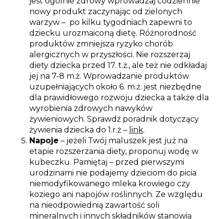
jest ogólnie zdrowy wprowadzaj codziennie
nowy produkt zaczynając od zielonych
warzyw – po kilku tygodniach zapewni to
dziecku urozmaiconą dietę. Różnorodność
produktów zmniejsza ryzyko chorób
alergicznych w przyszłości. Nie rozszerzaj
diety dziecka przed 17. t.ż., ale też nie odkładaj
jej na 7-8 m.ż. Wprowadzanie produktów
uzupełniających około 6. m.ż. jest niezbędne
dla prawidłowego rozwoju dziecka a także dla
wyrobienia zdrowych nawyków
żywieniowych. Sprawdź poradnik dotyczący
żywienia dziecka do 1.r.ż –
link
.
Napoje
– jeżeli Twój maluszek jest już na
etapie rozszerzania diety, proponuj wodę w
kubeczku. Pamiętaj – przed pierwszymi
urodzinami nie podajemy dzieciom do picia
niemodyfikowanego mleka krowiego czy
koziego ani napojów roślinnych. Ze względu
na nieodpowiednią zawartość soli
mineralnych i innych składników stanowią