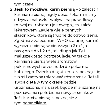
tym czasie.
Jeśli to możliwe, karm piersią
– o zaletach
karmienia piersią nigdy dość. Pokarm mamy
odżywia maluszka, wpływa na prawidłowy
rozwój mikrobiomu jelitowego, jest także
lekarstwem. Zawiera wiele cennych
składników, które są trudne do odtworzenia.
Zgodnie z zaleceniami WHO staraj się karmić
wyłącznie piersią w pierwszych 6 m.ż., a
następnie do 1-2 r.ż., tak długo jak Ty i
maluszek tego potrzebujecie. W trakcie
karmienia piersią wiele aromatów
pokarmowych przechodzi do pokarmu
kobiecego. Dziecko dzięki temu zapoznaje się
z nimi i zaczyna tolerować różne smaki. Jeżeli
Twoja dieta w tym okresie będzie
urozmaicona, maluszek będzie miał szansę na
poznawanie i polubienie nowych smaków.
Jeśli karmisz piersią zapoznaj się z
tym
poradnikiem.