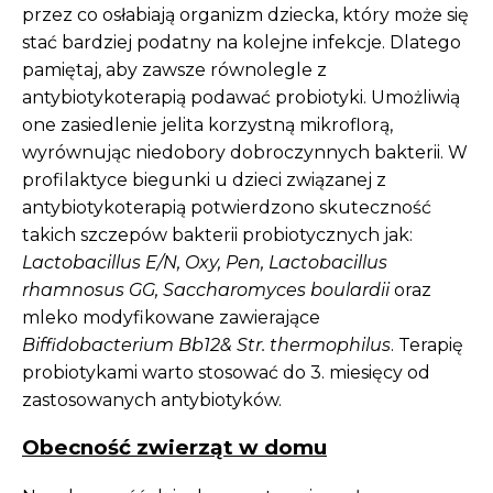
przez co osłabiają organizm dziecka, który może się
stać bardziej podatny na kolejne infekcje. Dlatego
pamiętaj, aby zawsze równolegle z
antybiotykoterapią podawać probiotyki. Umożliwią
one zasiedlenie jelita korzystną mikroflorą,
wyrównując niedobory dobroczynnych bakterii. W
profilaktyce biegunki u dzieci związanej z
antybiotykoterapią potwierdzono skuteczność
takich szczepów bakterii probiotycznych jak:
Lactobacillus E/N, Oxy, Pen, Lactobacillus
rhamnosus GG, Saccharomyces boulardii
oraz
mleko modyfikowane zawierające
Biffidobacterium Bb12& Str. thermophilus
. Terapię
probiotykami warto stosować do 3. miesięcy od
zastosowanych antybiotyków.
Obecność zwierząt w domu