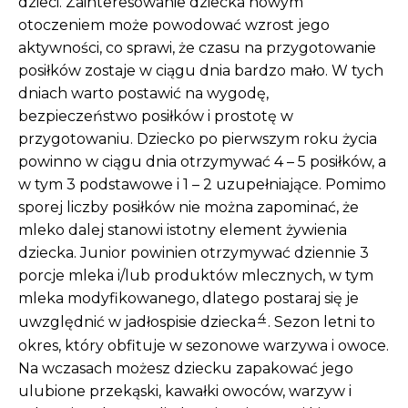
dzieci. Zainteresowanie dziecka nowym
otoczeniem może powodować wzrost jego
aktywności, co sprawi, że czasu na przygotowanie
posiłków zostaje w ciągu dnia bardzo mało. W tych
dniach warto postawić na wygodę,
bezpieczeństwo posiłków i prostotę w
przygotowaniu. Dziecko po pierwszym roku życia
powinno w ciągu dnia otrzymywać 4 – 5 posiłków, a
w tym 3 podstawowe i 1 – 2 uzupełniające. Pomimo
sporej liczby posiłków nie można zapominać, że
mleko dalej stanowi istotny element żywienia
dziecka. Junior powinien otrzymywać dziennie 3
porcje mleka i/lub produktów mlecznych, w tym
mleka modyfikowanego, dlatego postaraj się je
4
uwzględnić w jadłospisie dziecka
. Sezon letni to
okres, który obfituje w sezonowe warzywa i owoce.
Na wczasach możesz dziecku zapakować jego
ulubione przekąski, kawałki owoców, warzyw i