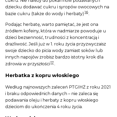
cukru. Nie należy do pokarmów podawanych
dziecku dodawać cukru i syropów owocowych na
16
bazie cukru (także do wody i herbaty)
.
Podając herbatę, warto pamiętać, że jest ona
źródłem kofeiny, która w nadmiarze powoduje u
dzieci bezsenność, trudności z koncentracją i
drażliwość. Jeśli już w 1. roku życia przyzwyczaisz
swoje dziecko do picia wody zamiast soków lub
innych napojów zrobisz bardzo istotny krok dla
17
zdrowia w przyszłości
.
Herbatka z kopru włoskiego
Według najnowszych zaleceń PTGIHŻ z roku 2021
i braku odpowiednich danych – nie zaleca się
podawania oleju i herbaty z kopru włoskiego
dzieciom do ukończenia 4 roku życia.