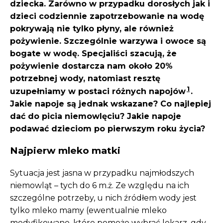
dziecka. Zarówno w przypadku dorosłych jak i
dzieci codziennie zapotrzebowanie na wodę
pokrywają nie tylko płyny, ale również
pożywienie. Szczególnie warzywa i owoce są
bogate w wodę. Specjaliści szacują, że
pożywienie dostarcza nam około 20%
potrzebnej wody, natomiast resztę
1
uzupełniamy w postaci różnych napojów
.
Jakie napoje są jednak wskazane? Co najlepiej
dać do picia niemowlęciu? Jakie napoje
podawać dzieciom po pierwszym roku życia?
Najpierw mleko matki
Sytuacja jest jasna w przypadku najmłodszych
niemowląt – tych do 6 m.ż. Ze względu na ich
szczególne potrzeby, u nich źródłem wody jest
tylko mleko mamy (ewentualnie mleko
modyfikowane, które pomoże wybrać lekarz, gdy