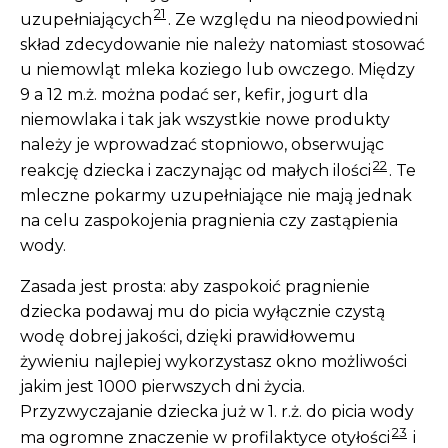
21
uzupełniających
. Ze względu na nieodpowiedni
skład zdecydowanie nie należy natomiast stosować
u niemowląt mleka koziego lub owczego. Między
9 a 12 m.ż. można podać ser, kefir, jogurt dla
niemowlaka i tak jak wszystkie nowe produkty
należy je wprowadzać stopniowo, obserwując
22
reakcję dziecka i zaczynając od małych ilości
. Te
mleczne pokarmy uzupełniające nie mają jednak
na celu zaspokojenia pragnienia czy zastąpienia
wody.
Zasada jest prosta: aby zaspokoić pragnienie
dziecka podawaj mu do picia wyłącznie czystą
wodę dobrej jakości, dzięki prawidłowemu
żywieniu najlepiej wykorzystasz okno możliwości
jakim jest 1000 pierwszych dni życia.
Przyzwyczajanie dziecka już w 1. r.ż. do picia wody
23
ma ogromne znaczenie w profilaktyce otyłości
i