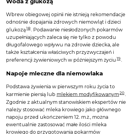
Woda z glukozą
Wbrew obiegowej opinii nie istnieją rekomendacje
odnośnie dopajania zdrowych niemowląt i dzieci
18
glukozą
. Podawanie niesłodzonych pokarmów
uzupełniających zaleca się nie tylko z powodu
długofalowego wpływu na zdrowie dziecka, ale
także kształcenia właściwych przyzwyczajeń i
19
preferencji żywieniowych w późniejszym życiu
.
Napoje mleczne dla niemowlaka
Podstawa żywienia w pierwszym roku życia to
20
karmienie piersią lub
mlekiem modyfikowanym
.
Zgodnie z aktualnym stanowiskiem ekspertów nie
należy stosować mleka krowiego jako głównego
napoju przed ukończeniem 12. m.ż., można
ewentualnie zastosować małe ilości mleka
krowiego do przygotowania pokarmów