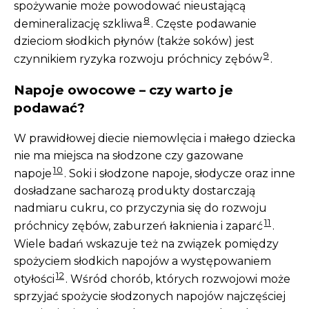
spożywanie może powodować nieustającą
8
demineralizację szkliwa
. Częste podawanie
dzieciom słodkich płynów (także soków) jest
9
czynnikiem ryzyka rozwoju próchnicy zębów
.
Napoje owocowe – czy warto je
podawać?
W prawidłowej diecie niemowlęcia i małego dziecka
nie ma miejsca na słodzone czy gazowane
10
napoje
. Soki i słodzone napoje, słodycze oraz inne
dosładzane sacharozą produkty dostarczają
nadmiaru cukru, co przyczynia się do rozwoju
11
próchnicy zębów, zaburzeń łaknienia i zaparć
.
Wiele badań wskazuje też na związek pomiędzy
spożyciem słodkich napojów a występowaniem
12
otyłości
. Wśród chorób, których rozwojowi może
sprzyjać spożycie słodzonych napojów najczęściej