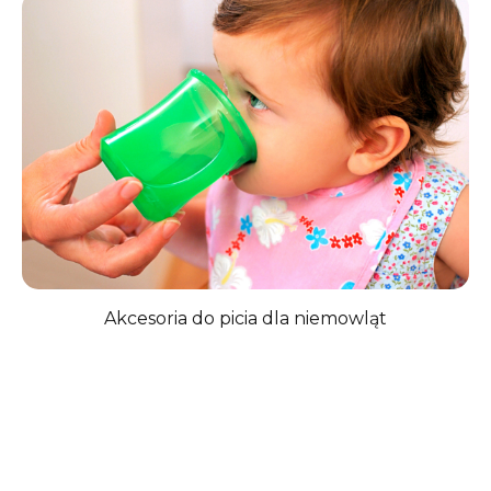
Medyczne/Interna, 2010, T. 1, 7–15
↩︎
4
Mika M., Matuszczyk P., Kształtowanie
prawidłowych nawyków żywieniowych u
niemowląt i małych dzieci, Standardy Medyczne
Pediatria, 2017, T. 14, 733-738
↩︎
5
Szajewska H. i wsp., Zasady żywienia zdrowych
niemowląt. Zalecenia PTGHiŻD. Pediatria, 2014, 11.3
321-338.
↩︎
6
Heyman MB, Abrams SA, Section on
gastroenterology, hepatology and nutrition,
Committee on Nutrition. Fruit juice in infants,
children and adolescents: current
recommendations. Pediatrics 2017;139:e20170967.
Akcesoria do picia dla niemowląt
↩︎
7
Horvath A., Szajewska H., Burza w szklance soku –
komentarz do wytycznych AAP, STANDARDY
MEDYCZNE PEDIATRIA, 2017, T. 14, 754-755.
↩︎
8
Herman P. Prawidłowa dieta i jej wpływ na jamę
ustną, Journal of Clinical Healthcare 4/2016, 25-29
↩︎
9
Olczak-Kowalczyk D. Stanowisko Polskiego
Towarzystwa Stomatologii Dziecięcej (PTSD), Sekcji