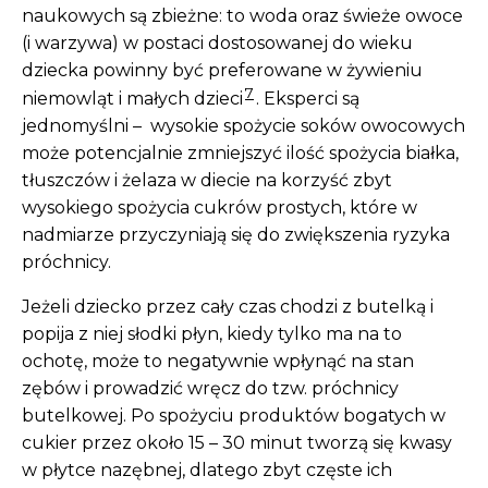
naukowych są zbieżne: to woda oraz świeże owoce
(i warzywa) w postaci dostosowanej do wieku
dziecka powinny być preferowane w żywieniu
7
niemowląt i małych dzieci
. Eksperci są
jednomyślni – wysokie spożycie soków owocowych
może potencjalnie zmniejszyć ilość spożycia białka,
tłuszczów i żelaza w diecie na korzyść zbyt
wysokiego spożycia cukrów prostych, które w
nadmiarze przyczyniają się do zwiększenia ryzyka
próchnicy.
Jeżeli dziecko przez cały czas chodzi z butelką i
popija z niej słodki płyn, kiedy tylko ma na to
ochotę, może to negatywnie wpłynąć na stan
zębów i prowadzić wręcz do tzw. próchnicy
butelkowej. Po spożyciu produktów bogatych w
cukier przez około 15 – 30 minut tworzą się kwasy
w płytce nazębnej, dlatego zbyt częste ich