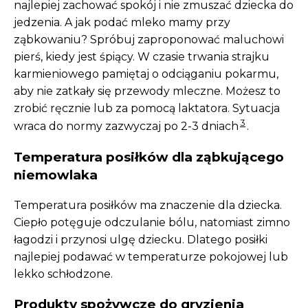
najlepiej zachować spokój i nie zmuszać dziecka do
jedzenia. A jak podać mleko mamy przy
ząbkowaniu? Spróbuj zaproponować maluchowi
pierś, kiedy jest śpiący. W czasie trwania strajku
karmieniowego pamiętaj o odciąganiu pokarmu,
aby nie zatkały się przewody mleczne. Możesz to
zrobić ręcznie lub za pomocą laktatora. Sytuacja
3
wraca do normy zazwyczaj po 2-3 dniach
.
Temperatura posiłków dla ząbkującego
niemowlaka
Temperatura posiłków ma znaczenie dla dziecka.
Ciepło potęguje odczulanie bólu, natomiast zimno
łagodzi i przynosi ulgę dziecku. Dlatego posiłki
najlepiej podawać w temperaturze pokojowej lub
lekko schłodzone.
Produkty spożywcze do gryzienia