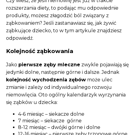
Czy wiesz, że jeśli niemowlę jest już w trakcie
rozszerzania diety, to podając mu odpowiednie
produkty, możesz złagodzić ból związany z
ząbkowaniem? Jeśli zastanawiasz się, jak żywić
ząbkujące dziecko, to w tym artykule znajdziesz
odpowiedź.
Kolejność ząbkowania
Jako
pierwsze zęby mleczne
zwykle pojawiają się
jedynki dolne, następnie górne i dalsze. Jednak
kolejność wychodzenia zębów
może ulec
zmianie i zależy od indywidualnego rozwoju
niemowlęcia. Oto ogólny kalendarzyk wyrzynania
się ząbków u dziecka:
4-6 miesiąc – siekacze dolne
7 miesiąc – siekacze górne
8-12 miesiąc – dwójki górne i dolne
12-16 miesiąc – pierwsze zęby trzonowe górne