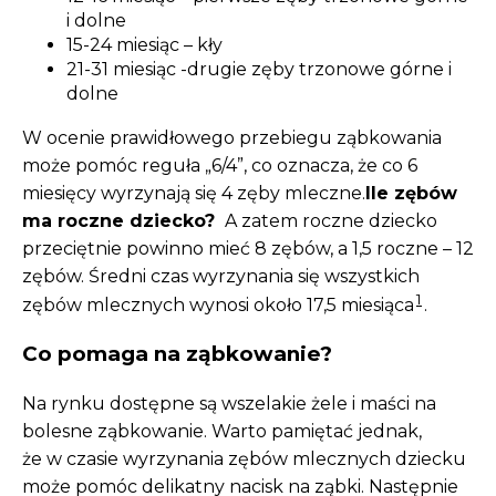
i dolne
15-24 miesiąc – kły
21-31 miesiąc -drugie zęby trzonowe górne i
dolne
W ocenie prawidłowego przebiegu ząbkowania
może pomóc reguła „6/4”, co oznacza, że co 6
miesięcy wyrzynają się 4 zęby mleczne.
Ile zębów
ma roczne dziecko?
A zatem roczne dziecko
przeciętnie powinno mieć 8 zębów, a 1,5 roczne – 12
zębów. Średni czas wyrzynania się wszystkich
1
zębów mlecznych wynosi około 17,5 miesiąca
.
Co pomaga na ząbkowanie?
Na rynku dostępne są wszelakie żele i maści na
bolesne ząbkowanie. Warto pamiętać jednak,
że w czasie wyrzynania zębów mlecznych dziecku
może pomóc delikatny nacisk na ząbki. Następnie