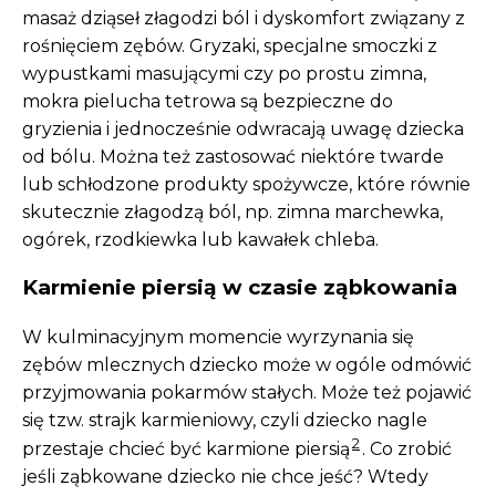
masaż dziąseł złagodzi ból i dyskomfort związany z
rośnięciem zębów. Gryzaki, specjalne smoczki z
wypustkami masującymi czy po prostu zimna,
mokra pielucha tetrowa są bezpieczne do
gryzienia i jednocześnie odwracają uwagę dziecka
od bólu. Można też zastosować niektóre twarde
lub schłodzone produkty spożywcze, które równie
skutecznie złagodzą ból, np. zimna marchewka,
ogórek, rzodkiewka lub kawałek chleba.
Karmienie piersią w czasie ząbkowania
W kulminacyjnym momencie wyrzynania się
zębów mlecznych dziecko może w ogóle odmówić
przyjmowania pokarmów stałych. Może też pojawić
się tzw. strajk karmieniowy, czyli dziecko nagle
2
przestaje chcieć być karmione piersią
. Co zrobić
jeśli ząbkowane dziecko nie chce jeść? Wtedy