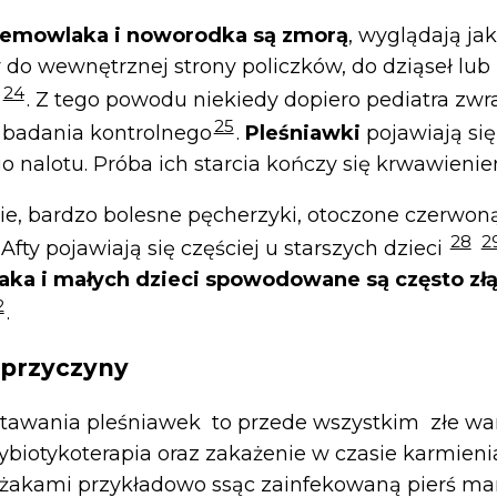
niemowlaka i noworodka są zmorą
, wyglądają jak
y do wewnętrznej strony policzków, do dziąseł lub
24
. Z tego powodu niekiedy dopiero pediatra zwr
25
badania kontrolnego
.
Pleśniawki
pojawiają się
go nalotu. Próba ich starcia kończy się krwawienie
ie, bardzo bolesne pęcherzyki, otoczone czerwon
28
2
. Afty pojawiają się częściej u starszych dzieci
aka i małych dzieci spowodowane są często zł
2
.
 przyczyny
tawania pleśniawek to przede wszystkim złe wa
tybiotykoterapia oraz zakażenie w czasie karmieni
dżakami przykładowo ssąc zainfekowaną pierś ma