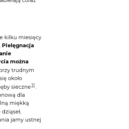
abierają coraz
e kilku miesięcy
.
Pielęgnacja
anie
ycia można
 przy trudnym
się około
11
zęby sieczne
.
onową dla
alną miękką
 dziąseł,
ania jamy ustnej