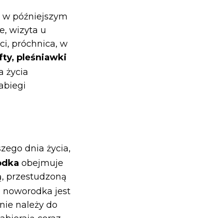
w w późniejszym
e, wizyta u
i, próchnica, w
fty, pleśniawki
a życia
abiegi
zego dnia życia,
odka
obejmuje
, przestudzoną
a noworodka jest
ie należy do