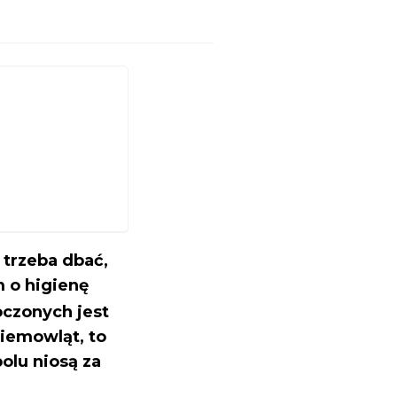
 trzeba dbać,
 o higienę
oczonych jest
niemowląt, to
olu niosą za