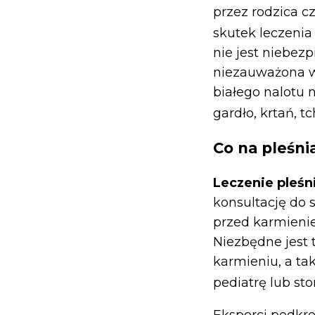
przez rodzica c
skutek leczenia
nie jest niebezp
niezauważona w 
białego nalotu n
gardło, krtań, t
Co na pleśn
Leczenie pleś
konsultację do s
przed karmieni
Niezbędne jest
karmieniu, a ta
pediatrę lub s
Eksperci podkre