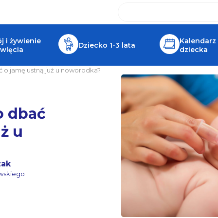
 i żywienie
Kalendarz
Dziecko 1-3 lata
wlęcia
dziecka
 o jamę ustną już u noworodka?
o dbać
ż u
zak
awskiego