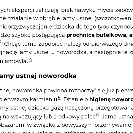
ych eksperci zaliczają: brak nawyku mycia zębó
ne działanie w obrębie jamy ustnej (szczotkowani
 nieprzyzwyczajenie dziecka do tego typu czynnośc
ardzo szybko postępująca
próchnica butelkowa, a
3
! Chcąc temu zapobiec należy od pierwszego dni
gnację jamy ustnej u noworodka, a następnie te z
4
 niemowląt
.
 jamy ustnej noworodka
tnej noworodka powinna rozpocząć się już pierws
5
o pierwszym karmieniu
. Dbanie o
higienę nowor
my ustnej dziecka gazą nasączoną przegotowaną
6
ą na wskazujący lub środkowy palec
. Jama ustn
bszarem, w związku z powyższym przemywanie n