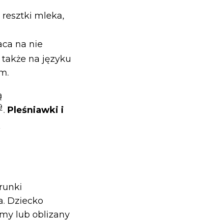
 resztki mleka,
aca na nie
 także na języku
m.
ą
9
.
Pleśniawki i
ą
runki
a. Dziecko
my lub oblizany