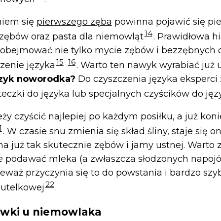
niem się
pierwszego zęba
powinna pojawić się pi
14
zębów oraz pasta dla niemowląt
. Prawidłowa h
obejmować nie tylko mycie zębów i bezzębnych c
15
16
czenie języka
. Warto ten nawyk wyrabiać już 
język noworodka?
Do czyszczenia języka eksperci 
eczki do języka lub specjalnych czyścików do ję
ży czyścić najlepiej po każdym posiłku, a już kon
1
. W czasie snu zmienia się skład śliny, staje się on
na już tak skutecznie zębów i jamy ustnej. Warto
e podawać mleka (a zwłaszcza słodzonych napojów
ieważ przyczynia się to do powstania i bardzo sz
22
butelkowej
.
iawki u niemowlaka