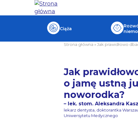
Rozwój
Ciąża
niemo
Strona główna
»
Jak prawidłowo dbać
Jak prawidłow
o jamę ustną ju
noworodka?
– lek. stom. Aleksandra Kas
lekarz dentysta, doktorantka Warsz
Uniwersytetu Medycznego