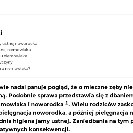
i
my ustnej noworodka
tnej niemowlaka
ki u niemowlaka
zyczyny
i u niemowlaka?
ie nadal panuje pogląd, że o mleczne zęby nie
ną. Podobnie sprawa przedstawia się z dbaniem
1
iemowlaka i noworodka
. Wielu rodziców zask
 pielęgnacja noworodka, a później pielęgnacja 
nia higiena jamy ustnej. Zaniedbania na tym p
gatywnych konsekwencji.