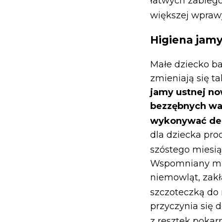
łatwych zabiegó
większej wpraw
Higiena jam
Małe dziecko ba
zmieniają się t
jamy ustnej n
bezzębnych wał
wykonywać del
dla dziecka pro
szóstego miesią
Wspomniany mas
niemowląt, zakł
szczoteczką do
przyczynia się 
z resztek poka