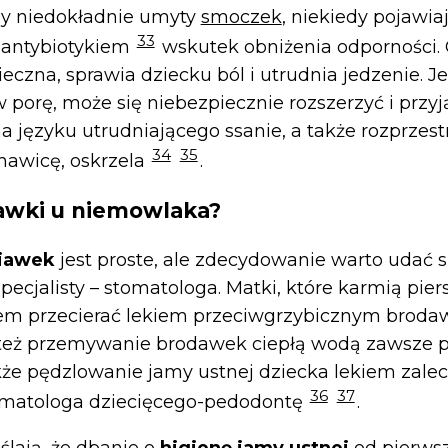
zy niedokładnie umyty
smoczek
, niekiedy pojawiaj
33
 antybiotykiem
wskutek obniżenia odporności. 
ieczna, sprawia dziecku ból i utrudnia jedzenie. 
porę, może się niebezpiecznie rozszerzyć i przyj
a języku utrudniającego ssanie, a także rozprzest
34
35
chawicę, oskrzela
.
iawki u niemowlaka?
niawek
jest proste, ale zdecydowanie warto udać s
pecjalisty – stomatologa. Matki, które karmią pie
em przecierać lekiem przeciwgrzybicznym brodawk
 też przemywanie brodawek ciepłą wodą zawsze p
kże pędzlowanie jamy ustnej dziecka lekiem zal
36
37
tomatologa dziecięcego-pedodontę
.
ślają, że dbanie o
higienę jamy ustnej
od pierwsz