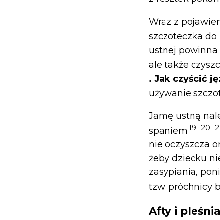
Wraz z pojawie
szczoteczka do 
ustnej powinna 
ale także czysz
. Jak czyścić 
używanie szczot
Jamę ustną nale
19
20
2
spaniem
nie oczyszcza o
żeby dziecku ni
zasypiania, pon
tzw. próchnicy 
Afty i pleśn