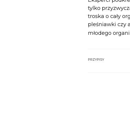
tylko przyzwycz
troska o cały o
pleśniawki czy 
młodego organ
PRZYPISY
ROZWIŃ
1
Szczepańska J. i
grupach wiekowy
2
Szczepańska J. i
grupach wiekow
3
American Academ
4
Szczepańska J. 
grupach wiekow
5
American Academ
6
Szczepańska J. 