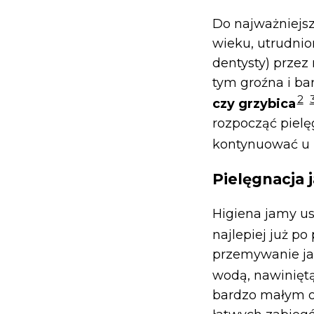
Do najważniejsz
wieku, utrudnio
dentysty) przez
tym groźna i b
2
czy grzybica
rozpocząć pielę
kontynuować u
Pielęgnacja
Higiena jamy us
najlepiej już p
przemywanie ja
wodą, nawinięt
bardzo małym o