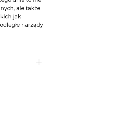
nych, ale także
kich jak
 odległe narządy
ieży w kolejnych
ieży w kolejnych
ieży w kolejnych
ieży w kolejnych