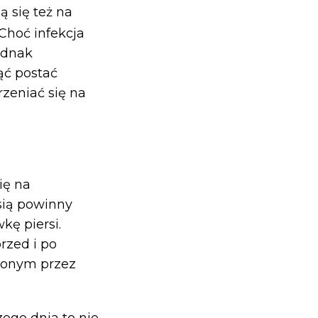
ą się też na
Choć infekcja
Jednak
ąć postać
rzeniać się na
ię na
rsią powinny
ę piersi.
rzed i po
econym przez
ego dnia to nie