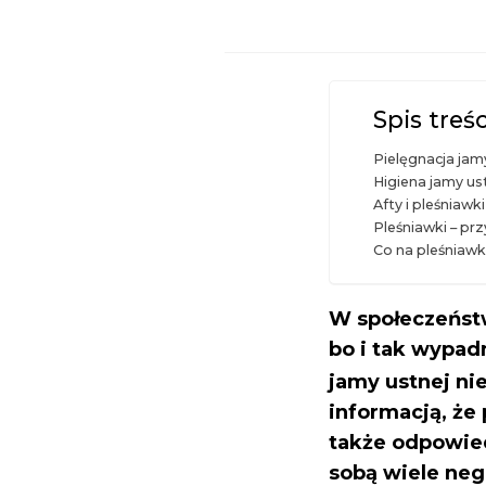
Spis treśc
Pielęgnacja ja
Higiena jamy us
Afty i pleśniaw
Pleśniawki – pr
Co na pleśniawk
W społeczeństw
bo i tak wypad
jamy ustnej n
informacją, że
także odpowied
sobą wiele ne