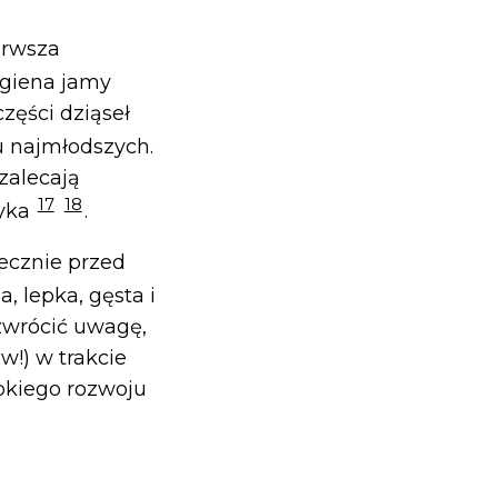
erwsza
igiena jamy
zęści dziąseł
u najmłodszych.
zalecają
17
18
zyka
.
iecznie przed
a, lepka, gęsta i
 zwrócić uwagę,
!) w trakcie
ybkiego rozwoju