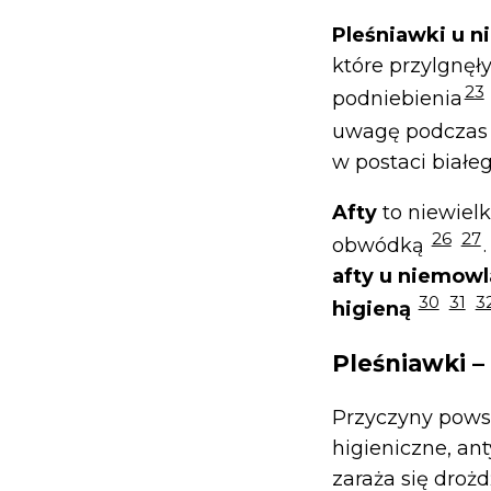
Pleśniawki u 
które przylgnęł
23
podniebienia
uwagę podczas 
w postaci białe
Afty
to niewielk
26
27
obwódką
afty u niemowl
30
31
3
higieną
Pleśniawki –
Przyczyny pows
higieniczne, an
zaraża się droż