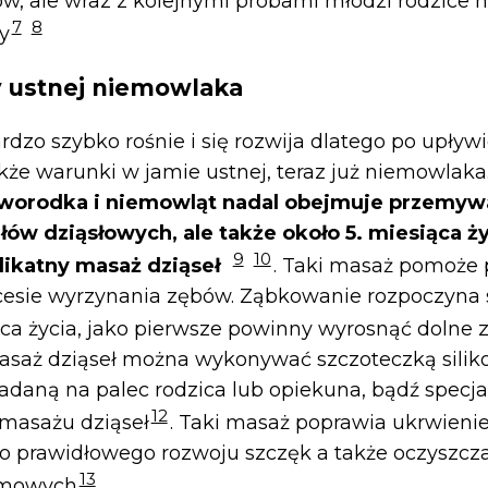
w, ale wraz z kolejnymi próbami młodzi rodzice n
7
8
y
y ustnej niemowlaka
rdzo szybko rośnie i się rozwija dlatego po upływi
akże warunki w jamie ustnej, teraz już niemowlaka
oworodka i niemowląt nadal obejmuje przemyw
ów dziąsłowych, ale także około 5. miesiąca ż
9
10
ikatny masaż dziąseł
. Taki masaż pomoże
cesie wyrzynania zębów. Ząbkowanie rozpoczyna 
ca życia, jako pierwsze powinny wyrosnąć dolne 
aż dziąseł można wykonywać szczoteczką silik
adaną na palec rodzica lub opiekuna, bądź specj
12
 masażu dziąseł
. Taki masaż poprawia ukrwienie
do prawidłowego rozwoju szczęk a także oczyszcz
13
rmowych
.