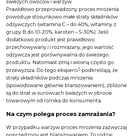
świeżych owoców i warzyw.
Prawidłowo przeprowadzony proces mrożenia
powoduje stosunkowo małe straty składników
odżywczych (witamina C – do 40%, witaminy z
grupy B do 10-20%, karoten – 5-30%). Jeśli
dodatkowo produkt jest prawidłowo
przechowywany i i rozmrażany, jego wartość
odżywcza jest porównywalna do świeżego
produktu. Natomiast zimą i wiosną często go
1
przewyższa. Do tego eksperci
podkreślają, że
straty składników podczas mrożenia
(spowodowane głównie blanszowaniem), zbliżone
są do strat w surowcach świeżych w obrocie
towarowym od rolnika do konsumenta.
Na czym polega proces zamrażania?
W przypadku warzyw proces mrożenia zazwyczaj
poprzedzony jest blanszowaniem. To rodzaj