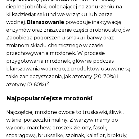
cieplnej obróbki, polegającej na zanurzeniu na
kilkadziesiąt sekund we wrzątku lub parze
wodnej.
Blanszowanie
powoduje inaktywację
enzymów oraz zniszczenie części drobnoustrojów.
Zapobiega pogorszeniu smaku i barwy oraz
zmianom składu chemicznego w czasie
przechowywania mrożonek. W procesie
przygotowania mrożonek, głównie podczas
blanszowania wodnego, z produktów usuwane są
takie zanieczyszczenia, jak azotany (20-70%) i
2
azotyny (0-60%)
.
Najpopularniejsze mrożonki
Najczęściej mrożone owoce to truskawki, śliwki,
wiśnie, porzeczki i maliny. Z warzyw mamy do
wyboru marchew, groszek zielony, fasolę
szparagową, brukselkę, szpinak, kalafior, brokuły,