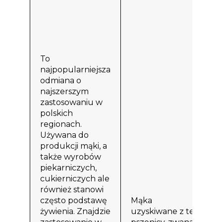
c
s
w
o
p
To
z
najpopularniejsza
o
odmiana o
z
najszerszym
c
zastosowaniu w
s
polskich
k
regionach.
a
Używana do
z
produkcji mąki, a
b
także wyrobów
t
piekarniczych,
b
cukierniczych ale
w
również stanowi
s
często podstawę
Mąka
m
żywienia. Znajdzie
uzyskiwane z tej
P