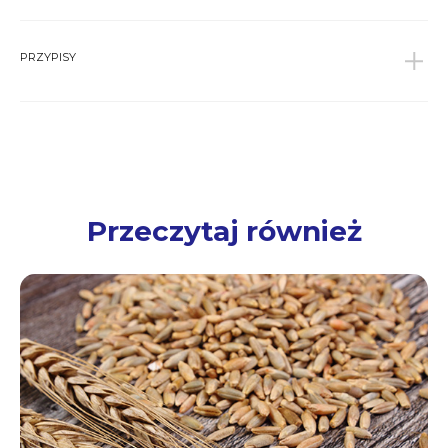
PRZYPISY
1
Szajewska H. i wsp., Zasady żywienia zdrowych
niemowląt. Zalecenia PTGHiŻD, Pediatria, 2014,
11:3,321-338
↩︎
2
Rożnowski J., Kłosowska J., Polzer P., Żywieniowe i
prozdrowotne znaczenie pszenicy orkisz (Triticum
spelta L.), Borgis, Postępy Fitoterapii, 2015; (16)1: 45-
Przeczytaj również
49
↩︎
3
Gambuś H i wsp., Porównanie wartości wypiekowej
mąki z pszenicy orkiszowej z mąką z pszenicy
zwyczajnej, Żywność.Nauka.Technologia.Jakość,
2018, 25:1(114), 30-49
↩︎
4
Kulczyński B., Gramza-Michałowska A., Właściwości
prozdrowotne fruktanów typu inuliny. Medycyna
Rodzinna, 2016, 2, 86-90
↩︎
5
Gambuś H i wsp., Porównanie wartości wypiekowej
mąki z pszenicy orkiszowej z mąką z pszenicy