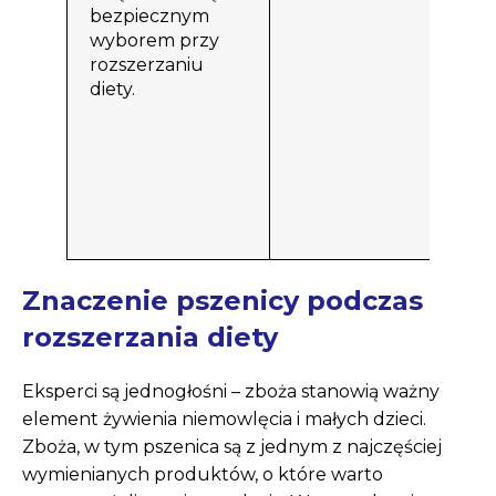
m
bezpiecznym
c
wyborem przy
c
rozszerzaniu
w
diety.
m
w
k
w
o
z
Znaczenie pszenicy podczas
rozszerzania diety
Eksperci są jednogłośni – zboża stanowią ważny
element żywienia niemowlęcia i małych dzieci.
Zboża, w tym pszenica są z jednym z najczęściej
wymienianych produktów, o które warto