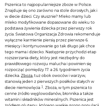
Pszenica to najpopularniejsze zboże w Polsce.
Znajduje się ono zarówno na stole dorosłych, jak i
w diecie dzieci. Czy słusznie? Mleko mamy lub
mleko modyfikowane dopasowane do wieku to
podstawa żywienia dziecka przez pierwszy rok
życia. Światowa Organizacja Zdrowia rekomenduje
wyłączne karmienie piersią przez pierwsze 6.
miesięcy i kontynuowanie go tak długo jak chce
tego mama i dziecko. Następnie przychodzi etap
rozszerzania diety, który jest niezbędny do
prawidłowego rozwoju malucha i powinien się
rozpocząć pomiędzy 17. a 26. tygodniem życia
dziecka.
Zboża
, tuż obok owoców i warzyw,
stanowią jeden z pierwszych posiłków stałych w
1
diecie niemowlęcia
. Zboża, w tym pszenica to
cenne źródło węglowodanów, błonnika a także
witamin i składników mineralnych. Pszenica jest
źródłem glutenu, którego wąskie grono populacji