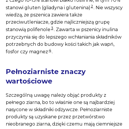
z czego 10-15% stanowi białko roślinne, w tym 70%
2
stanowi gluten (gliadyna i glutenina)
. Nie wszyscy
wiedzą, że pszenica zawiera także
przeciwutleniacze, gdzie najliczniejszą grupę
3
stanowią polifenole
. Zawarta w pszenicy inulina
przyczynia się do lepszego wchłaniania składników
potrzebnych do budowy kości takich jak wapń,
4
fosfor czy magnez
.
Pełnoziarniste znaczy
wartościowe
Szczególną uwagę należy objąć produkty z
pełnego ziarna, bo to właśnie one są najbardziej
nasycone w składniki odżywcze. Pełnoziarniste
produkty są uzyskane przez przetwórstwo
nieobranego ziarna, dzięki czemu mają ciemniejsze