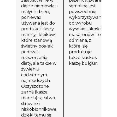
zastosowanie w
pszenicy, zwana
p
diecie niemowląt i
semoliną jest
z
małych dzieci,
powszechnie
r
ponieważ
wykorzystywana
w
używana jest do
do wyrobu
z
produkcji kaszy
wysokiej jakości
g
manny i kleików,
makaronów. To
r
które stanowią
odmiana, z
n
świetny posiłek
której się
b
podczas
produkuje
o
rozszerzania
także kuskus i
ł
diety, ale także w
kaszę bulgur.
s
żywieniu
O
codziennym
c
najmłodszych.
s
Oczyszczone
z
ziarna (kasza
n
manna) są łatwo
strawne i
t
niskobłonnikowe,
k
dzięki temu są