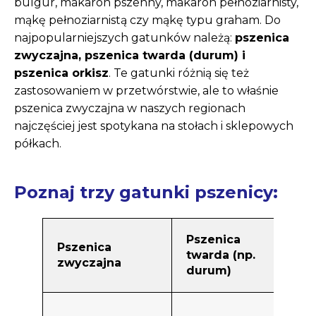
bulgur, makaron pszenny, makaron pełnoziarnisty,
mąkę pełnoziarnistą czy mąkę typu graham. Do
najpopularniejszych gatunków należą:
pszenica
zwyczajna, pszenica twarda (durum) i
pszenica orkisz
. Te gatunki różnią się też
zastosowaniem w przetwórstwie, ale to właśnie
pszenica zwyczajna w naszych regionach
najczęściej jest spotykana na stołach i sklepowych
półkach.
Poznaj trzy gatunki pszenicy:
Pszenica
Pszenica
P
twarda (np.
zwyczajna
o
durum)
O