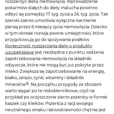
rozszerzyć dietę niemowlęcia. Wprowadzenie
pokarmów stałych do diety malucha powinno
odbyć się pomiędzy 17. tyg. życia a 26. tyg. życia. Tak
szeroki zakres umożliwia wyłączne karmienie
piersią przez 6 miesięcy życia niemowlęcia. Dziecko
w tym okresie rozwija pewne umiejętności, które
przygotowują go do spożywania posiłków.
Konieczność rozszerzania diety o produkty
uzupełniające
jest niezbędna z punktu widzenia
zapotrzebowania niemowlęcia na składniki
odżywcze, które nie mogą być już pokryte przez
mleko. Zwiększa się zapotrzebowanie na energię,
białko, żelazo, cynk, witaminy i składniki
8
mineralne
. Na początku przygody ze zbożami
warto sięgać po te niskobłonnikowe, czyli na
przykład po oczyszczone ziarno pszenicy w formie
kaszek czy kleików. Pszenica z racji swojego
neutralnego smaku i łatwostrawności chętnie jest