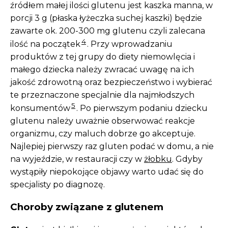
źródłem małej ilości glutenu jest kaszka manna, w
porcji 3 g (płaska łyżeczka suchej kaszki) będzie
zawarte ok. 200-300 mg glutenu czyli zalecana
4
ilość na początek
. Przy wprowadzaniu
produktów z tej grupy do diety niemowlęcia i
małego dziecka należy zwracać uwagę na ich
jakość zdrowotną oraz bezpieczeństwo i wybierać
te przeznaczone specjalnie dla najmłodszych
5
konsumentów
. Po pierwszym podaniu dziecku
glutenu należy uważnie obserwować reakcje
organizmu, czy maluch dobrze go akceptuje.
Najlepiej pierwszy raz gluten podać w domu, a nie
na wyjeździe, w restauracji czy w
żłobku
. Gdyby
wystąpiły niepokojące objawy warto udać się do
specjalisty po diagnozę.
Choroby związane z glutenem