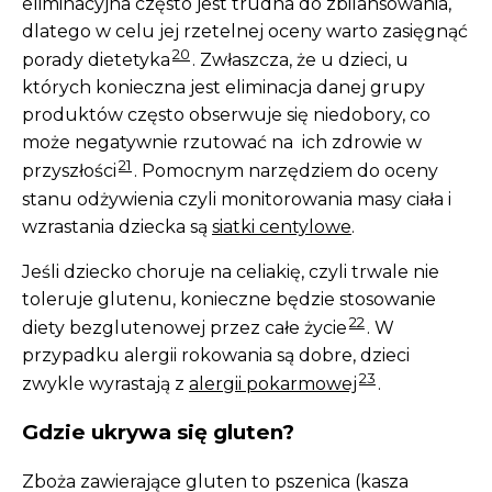
eliminacyjna często jest trudna do zbilansowania,
dlatego w celu jej rzetelnej oceny warto zasięgnąć
20
porady dietetyka
. Zwłaszcza, że u dzieci, u
których konieczna jest eliminacja danej grupy
produktów często obserwuje się niedobory, co
może negatywnie rzutować na ich zdrowie w
21
przyszłości
. Pomocnym narzędziem do oceny
stanu odżywienia czyli monitorowania masy ciała i
wzrastania dziecka są
siatki centylowe
.
Jeśli dziecko choruje na celiakię, czyli trwale nie
toleruje glutenu, konieczne będzie stosowanie
22
diety bezglutenowej przez całe życie
. W
przypadku alergii rokowania są dobre, dzieci
23
zwykle wyrastają z
alergii pokarmowej
.
Gdzie ukrywa się gluten?
Zboża zawierające gluten to pszenica (kasza