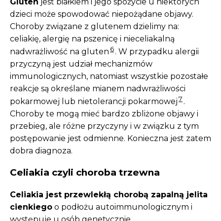
Gluten
jest białkiem i jego spożycie u niektórych
dzieci może spowodować niepożądane objawy.
Choroby związane z glutenem dzielimy na:
celiakię, alergię na pszenicę i nieceliakalną
6
nadwrażliwość na gluten
. W przypadku alergii
przyczyną jest udział mechanizmów
immunologicznych, natomiast wszystkie pozostałe
reakcje są określane mianem nadwrażliwości
7
pokarmowej lub nietolerancji pokarmowej
.
Choroby te mogą mieć bardzo zbliżone objawy i
przebieg, ale różne przyczyny i w związku z tym
postępowanie jest odmienne. Konieczna jest zatem
dobra diagnoza.
Celiakia czyli choroba trzewna
Celiakia jest przewlekłą chorobą zapalną jelita
cienkiego
o podłożu autoimmunologicznym i
występuje u osób genetycznie