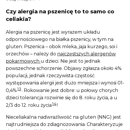
Czy alergia na pszenicę to to samo co
celiakia?
Alergia na pszenicę jest wyrazem układu
odpornościowego na białka pszenicy, w tym na
gluten. Pszenica – obok mleka, jaja kurzego, soi i
orzechów – należy do
najczęstszych alergenów
pokarmowych
u dzieci. Nie jest to jednak
powszechne schorzenie. Objawy zgłasza około 4%
populacji, jednak rzeczywista częstość
występowania alergii jest dużo mniejsza i wynosi 01-
13
0,4%
. Rokowanie jest dobre: u połowy chorych
dzieci tolerancja rozwinie się do 8. roku życia, a u
14
2/3 do 12. roku życia
!
Nieceliakalna nadwrażliwość na gluten (NNG) jest
najtrudniejsza do zdiagnozowania. Charakteryzuje