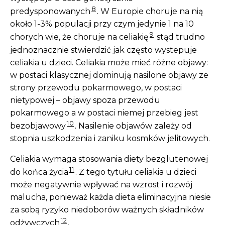
8
predysponowanych
. W Europie choruje na nią
około 1-3% populacji przy czym jedynie 1 na 10
9
chorych wie, że choruje na celiakię
stąd trudno
jednoznacznie stwierdzić jak często wystepuje
celiakia u dzieci. Celiakia może mieć różne objawy:
w postaci klasycznej dominują nasilone objawy ze
strony przewodu pokarmowego, w postaci
nietypowej – objawy spoza przewodu
pokarmowego a w postaci niemej przebieg jest
10
bezobjawowy
. Nasilenie objawów zależy od
stopnia uszkodzenia i zaniku kosmków jelitowych.
Celiakia wymaga stosowania diety bezglutenowej
11
do końca życia
. Z tego tytułu celiakia u dzieci
może negatywnie wpływać na wzrost i rozwój
malucha, ponieważ każda dieta eliminacyjna niesie
za sobą ryzyko niedoborów ważnych składników
12
odżywczych
.