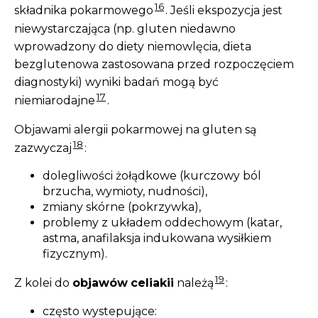
16
składnika pokarmowego
. Jeśli ekspozycja jest
niewystarczająca (np. gluten niedawno
wprowadzony do diety niemowlęcia, dieta
bezglutenowa zastosowana przed rozpoczęciem
diagnostyki) wyniki badań mogą być
17
niemiarodajne
.
Objawami alergii pokarmowej na gluten są
18
zazwyczaj
:
dolegliwości żołądkowe (kurczowy ból
brzucha, wymioty, nudności),
zmiany skórne (pokrzywka),
problemy z układem oddechowym (katar,
astma, anafilaksja indukowana wysiłkiem
fizycznym).
19
Z kolei do
objawów
celiakii
należą
:
często wystepujące: