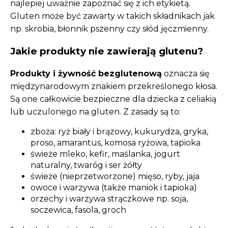
najlepiej uważnie zapoznać się z ich etykietą.
Gluten może być zawarty w takich składnikach jak
np. skrobia, błonnik pszenny czy słód jęczmienny.
Jakie produkty nie zawierają glutenu?
Produkty i żywność bezglutenową
oznacza się
międzynarodowym znakiem przekreślonego kłosa.
Są one całkowicie bezpieczne dla dziecka z celiakią
lub uczulonego na gluten. Z zasady są to:
zboża: ryż biały i brązowy, kukurydza, gryka,
proso, amarantus, komosa ryżowa, tapioka
świeże mleko, kefir, maślanka, jogurt
naturalny, twaróg i ser żółty
świeże (nieprzetworzone) mięso, ryby, jaja
owoce i warzywa (także maniok i tapioka)
orzechy i warzywa strączkowe np. soja,
soczewica, fasola, groch