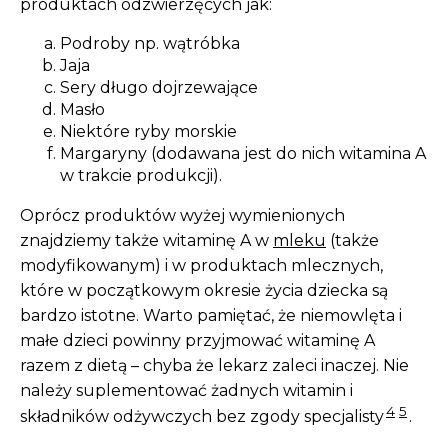
produktach odzwierzęcych jak:
Podroby np. wątróbka
Jaja
Sery długo dojrzewające
Masło
Niektóre ryby morskie
Margaryny (dodawana jest do nich witamina A
w trakcie produkcji).
Oprócz produktów wyżej wymienionych
znajdziemy także witaminę A w
mleku
(także
modyfikowanym) i w produktach mlecznych,
które w początkowym okresie życia dziecka są
bardzo istotne. Warto pamiętać, że niemowlęta i
małe dzieci powinny przyjmować witaminę A
razem z dietą – chyba że lekarz zaleci inaczej. Nie
należy suplementować żadnych witamin i
4
5
składników odżywczych bez zgody specjalisty
.