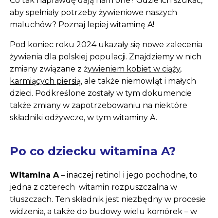
Co tak naprawdę dają nam one? Gdzie ich szukać,
aby spełniały potrzeby żywieniowe naszych
maluchów? Poznaj lepiej witaminę A!
Pod koniec roku 2024 ukazały się nowe zalecenia
żywienia dla polskiej populacji. Znajdziemy w nich
zmiany związane z ż
ywieniem kobiet w ciąży,
karmiących piersią
, ale także niemowląt i małych
dzieci. Podkreślone zostały w tym dokumencie
także zmiany w zapotrzebowaniu na niektóre
składniki odżywcze, w tym witaminy A.
Po co dziecku witamina A?
Witamina A
– inaczej retinol i jego pochodne, to
jedna z czterech witamin rozpuszczalna w
tłuszczach. Ten składnik jest niezbędny w procesie
widzenia, a także do budowy wielu komórek – w