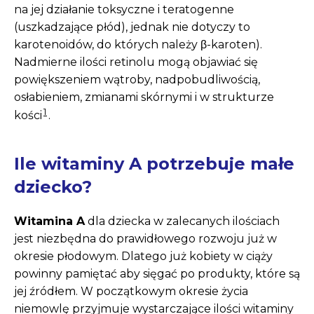
na jej działanie toksyczne i teratogenne
(uszkadzające płód), jednak nie dotyczy to
karotenoidów, do których należy β-karoten).
Nadmierne ilości retinolu mogą objawiać się
powiększeniem wątroby, nadpobudliwością,
osłabieniem, zmianami skórnymi i w strukturze
1
kości
.
Ile witaminy A potrzebuje małe
dziecko?
Witamina A
dla dziecka w zalecanych ilościach
jest niezbędna do prawidłowego rozwoju już w
okresie płodowym. Dlatego już kobiety w ciąży
powinny pamiętać aby sięgać po produkty, które są
jej źródłem. W początkowym okresie życia
niemowlę przyjmuje wystarczające ilości witaminy