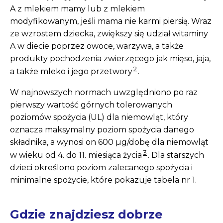
A z mlekiem mamy lub z mlekiem
modyfikowanym, jeśli mama nie karmi piersią. Wraz
ze wzrostem dziecka, zwiększy się udział witaminy
A w diecie poprzez owoce, warzywa, a także
produkty pochodzenia zwierzęcego jak mięso, jaja,
2
a także mleko i jego przetwory
.
W najnowszych normach uwzględniono po raz
pierwszy wartość górnych tolerowanych
poziomów spożycia (UL) dla niemowląt, który
oznacza maksymalny poziom spożycia danego
składnika, a wynosi on 600 µg/dobę dla niemowląt
3
w wieku od 4. do 11. miesiąca życia
. Dla starszych
dzieci określono poziom zalecanego spożycia i
minimalne spożycie, które pokazuje tabela nr 1.
Gdzie znajdziesz dobrze