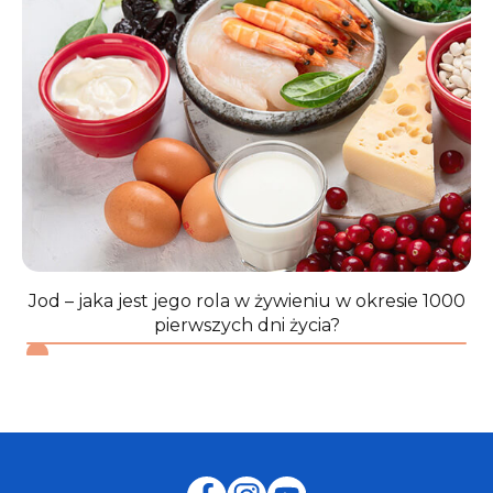
Polski
„, Narodowy Instytut Zdrowia Publicznego-
Państwowy Zakład Higieny, 2024
↩︎
5
Szajewska H., Zasady żywienia zdrowych niemowląt.
Zalecenia Polskiego Towarzystwa
Gastroenterologii, Hepatologii i Żywienia Dzieci.
Standardy medyczne/Pediatria 2021
↩︎
Jod – jaka jest jego rola w żywieniu w okresie 1000
pierwszych dni życia?