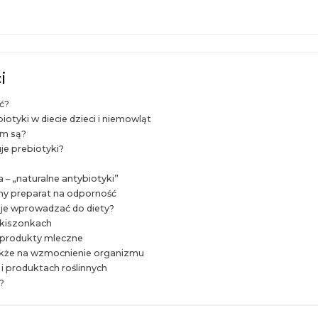
i
ć?
biotyki w diecie dzieci i niemowląt
ym są?
je prebiotyki?
 – „naturalne antybiotyki”
ny preparat na odporność
y je wprowadzać do diety?
 kiszonkach
produkty mleczne
kże na wzmocnienie organizmu
 i produktach roślinnych
?