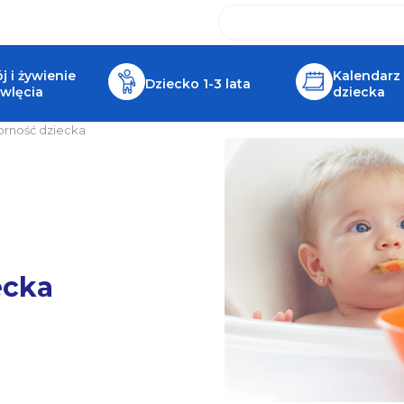
 i żywienie
Kalendarz
Dziecko 1-3 lata
wlęcia
dziecka
orność dziecka
ecka