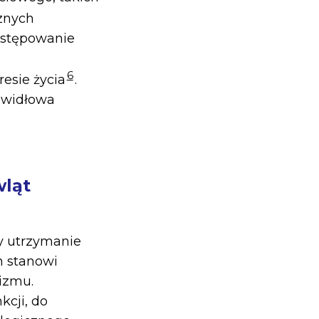
cznych
ystępowanie
6
esie życia
.
awidłowa
wląt
cy utrzymanie
n stanowi
izmu.
cji, do