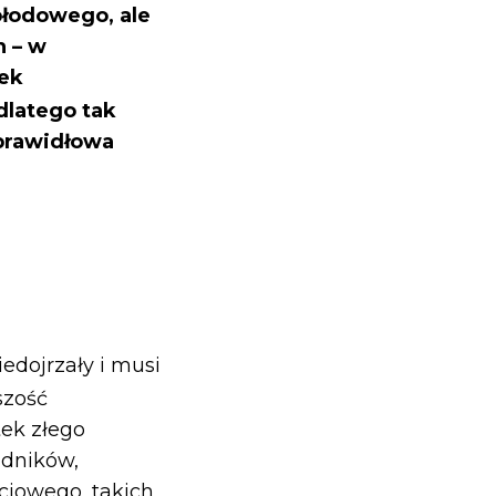
płodowego, ale
h – w
ek
 dlatego tak
 prawidłowa
edojrzały i musi
szość
ek złego
adników,
ciowego, takich