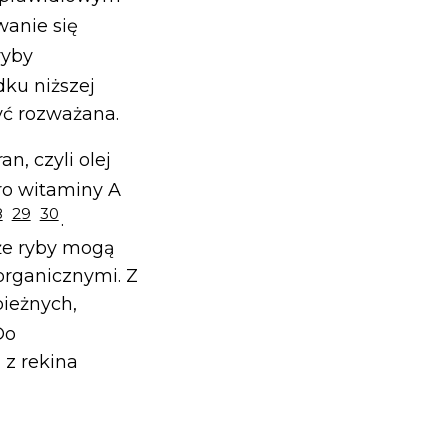
anie się
ryby
dku niższej
yć rozważana.
, czyli olej
ro witaminy A
8
29
30
.
że ryby mogą
organicznymi. Z
pieżnych,
Do
 z rekina