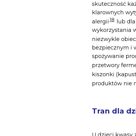
skuteczność każ
klarownych wyty
18
alergii
lub dla
wykorzystania w
niezwykle obie
bezpiecznym i 
spożywanie prod
przetwory fer
kiszonki (kapus
produktów nie 
Tran dla dz
U dzieci kwasy