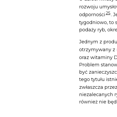
rozwoju umysło
25
odporności
. 
tygodniowo, to 
podaży ryb, ok
Jednym z produk
otrzymywany z 
oraz witaminy D
Problem stanowi
być zanieczyszc
tego tytułu ist
zwłaszcza przez
niezalecanych r
również nie bę