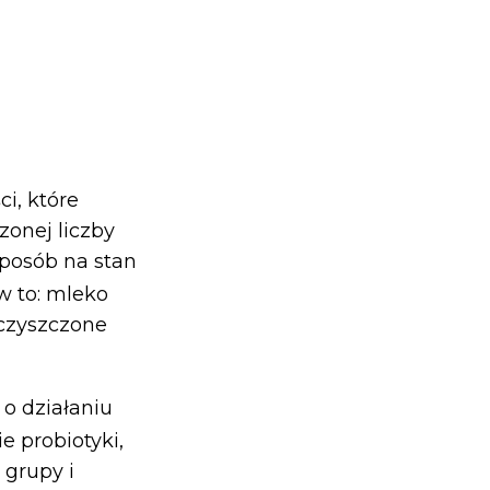
ci, które
zonej liczby
sposób na stan
w to: mleko
oczyszczone
 o działaniu
ie probiotyki,
 grupy i