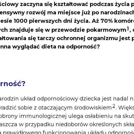
ciowy zaczyna się kształtować podczas życia 
ntensywny rozwój ma miejsce już po narodzinac
esie 1000 pierwszych dni życia. Aż 70% komór
1
ch znajduje się w przewodzie pokarmowym
,
ałtowania się tarczy ochronnej organizmu jest
inna wyglądać dieta na odporność?
rność?
dzin układ odpornościowy dziecka jest nadal ni
2
k radzić sobie z otaczającym środowiskiem
. Więk
rony immunologicznej ulega osłabieniu na skut
łaszcza w przypadku niedoborów określonych skł
a prawidłowego funkcjonowania układu odpornoś