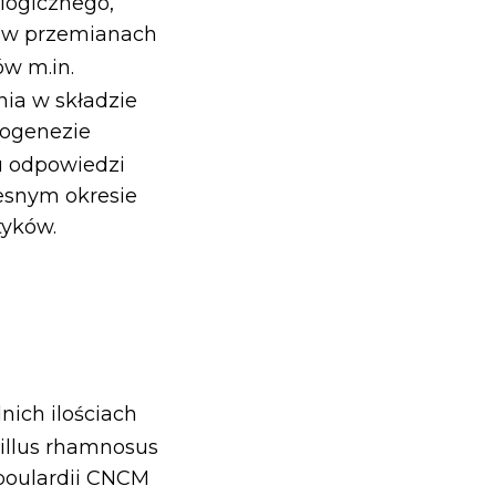
logicznego,
ł w przemianach
ów m.in.
enia w składzie
togenezie
u odpowiedzi
esnym okresie
tyków.
nich ilościach
illus rhamnosus
 boulardii CNCM