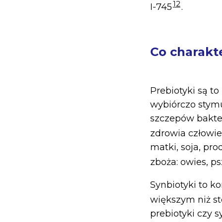
12
I-745
.
Co charakt
Prebiotyki są to
wybiórczo stymu
szczepów bakter
zdrowia człowi
matki, soja, pro
zboża: owies, ps
Synbiotyki to k
większym niż s
prebiotyki czy s