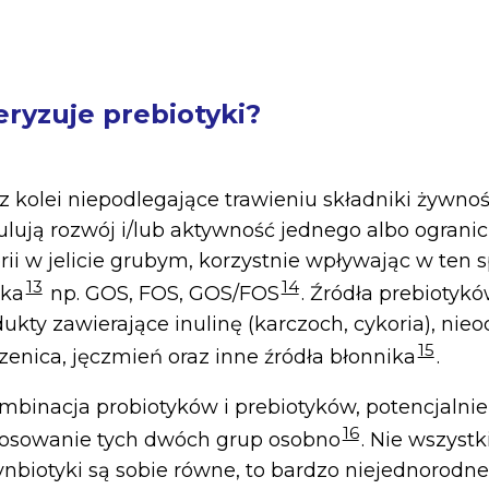
eryzuje prebiotyki?
 z kolei niepodlegające trawieniu składniki żywnoś
lują rozwój i/lub aktywność jednego albo ogranic
ii w jelicie grubym, korzystnie wpływając w ten 
13
14
eka
np. GOS, FOS, GOS/FOS
. Źródła prebiotykó
dukty zawierające inulinę (karczoch, cykoria), nie
15
zenica, jęczmień oraz inne źródła błonnika
.
ombinacja probiotyków i prebiotyków, potencjalnie
16
tosowanie tych dwóch grup osobno
. Nie wszystk
ynbiotyki są sobie równe, to bardzo niejednorodne