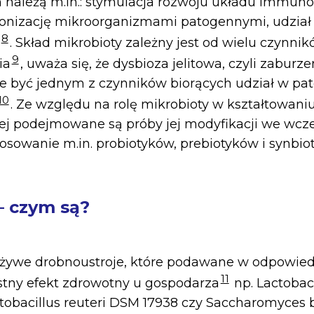
 należą m.in.: stymulacja rozwoju układu immuno
lonizację mikroorganizmami patogennymi, udzia
8
. Skład mikrobioty zależny jest od wielu czynnik
9
ia
, uważa się, że dysbioza jelitowa, czyli zaburz
e być jednym z czynników biorących udział w pa
10
. Ze względu na rolę mikrobioty w kształtowani
j podejmowane są próby jej modyfikacji we wcz
tosowanie m.in. probiotyków, prebiotyków i synbio
– czym są?
o żywe drobnoustroje, które podawane w odpowied
11
stny efekt zdrowotny u gospodarza
np. Lactobac
tobacillus reuteri DSM 17938 czy Saccharomyces