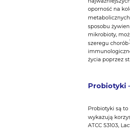
najważniejszych
oporność na ko
metabolicznych
sposobu żywien
mikrobioty, moż
szeregu chorób
immunologiczne
życia poprzez s
Probiotyki 
Probiotyki są t
wykazują korzy
ATCC 53103, Lac