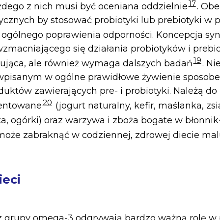
17
dego z nich musi być oceniana oddzielnie
. Ob
cznych by stosować probiotyki lub prebiotyki w 
 ogólnego poprawienia odporności. Koncepcja sy
zmacniającego się działania probiotyków i prebio
19
cująca, ale również wymaga dalszych badań
. N
wpisanym w ogólne prawidłowe żywienie sposobe
uktów zawierających pre- i probiotyki. Należą do
20
mentowane
(jogurt naturalny, kefir, maślanka, zs
ta, ogórki) oraz warzywa i zboża bogate w błonnik
może zabraknąć w codziennej, zdrowej diecie ma
ieci
 z grupy omega-3 odgrywają bardzo ważną rolę 