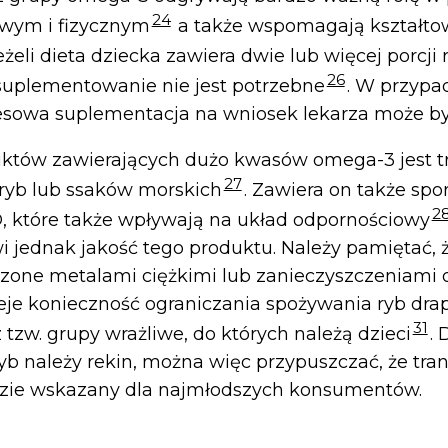
24
wym i fizycznym
a także wspomagają kształtow
Jeżeli dieta dziecka zawiera dwie lub więcej porcji 
26
suplementowanie nie jest potrzebne
. W przypa
resowa suplementacja na wniosek lekarza może b
tów zawierających dużo kwasów omega-3 jest tran
27
ryb lub ssaków morskich
. Zawiera on także spo
2
, które także wpływają na układ odpornościowy
 jednak jakość tego produktu. Należy pamiętać, 
zone metalami ciężkimi lub zanieczyszczeniami 
nieje konieczność ograniczania spożywania ryb dra
31
 tzw. grupy wrażliwe, do których należą dzieci
. 
yb należy rekin, można więc przypuszczać, że tran
dzie wskazany dla najmłodszych konsumentów.