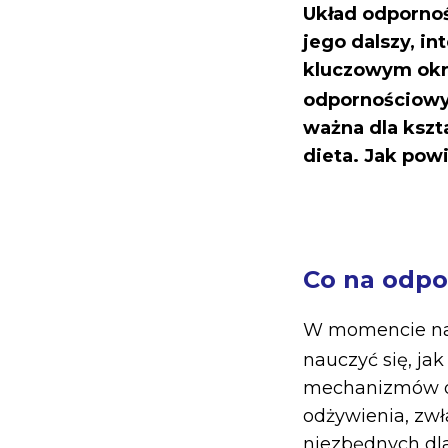
Układ odpornoś
jego dalszy, i
kluczowym okr
odpornościowy
ważna dla kszt
dieta. Jak pow
Co na odpo
W momencie naro
nauczyć się, ja
mechanizmów ob
odżywienia, zw
niezbędnych dl