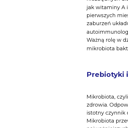
jak witaminy A i
pierwszych mie
zaburzeń układu
autoimmunologic
Ważną rolę w d
mikrobiota bakte
Prebiotyki 
Mikrobiota, czy
zdrowia. Odpowi
istotny czynni
Mikrobiota prz