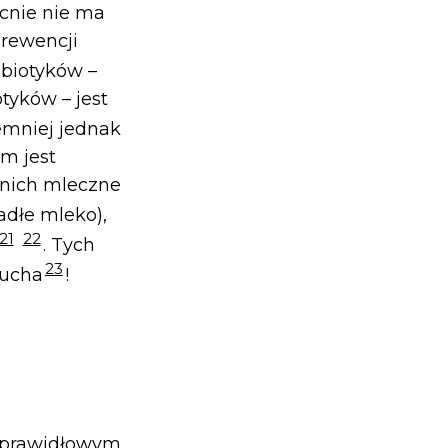
ecnie nie ma
prewencji
nbiotyków –
tyków – jest
iemniej jednak
m jest
 nich mleczne
iadłe mleko),
21
22
. Tych
23
lucha
!
w prawidłowym