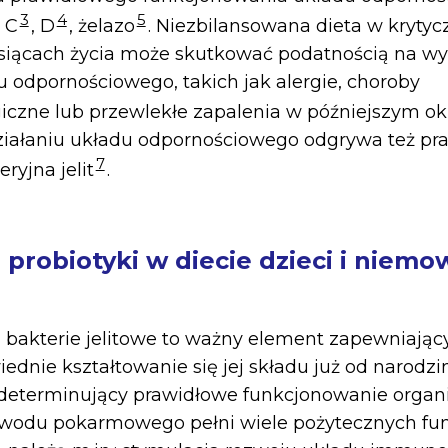
3
4
5
 C
, D
, żelazo
. Niezbilansowana dieta w kryty
siącach życia może skutkować podatnością na w
 odpornościowego, takich jak alergie, choroby
zne lub przewlekłe zapalenia w późniejszym okr
ziałaniu układu odpornościowego odgrywa też pr
7
ryjna jelit
.
i probiotyki w diecie dzieci i niemo
li bakterie jelitowe to ważny element zapewniają
ednie kształtowanie się jej składu już od narodzi
k determinujący prawidłowe funkcjonowanie organ
ewodu pokarmowego pełni wiele pożytecznych funk