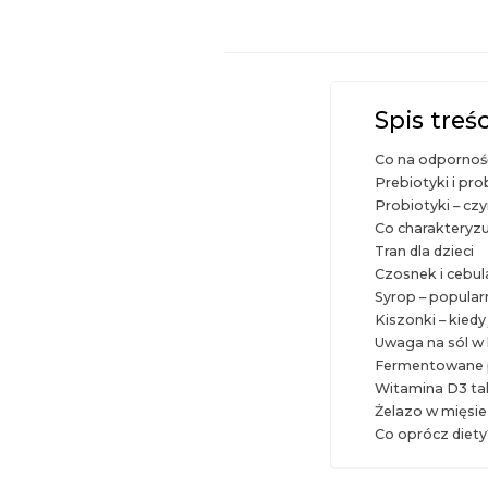
Spis treśc
Co na odpornoś
Prebiotyki i pro
Probiotyki – cz
Co charakteryzu
Tran dla dzieci
Czosnek i cebula
Syrop – popular
Kiszonki – kied
Uwaga na sól w
Fermentowane 
Witamina D3 ta
Żelazo w mięsie
Co oprócz diety