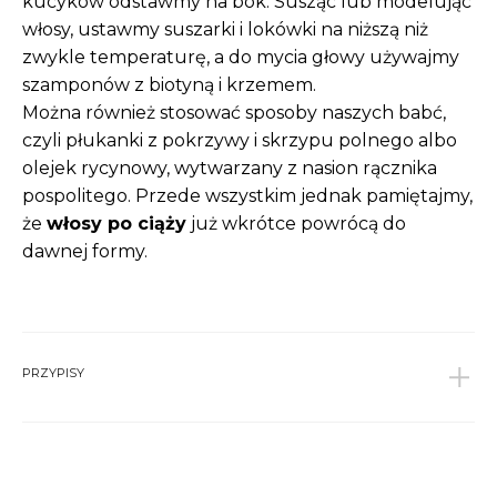
kucyków odstawmy na bok. Susząc lub modelując
włosy, ustawmy suszarki i lokówki na niższą niż
zwykle temperaturę, a do mycia głowy używajmy
szamponów z biotyną i krzemem.
Można również stosować sposoby naszych babć,
czyli płukanki z pokrzywy i skrzypu polnego albo
olejek rycynowy, wytwarzany z nasion rącznika
pospolitego. Przede wszystkim jednak pamiętajmy,
że
włosy po ciąży
już wkrótce powrócą do
dawnej formy.
PRZYPISY
1
https://americanpregnancy.org/healthy-
pregnancy/pregnancy-health-wellness/hair-loss-
during-pregnancy/ dostęp 24.06.2019
↩︎