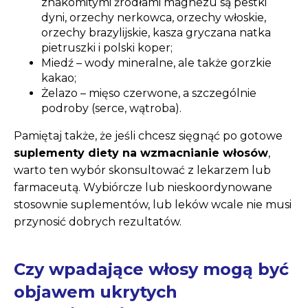
znakomitymi źródłami magnezu są pestki
dyni, orzechy nerkowca, orzechy włoskie,
orzechy brazylijskie, kasza gryczana natka
pietruszki i polski koper;
Miedź – wody mineralne, ale także gorzkie
kakao;
Żelazo – mięso czerwone, a szczególnie
podroby (serce, wątroba).
Pamiętaj także, że jeśli chcesz sięgnąć po gotowe
suplementy diety na wzmacnianie włosów
,
warto ten wybór skonsultować z lekarzem lub
farmaceutą. Wybiórcze lub nieskoordynowane
stosownie suplementów, lub leków wcale nie musi
przynosić dobrych rezultatów.
Czy wpadające włosy mogą być
objawem ukrytych