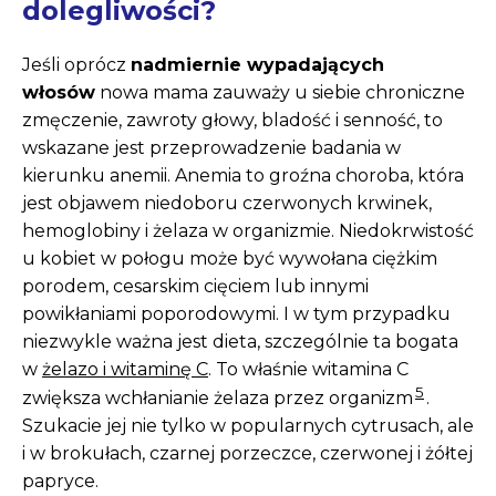
dolegliwości?
Jeśli oprócz
nadmiernie wypadających
włosów
nowa mama zauważy u siebie chroniczne
zmęczenie, zawroty głowy, bladość i senność, to
wskazane jest przeprowadzenie badania w
kierunku anemii. Anemia to groźna choroba, która
jest objawem niedoboru czerwonych krwinek,
hemoglobiny i żelaza w organizmie. Niedokrwistość
u kobiet w połogu może być wywołana ciężkim
porodem, cesarskim cięciem lub innymi
powikłaniami poporodowymi. I w tym przypadku
niezwykle ważna jest dieta, szczególnie ta bogata
w
żelazo i witaminę C
. To właśnie witamina C
5
zwiększa wchłanianie żelaza przez organizm
.
Szukacie jej nie tylko w popularnych cytrusach, ale
i w brokułach, czarnej porzeczce, czerwonej i żółtej
papryce.