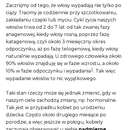
Zacznijmy od tego, że włosy wypadają nie tylko po
ciąży. Tracimy je codziennie przy szczotkowaniu,
zakładaniu czapki lub myciu. Cykl życia naszych
włosów trwa od 2 do 7 lat: od tak zwanej fazy
anagenowej, kiedy włosy rosną, poprzez fazę
katagenową, czyli około 3 miesięczny okres
odpoczynku, aż po fazę telogenową, kiedy włosy
naturalnie wypadają. U zdrowego człowieka około
90% włosów znajduję się w fazie wzrostu, a około
1
10% w fazie odpoczynku i wypadania
. Tak więc
wypadanie włosów to nic wyjątkowego.
Taki stan rzeczy może się jednak zmienić, gdy w
naszym ciele zachodzą zmiany, np. hormonalne.
Tak jest w przypadku kobiet po urodzeniu
dziecka. Często około drugiego miesiące po
porodzie, a więc jeszcze w połogu, kobiety
zaczynają obserwować u siebie
nadmierne