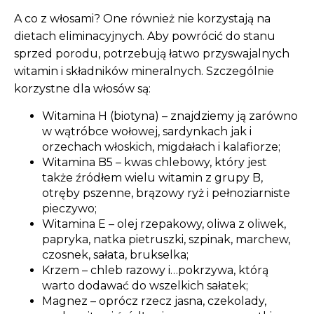
A co z włosami? One również nie korzystają na
dietach eliminacyjnych. Aby powrócić do stanu
sprzed porodu, potrzebują łatwo przyswajalnych
witamin i składników mineralnych. Szczególnie
korzystne dla włosów są:
Witamina H (biotyna) – znajdziemy ją zarówno
w wątróbce wołowej, sardynkach jak i
orzechach włoskich, migdałach i kalafiorze;
Witamina B5 – kwas chlebowy, który jest
także źródłem wielu witamin z grupy B,
otręby pszenne, brązowy ryż i pełnoziarniste
pieczywo;
Witamina E – olej rzepakowy, oliwa z oliwek,
papryka, natka pietruszki, szpinak, marchew,
czosnek, sałata, brukselka;
Krzem – chleb razowy i…pokrzywa, którą
warto dodawać do wszelkich sałatek;
Magnez – oprócz rzecz jasna, czekolady,