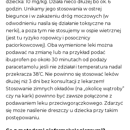
dziecka: 10 mg/kg. Działa nieco dłużej bo ok. 6
godzin. Unikamy jego stosowania w ostrej
biegunce i w zakażeniu dróg moczowych (w
odwodnieniu nasila się działanie toksyczne na
nerki), a poza tym nie stosujemy w ospie wietrznej
(jest tu ryzyko ropowicy i posocznicy
paciorkowcowej). Oba wymienione leki można
podawać na zmianę lub na przykład podać
ibuprofen po około 30 minutach od podaży
paracetamolu jeśli nie zdziałał i temperatura nadal
przekracza 38’C. Nie powinno się stosować leków
dłużej niż 3 dni bez konsultacji z lekarzem!
Stosowanie zimnych okładów (na „okolicę wątroby”
czy na kark) powinno być zawsze połączone z
podawaniem leku przeciwgorączkowego. Zdarzyć
się może nasilenie dreszczy u dziecka przy takim
postępowaniu.