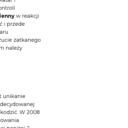
atar i
ntroli
sienny
w reakcji
ć i przede
aru
czucie zatkanego
im należy
t unikanie
 zdecydowanej
zkodzić. W 2008
sowania