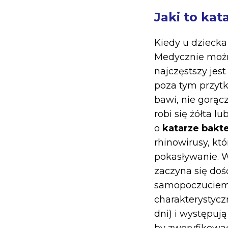
Jaki to kat
Kiedy u dziecka
Medycznie można
najczęstszy jes
poza tym przytk
bawi, nie gorąc
robi się żółta l
o
katarze bakt
rhinowirusy, któ
pokasływanie. W
zaczyna się doś
samopoczuciem, 
charakterystyczn
dni) i występuj