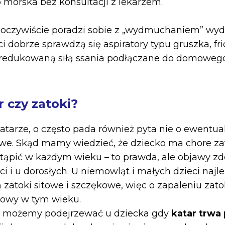
b morska bez konsultacji z lekarzem.
 oczywiście poradzi sobie z „wydmuchaniem” wydzi
 dobrze sprawdzą się aspiratory typu gruszka, fri
zredukowaną siłą ssania podłączane do domowego
r czy zatoki?
tarze, o często pada również pyta nie o ewentua
we. Skąd mamy wiedzieć, że dziecko ma chore za
tąpić w każdym wieku – to prawda, ale objawy z
eci i u dorosłych. U niemowląt i małych dzieci najle
 zatoki sitowe i szczękowe, więc o zapaleniu zat
mowy w tym wieku.
k możemy podejrzewać u dziecka gdy
katar trwa