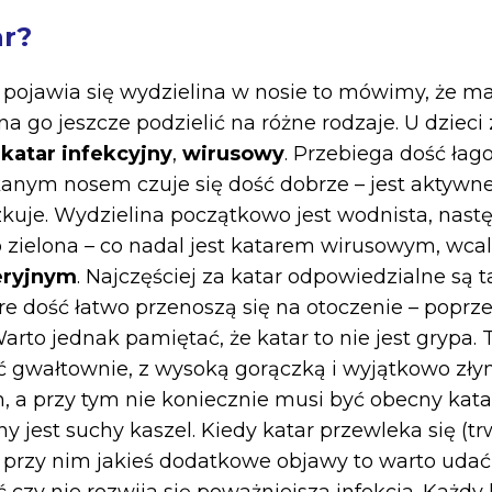
ar?
 pojawia się wydzielina w nosie to mówimy, że m
 go jeszcze podzielić na różne rodzaje. U dziec
t
katar infekcyjny
,
wirusowy
. Przebiega dość łag
anym nosem czuje się dość dobrze – jest aktywne,
zkuje. Wydzielina początkowo jest wodnista, nastę
ub zielona – co nadal jest katarem wirusowym, wca
eryjnym
. Najczęściej za katar odpowiedzialne są 
re dość łatwo przenoszą się na otoczenie – poprze
arto jednak pamiętać, że katar to nie jest grypa. 
ć gwałtownie, z wysoką gorączką i wyjątkowo zł
a przy tym nie koniecznie musi być obecny katar
y jest suchy kaszel. Kiedy katar przewleka się (tr
ą przy nim jakieś dodatkowe objawy to warto udać 