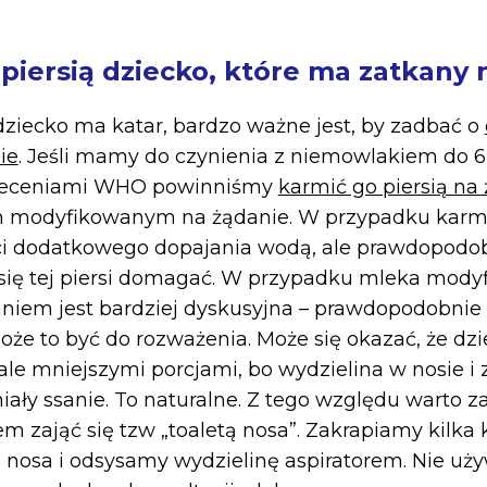
 piersią dziecko, które ma zatkany
dziecko ma katar, bardzo ważne jest, by zadbać o
ie
. Jeśli mamy do czynienia z niemowlakiem do 6 
aleceniami WHO powinniśmy
karmić go piersią na
 modyfikowanym na żądanie. W przypadku karmie
i dodatkowego dopajania wodą, ale prawdopodob
 się tej piersi domagać. W przypadku mleka mod
niem jest bardziej dyskusyjna – prawdopodobnie 
oże to być do rozważenia. Może się okazać, że dzi
 ale mniejszymi porcjami, bo wydzielina w nosie i
ały ssanie. To naturalne. Z tego względu warto za
 zająć się tzw „toaletą nosa”. Zakrapiamy kilka k
o nosa i odsysamy wydzielinę aspiratorem. Nie używ