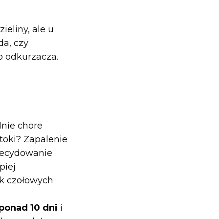
eliny, ale u
da, czy
 odkurzacza.
lnie chore
toki? Zapalenie
decydowanie
piej
ok czołowych
 ponad 10 dni
i