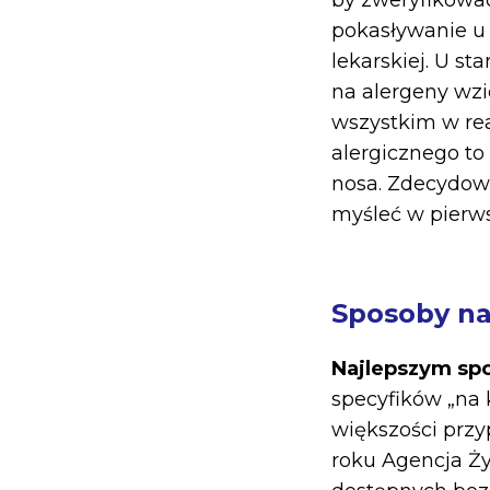
by zweryfikować 
pokasływanie u 
lekarskiej. U st
na alergeny wzie
wszystkim w re
alergicznego to
nosa. Zdecydowan
myśleć w pierws
Sposoby na 
Najlepszym sp
specyfików „na 
większości prz
roku Agencja Ży