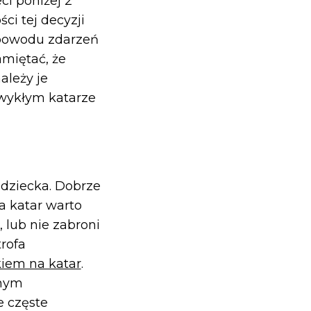
ci poniżej 2
ci tej decyzji
z powodu zdarzeń
amiętać, że
ależy je
zwykłym katarze
 dziecka. Dobrze
a katar warto
 lub nie zabroni
trofa
kiem na katar
.
tnym
e częste