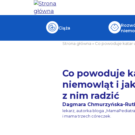
Rozwój
Ciąża
niemo
Strona główna
»
Co powoduje katar u 
Co powoduje ka
niemowląt i ja
z nim radzić
Dagmara Chmurzyńska-Rut
lekarz, autorka bloga „MamaPediatr
i mama trzech córeczek.