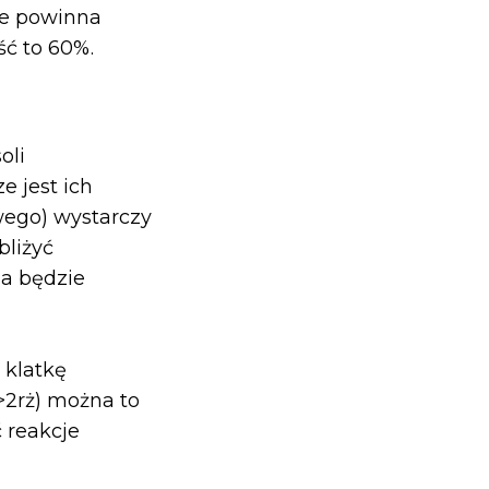
ie powinna
ść to 60%.
oli
e jest ich
wego) wystarczy
bliżyć
ia będzie
 klatkę
>2rż) można to
 reakcje