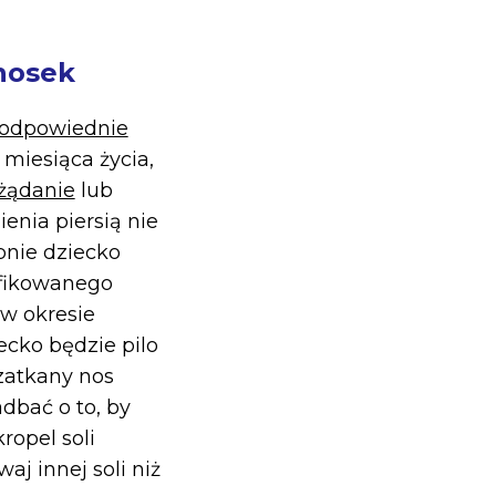
 nosek
odpowiednie
miesiąca życia,
 żądanie
lub
nia piersią nie
nie dziecko
yfikowanego
w okresie
ecko będzie pilo
 zatkany nos
dbać o to, by
ropel soli
aj innej soli niż