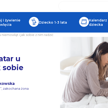
 i żywienie
Kalendarz
Dziecko 1-3 lata
wlęcia
dziecka
niemowląt i jak sobie z nim radzić
tar u
k sobie
kowska
a”, zakochana żona