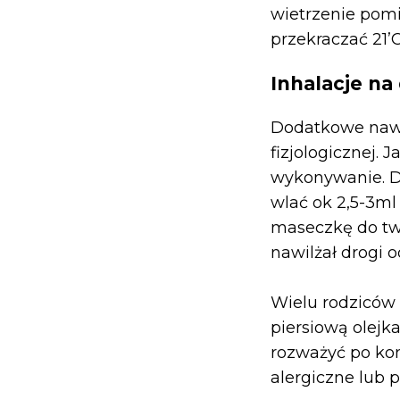
wietrzenie pom
przekraczać 21’
Inhalacje na 
Dodatkowe nawi
fizjologicznej. J
wykonywanie. D
wlać ok 2,5-3ml 
maseczkę do twa
nawilżał drogi 
Wielu rodziców
piersiową olejk
rozważyć po kon
alergiczne lub 