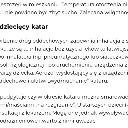
ieszczeń w mieszkaniu. Temperatura otoczenia n
C i nie powinno być zbyt sucho. Zalecana wilgotno
dziecięcy katar
lżenie dróg oddechowych zapewnia inhalacja z s
ako, że są to inhalacje bez użycia leków to łatwiejsz
o inhalatora (np. pneumatycznego lub siateczko
soli fizjologicznej i po uruchomieniu urządzenia z
rzy dziecka. Aerozol wydostający się z urządzen
oddechowe i ułatwi „wydmuchanie” kataru.
 podpytuje czy w okresie kataru można smarować
ami/maściami „na rozgrzanie”. U starszych dzieci (
sultacji z lekarzem. Mogą one jednak wywoływać
podrażnieniowe i warto z nimi uważać.