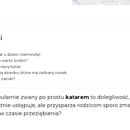
i
r u dzieci i niemowląt
e warto zrobić?
ecięcy katar
sią dziecko, które ma zatkany nosek
y zatoki?
pularnie zwany po prostu
katarem
to dolegliwość, 
tnie ustępuje, ale przysparza rodzicom sporo zma
 czasie przeziębienia?