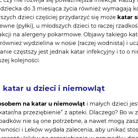
czy nie rozwija się poważniejsza infekcja. Każdy k
dziecka do 3 miesiąca życia również wymagają ko
arszych dzieci częściej przydarzyć się może
katar 
wne (pyłki), u młodszych dzieci to raczej rzadkoś
akcji na alergeny pokarmowe. Objawy takiego kat
 również wydzielina w nosie (raczej wodnista) i u
ie częstszy jest jednak katar infekcyjny i to o n
zej kolejności.
katar u dzieci i niemowląt
osobem na katar u niemowląt
i małych dzieci jes
katar/na przeziębienie” z apteki. Dlaczego? Bo w
ypadków nie są one potrzebne, a nawet mogą zas
wności i Leków wydała zalecenia, aby unikać sto