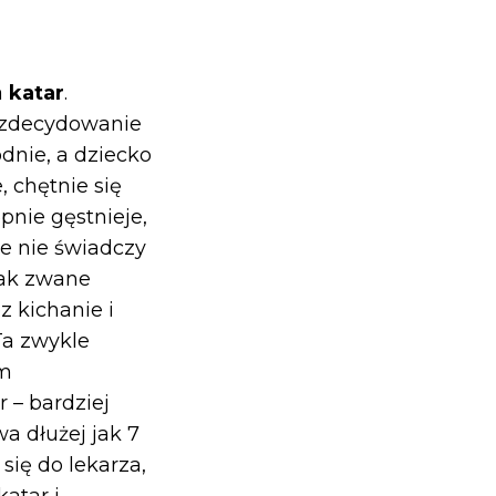
a
katar
.
i zdecydowanie
odnie, a dziecko
 chętnie się
pnie gęstnieje,
le nie świadczy
tak zwane
z kichanie i
Ta zwykle
ym
 – bardziej
wa dłużej jak 7
się do lekarza,