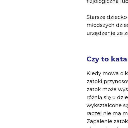
fizjologiczna lu
Starsze dziecko
młodszych dzieci
urządzenie ze 
Czy to kata
Kiedy mowa o ka
zatoki przynoso
zatok może wys
różnią się u dzi
wykształcone są
raczej nie ma 
Zapalenie zato