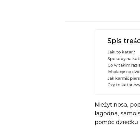
Spis treśc
Jaki to katar?
Sposoby na kata
Co w takim razi
Inhalacje na dzi
Jak karmić pier
Czy to katar cz
Nieżyt nosa, po
łagodna, samois
pomóc dziecku w