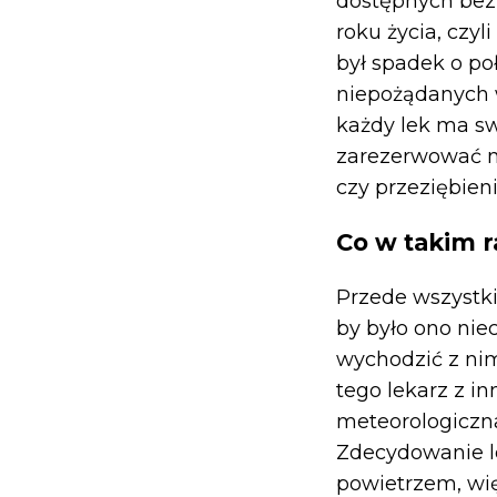
dostępnych bez 
roku życia, czy
był spadek o po
niepożądanych w
każdy lek ma swo
zarezerwować n
czy przeziębieni
Co w takim r
Przede wszystki
by było ono nie
wychodzić z nim
tego lekarz z i
meteorologiczna
Zdecydowanie le
powietrzem, wi