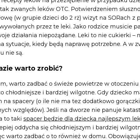
recepty leków na przeziębienie w przypadku dzie
li tak zwanych leków OTC. Potwierdzeniem słusznoś
łowę (w grupie dzieci do 2 rż) wizyt na SORach 
ywołanych przez te leki. Jako rodzice musicie p
je działania niepożądane. Leki to nie cukierki – n
a sytuacje, kiedy będą naprawę potrzebne. A w 
u nie są.
azie warto zrobić?
m, warto zadbać o świeże powietrze w otoczeniu
co chłodniejsze i bardziej wilgotne. Gdy dziecko m
 na spacery (o ile nie ma tez dodatkowo gorączki,
nnych względów). Jeśli na dworze nie panuje katas
 to taki
spacer będzie dla dziecka najlepszym le
piej oddycha się chłodniejszym i bardziej wilgo
ęc warto zadbać o to również w domu. Obowiązuj