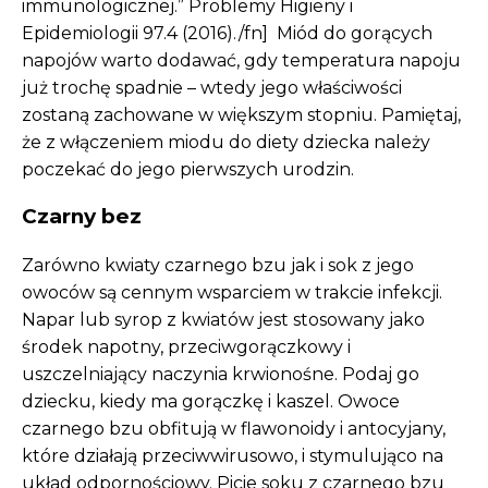
immunologicznej.” Problemy Higieny i
Epidemiologii 97.4 (2016)./fn] Miód do gorących
napojów warto dodawać, gdy temperatura napoju
już trochę spadnie – wtedy jego właściwości
zostaną zachowane w większym stopniu. Pamiętaj,
że z włączeniem miodu do diety dziecka należy
poczekać do jego pierwszych urodzin.
Czarny bez
Zarówno kwiaty czarnego bzu jak i sok z jego
owoców są cennym wsparciem w trakcie infekcji.
Napar lub syrop z kwiatów jest stosowany jako
środek napotny, przeciwgorączkowy i
uszczelniający naczynia krwionośne. Podaj go
dziecku, kiedy ma gorączkę i kaszel. Owoce
czarnego bzu obfitują w flawonoidy i antocyjany,
które działają przeciwwirusowo, i stymulująco na
układ odpornościowy. Picie soku z czarnego bzu