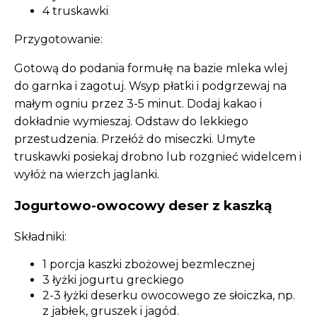
4 truskawki
Przygotowanie:
Gotową do podania formułę na bazie mleka wlej
do garnka i zagotuj. Wsyp płatki i podgrzewaj na
małym ogniu przez 3-5 minut. Dodaj kakao i
dokładnie wymieszaj. Odstaw do lekkiego
przestudzenia. Przełóż do miseczki. Umyte
truskawki posiekaj drobno lub rozgnieć widelcem i
wyłóż na wierzch jaglanki.
Jogurtowo-owocowy deser z kaszką
Składniki:
1 porcja kaszki zbożowej bezmlecznej
3 łyżki jogurtu greckiego
2-3 łyżki deserku owocowego ze słoiczka, np.
z jabłek, gruszek i jagód.