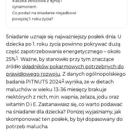
Kaszka zbożowa z dynią i
cynamonem
Co podać na śniadanie niejadkowi
powyżej 1. roku życia?
Śniadanie uznaje się najważniejszy posiłek dnia. U
dziecka po 1. roku życia powinno pokrywać dużą
część zapotrzebowania energetycznego – około
1
25%
. Ważne, by stanowiło przy tym znaczące
źródło
składników pokarmowych potrzebnych do
prawidłowego rozwoju
. Z danych ogólnopolskiego
2
badania PITNUTS 2024
.wynika, że w dietach
maluchów w wieku 13-36 miesięcy brakuje
niektórych z nich, m.in. wapnia, żelaza, jodu oraz
witamin D i E. Zastanawiasz się, co warto podawać
na śniadanie dla dziecka? Poniżej wyjaśniamy, jak
skomponować ten posiłek, by był dopasowany do
potrzeb malucha.