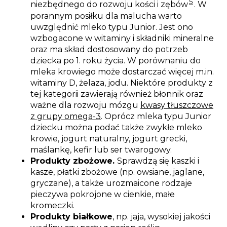
5
niezbędnego do rozwoju kości i zębów
. W
porannym posiłku dla malucha warto
uwzględnić mleko typu Junior. Jest ono
wzbogacone w witaminy i składniki mineralne
oraz ma skład dostosowany do potrzeb
dziecka po 1. roku życia. W porównaniu do
mleka krowiego może dostarczać więcej m.in.
witaminy D, żelaza, jodu. Niektóre produkty z
tej kategorii zawierają również błonnik oraz
ważne dla rozwoju mózgu
kwasy tłuszczowe
z grupy omega-3
. Oprócz mleka typu Junior
dziecku można podać także zwykłe mleko
krowie, jogurt naturalny, jogurt grecki,
maślankę, kefir lub ser twarogowy.
Produkty zbożowe.
Sprawdzą się kaszki i
kasze, płatki zbożowe (np. owsiane, jaglane,
gryczane), a także urozmaicone rodzaje
pieczywa pokrojone w cienkie, małe
kromeczki.
Produkty białkowe
, np. jaja, wysokiej jakości