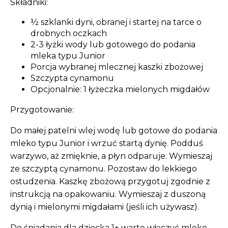
Składniki:
½ szklanki dyni, obranej i startej na tarce o
drobnych oczkach
2-3 łyżki wody lub gotowego do podania
mleka typu Junior
Porcja wybranej mlecznej kaszki zbożowej
Szczypta cynamonu
Opcjonalnie: 1 łyżeczka mielonych migdałów
Przygotowanie:
Do małej patelni wlej wodę lub gotowe do podania
mleko typu Junior i wrzuć startą dynię. Podduś
warzywo, aż zmięknie, a płyn odparuje. Wymieszaj
ze szczyptą cynamonu. Pozostaw do lekkiego
ostudzenia. Kaszkę zbożową przygotuj zgodnie z
instrukcją na opakowaniu. Wymieszaj z duszoną
dynią i mielonymi migdałami (jeśli ich używasz).
Do śniadania dla dziecka 1+ warto włączyć mleko