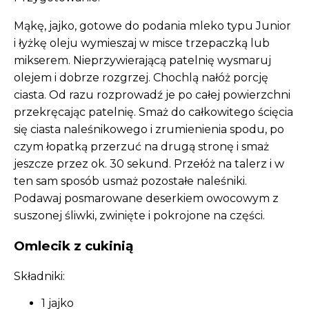
Mąkę, jajko, gotowe do podania mleko typu Junior
i łyżkę oleju wymieszaj w misce trzepaczką lub
mikserem. Nieprzywierającą patelnię wysmaruj
olejem i dobrze rozgrzej. Chochlą nałóż porcję
ciasta. Od razu rozprowadź je po całej powierzchni
przekręcając patelnię. Smaż do całkowitego ścięcia
się ciasta naleśnikowego i zrumienienia spodu, po
czym łopatką przerzuć na drugą stronę i smaż
jeszcze przez ok. 30 sekund. Przełóż na talerz i w
ten sam sposób usmaż pozostałe naleśniki.
Podawaj posmarowane deserkiem owocowym z
suszonej śliwki, zwinięte i pokrojone na części.
Omlecik z cukinią
Składniki:
1 jajko