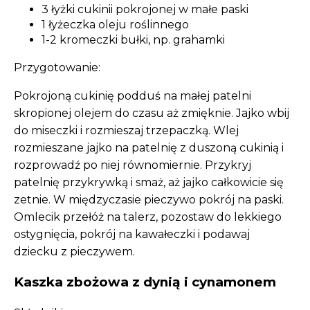
3 łyżki cukinii pokrojonej w małe paski
1 łyżeczka oleju roślinnego
1-2 kromeczki bułki, np. grahamki
Przygotowanie:
Pokrojoną cukinię podduś na małej patelni
skropionej olejem do czasu aż zmięknie. Jajko wbij
do miseczki i rozmieszaj trzepaczką. Wlej
rozmieszane jajko na patelnię z duszoną cukinią i
rozprowadź po niej równomiernie. Przykryj
patelnię przykrywką i smaż, aż jajko całkowicie się
zetnie. W międzyczasie pieczywo pokrój na paski.
Omlecik przełóż na talerz, pozostaw do lekkiego
ostygnięcia, pokrój na kawałeczki i podawaj
dziecku z pieczywem.
Kaszka zbożowa z dynią i cynamonem