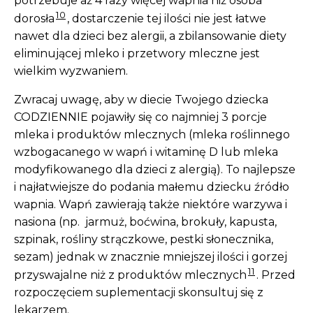
potrzebuje aż 4 razy więcej wapnia niż osoba
10
dorosła
, dostarczenie tej ilości nie jest łatwe
nawet dla dzieci bez alergii, a zbilansowanie diety
eliminującej mleko i przetwory mleczne jest
wielkim wyzwaniem.
Zwracaj uwagę, aby w diecie Twojego dziecka
CODZIENNIE pojawiły się co najmniej 3 porcje
mleka i produktów mlecznych (mleka roślinnego
wzbogacanego w wapń i witaminę D lub mleka
modyfikowanego dla dzieci z alergią). To najlepsze
i najłatwiejsze do podania małemu dziecku źródło
wapnia. Wapń zawierają także niektóre warzywa i
nasiona (np. jarmuż, boćwina, brokuły, kapusta,
szpinak, rośliny strączkowe, pestki słonecznika,
sezam) jednak w znacznie mniejszej ilości i gorzej
11
przyswajalne niż z produktów mlecznych
. Przed
rozpoczęciem suplementacji skonsultuj się z
lekarzem.