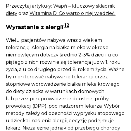
Przeczytaj artykuły:
Wapń – kluczowy składnik
diety
oraz
Witamina D. Co warto o niej wiedzieć.
12
Wyrastanie z alergii
Wielu pacjentów nabywa wraz z wiekiem
tolerancję. Alergia na białka mleka w okresie
niemowlęcym dotyczy średnio 2-3% dzieci i u co
piątego z nich rozwinie się tolerancja już w 1. roku
życia, a u co drugiego przed 8. rokiem życia. Ważne
by monitorować nabywanie tolerancji przez
stopniowe wprowadzenie białka mleka krowiego
do diety dziecka w warunkach domowych
lub przez przeprowadzenie doustnej próby
prowokacji (DPP), pod nadzorem lekarza. Wybór
metody zależy od obecności wyprysku atopowego
u dziecka i nasilenia alergii, decyzję podejmuje
lekarz. Niezależnie jednak od przebiegu choroby