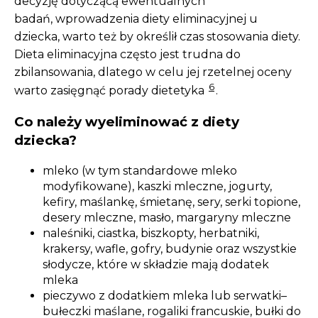
decyzję dotyczącą ewentualnych
badań, wprowadzenia diety eliminacyjnej u
dziecka, warto też by określił czas stosowania diety.
Dieta eliminacyjna często jest trudna do
zbilansowania, dlatego w celu jej rzetelnej oceny
6
warto zasięgnąć porady dietetyka
.
Co należy wyeliminować z diety
dziecka?
mleko (w tym standardowe mleko
modyfikowane), kaszki mleczne, jogurty,
kefiry, maślankę, śmietanę, sery, serki topione,
desery mleczne, masło, margaryny mleczne
naleśniki, ciastka, biszkopty, herbatniki,
krakersy, wafle, gofry, budynie oraz wszystkie
słodycze, które w składzie mają dodatek
mleka
pieczywo z dodatkiem mleka lub serwatki–
bułeczki maślane, rogaliki francuskie, bułki do