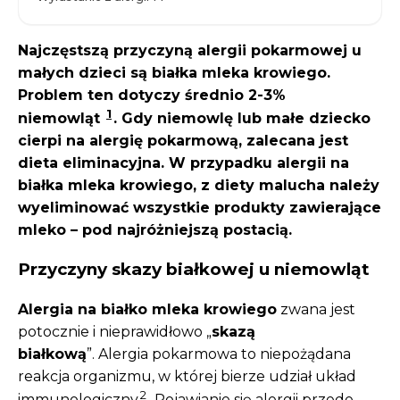
Najczęstszą przyczyną alergii pokarmowej u
małych dzieci są białka mleka krowiego.
Problem ten dotyczy średnio 2-3%
1
niemowląt
. Gdy niemowlę lub małe dziecko
cierpi na alergię pokarmową, zalecana jest
dieta eliminacyjna. W przypadku alergii na
białka mleka krowiego, z diety malucha należy
wyeliminować wszystkie produkty zawierające
mleko – pod najróżniejszą postacią.
Przyczyny skazy białkowej u niemowląt
Alergia na białko mleka krowiego
zwana jest
potocznie i nieprawidłowo „
skazą
białkową
”. Alergia pokarmowa to niepożądana
reakcja organizmu, w której bierze udział układ
2
immunologiczny
. Pojawianie się alergii przede