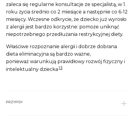
zaleca się regularne konsultacje ze specjalistą, w 1.
roku życia średnio co 2 miesiące a następnie co 6-12
miesięcy. Wczesne odkrycie, że dziecko już wyrosło
z alergii jest bardzo korzystne: pomoże uniknąć
niepotrzebnego przedłużania restrykcyjnej diety.
Właściwe rozpoznanie alergii i dobrze dobrana
dieta eliminacyjna są bardzo ważne,
ponieważ warunkują prawidłowy rozwój fizyczny i
13
intelektualny dziecka
PRZYPISY
1
Szajewska H., Horvath A., Żywienie i leczenie
żywieniowe dzieci i młodzieży, Medycyna
Praktyczna, Kraków, 2017
↩︎