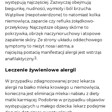
występują najczęściej. Zazwyczaj obejmują:
biegunkę, nudności, wymioty i ból brzucha.
Wątpliwe (niepotwierdzone) to natomiast kolka
niemowlęca, zaparcie czy refluks żołądkowo-
przełykowy. Najczęstsze objawy skórne to
pokrzywka, obrzęk naczynioruchowy i atopowe
zapalenie skóry. Ze strony układu oddechowego
symptomy to nieżyt nosa i astma, a
najciężsą postacią manifestacji alergii jest wstrząs
5
anafilaktyczny
.
Leczenie żywieniowe alergii
W przypadku zdiagnozowanej przez lekarza
alergii na białko mleka krowiego u niemowlęcia,
konieczna jest eliminacja mleka i nabiału z diety
matki karmiącej. Podobnie w przypadku objawów
występujących u małego dziecka: lekarz podejmie