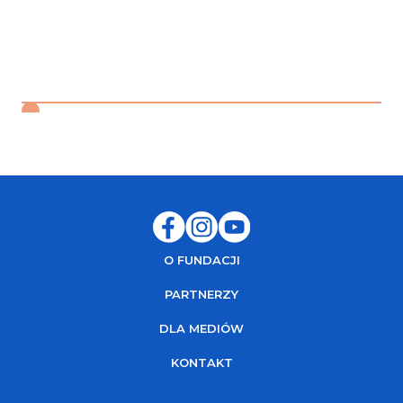
9
Szajewska H., Horvath A., Żywienie i leczenie
żywieniowe dzieci i młodzieży, Medycyna
Praktyczna, Kraków, 2017
↩︎
10
Jarosz M., Normy żywienia dla populacji polskiej,
IŻŻ, Warszawa, 2017.
↩︎
11
Jarosz M., Normy żywienia dla populacji polskiej,
IŻŻ, Warszawa, 2017.
↩︎
12
Szajewska H., Horvath A., Żywienie i leczenie
żywieniowe dzieci i młodzieży, Medycyna
Praktyczna, Kraków, 2017
↩︎
13
Błażowski Ł., Kurzawa R., Alergia na białka mleka
krowiego–teoria i praktyka. Część I. Obraz kliniczny
i zasady rozpoznawania Część II. Standardy
O FUNDACJI
Medyczne/Pediatria, 2017, T. 14, 695-712
↩︎
PARTNERZY
DLA MEDIÓW
KONTAKT