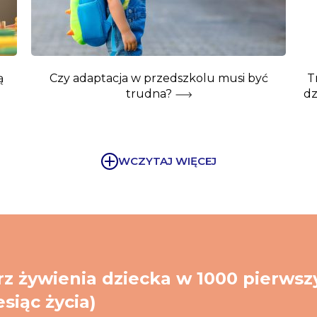
ą
Czy adaptacja w przedszkolu musi być
T
trudna?
dz
WCZYTAJ WIĘCEJ
z żywienia dziecka w 1000 pierwsz
esiąc życia)