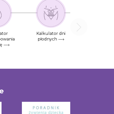
ator
Kalkulator dni
bowania
płodnych
ę
ne