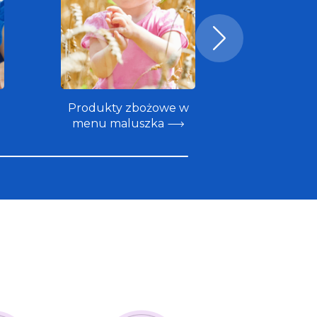
Produkty zbożowe w
Żywienie 
menu maluszka
małych 