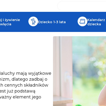
 i żywienie
Kalendarz
Dziecko 1-3 lata
wlęcia
dziecka
! Maluchy mają wyjątkowe
nizm, dlatego zadbaj o
ich cennych składników
jest już podstawą
 ważny element jego