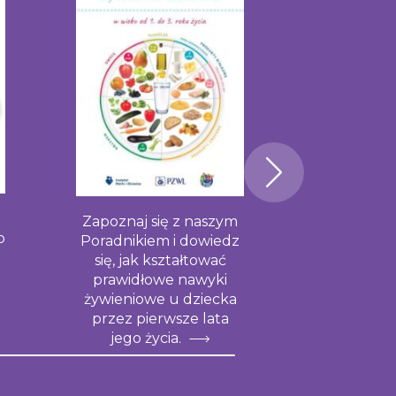
RA
Zapoznaj się z naszym
Bezpie
o
Poradnikiem i dowiedz
żywności,
się, jak kształtować
żywieniowe
prawidłowe nawyki
małych 
żywieniowe u dziecka
przez pierwsze lata
jego życia.