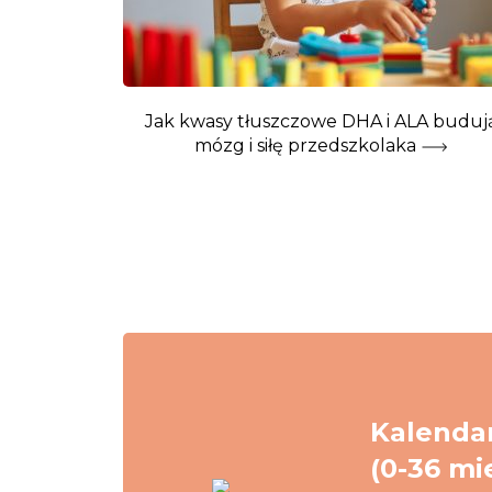
Jak kwasy tłuszczowe DHA i ALA buduj
mózg i siłę przedszkolaka
Kalendar
(0-36 mi