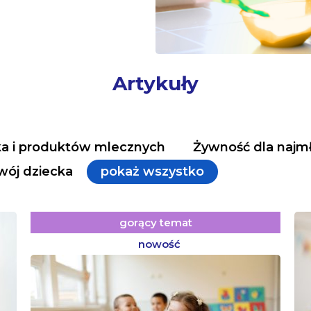
Artykuły
ka i produktów mlecznych
Żywność dla najm
wój dziecka
pokaż wszystko
gorący temat
nowość