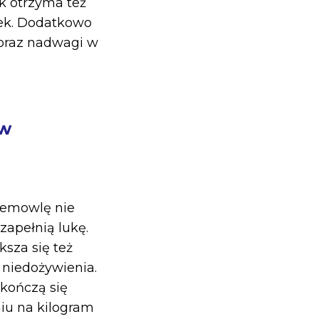
k otrzyma też
nek. Dodatkowo
 oraz nadwagi w
ów
iemowlę nie
zapełnią lukę.
sza się też
niedożywienia.
 kończą się
niu na kilogram