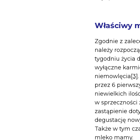
Właściwy 
Zgodnie z zale
należy rozpocząć
tygodniu życia 
wyłączne karmie
niemowlęcia
[3]
przez 6 pierws
niewielkich iloś
w sprzeczności 
zastąpienie do
degustację nowy
Także w tym cza
mleko mamy.