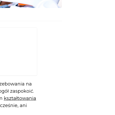
rzebowania na
gół zaspokoić.
em
kształtowania
cześnie, ani