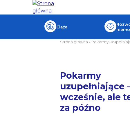
Rozwój
Ciąża
niemo
Strona główna
»
Pokarmy uzupełniają
Pokarmy
uzupełniające –
wcześnie, ale t
za późno