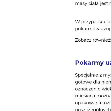
masy ciała jest
W przypadku ja
pokarmów uzupeł
Zobacz również
Pokarmy uz
Specjalnie z m
gotowe dla niem
oznaczenie wiek
miesiąca można
opakowaniu ozna
poszczególnych