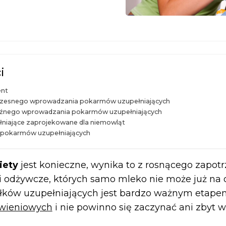
i
nt
czesnego wprowadzania pokarmów uzupełniających
óźnego wprowadzania pokarmów uzupełniających
niające zaprojekowane dla niemowląt
pokarmów uzupełniających
iety
jest konieczne, wynika to z rosnącego zapot
 odżywcze, których samo mleko nie może już na o
łków uzupełniających jest bardzo ważnym etap
wieniowych
i nie powinno się zaczynać ani zbyt w