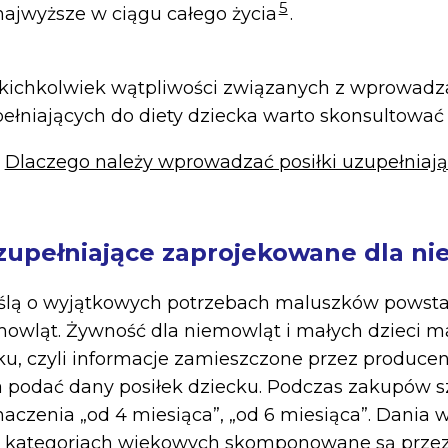
5
 najwyższe w ciągu całego życia
.
kichkolwiek wątpliwości związanych z wprowad
niających do diety dziecka warto skonsultować s
:
Dlaczego należy wprowadzać posiłki uzupełniaj
upełniające zaprojekowane dla n
yślą o wyjątkowych potrzebach maluszków powsta
owląt. Żywność dla niemowląt i małych dzieci ma
u, czyli informacje zamieszczone przez producen
 podać dany posiłek dziecku. Podczas zakupów 
czenia „od 4 miesiąca”, „od 6 miesiąca”. Dania 
 kategoriach wiekowych skomponowane są prze