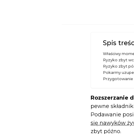
Spis treśc
Właściwy mome
Ryzyko zbyt w
Ryzyko zbyt p
Pokarmy uzupeł
Przygotowanie 
Rozszerzanie d
pewne składniki
Podawanie posi
się nawyków ży
zbyt późno.