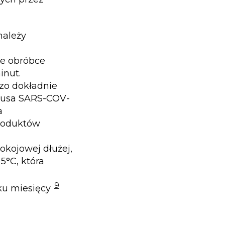
należy
ne obróbce
inut.
dzo dokładnie
rusa SARS-COV-
a
roduktów
kojowej dłużej,
5°C, która
9
ku miesięcy