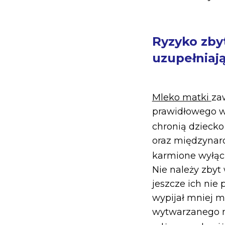
Ryzyko zb
uzupełniaj
Mleko matki
za
prawidłowego wz
chronią dziecko
oraz międzynar
karmione wyłąc
Nie należy zby
jeszcze ich ni
wypijał mniej ml
wytwarzanego m