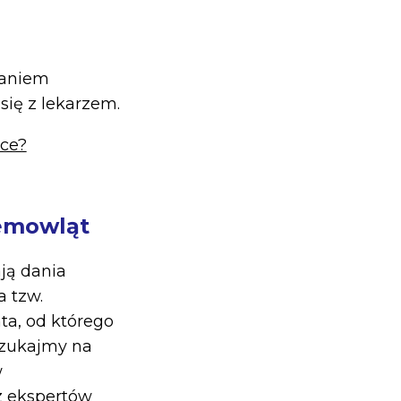
zaniem
ię z lekarzem.
ące?
iemowląt
ją dania
 tzw.
ta, od którego
szukajmy na
w
z ekspertów