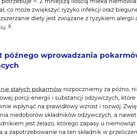
ż potrzebuje
. Z mniejszą ilością mleka niemowla
ał, co może zwiększyć ryzyko infekcji oraz biegu
zszerzanie diety jest związane z ryzykiem alergii
4
ciu
.
yt późnego wprowadzania pokarm
ących
nie stałych pokarmów
rozpoczniemy za późno, n
ej porcji energii i substancji odżywczych, które 
nie wpłynąć na prawidłowy wzrost i rozwój. Zwięk
enia niedoborów składników odżywczych, a nawet 
dnikiem jest żelazo, którego zapasy u niemowląt
ca a zapotrzebowanie na ten składnik w przelicze