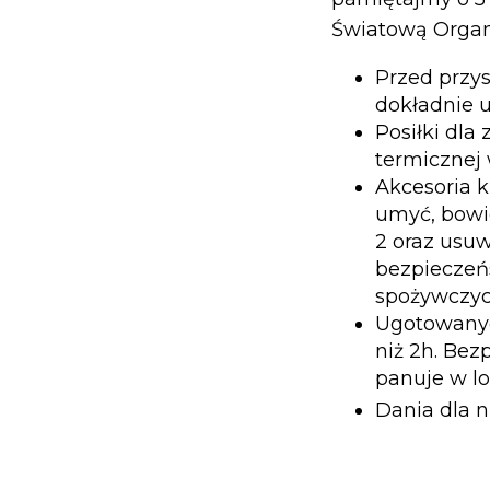
Światową Organ
Przed przys
dokładnie 
Posiłki dl
termicznej
Akcesoria k
umyć, bowi
2 oraz usu
bezpieczeń
spożywczyc
Ugotowanyc
niż 2h. Bez
panuje w l
Dania dla 