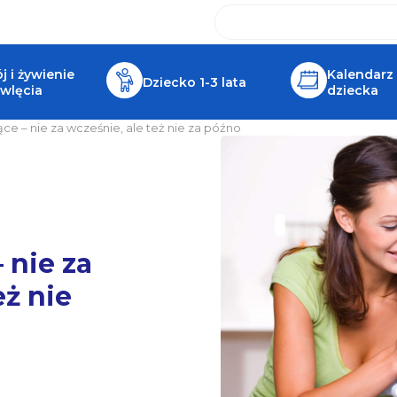
 i żywienie
Kalendarz
Dziecko 1-3 lata
wlęcia
dziecka
ce – nie za wcześnie, ale też nie za późno
 nie za
eż nie