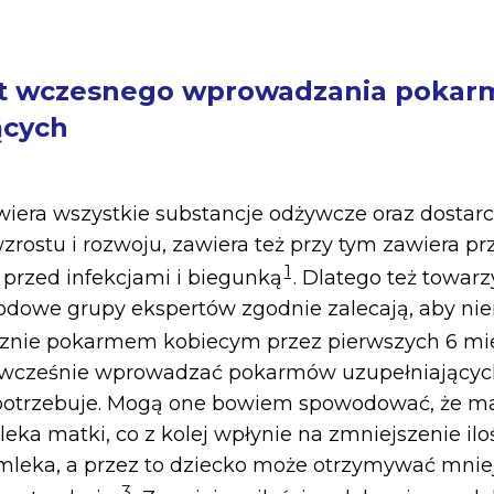
yt wczesnego wprowadzania poka
ących
wiera wszystkie substancje odżywcze oraz dostarc
rostu i rozwoju, zawiera też przy tym zawiera prz
1
 przed infekcjami i biegunką
. Dlatego też towa
odowe grupy ekspertów zgodnie zalecają, aby ni
znie pokarmem kobiecym przez pierwszych 6 mie
t wcześnie wprowadzać pokarmów uzupełniającyc
e potrzebuje. Mogą one bowiem spowodować, że m
eka matki, co z kolej wpłynie na zmniejszenie ilo
leka, a przez to dziecko może otrzymywać mnie
3