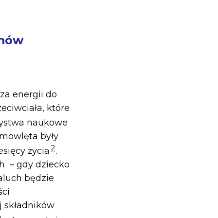
rmów
za energii do
eciwciała, które
rzystwa naukowe
emowlęta były
2
sięcy życia
.
h – gdy dziecko
aluch będzie
ści
j składników