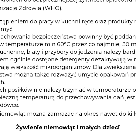
izację Zdrowia (WHO).
tąpieniem do pracy w kuchni ręce oraz produkty 
umyć.
a zachowania bezpieczeństwa powinny być podda
 w temperaturze min 60°C przez co najmniej 30 m
uchenne, blaty i przybory do jedzenia należy bar
em ogólnie dostępne detergenty dezaktywują wi
wają większość mikroorganizmów. Dla zwiększeni
stwa można także rozważyć umycie opakowań p
h.
h posiłków nie należy trzymać w temperaturze po
pieczną temperaturą do przechowywania dań jest 
odówce.
niemowląt można zamrażać na okres nawet do kil
Żywienie niemowląt i małych dzieci