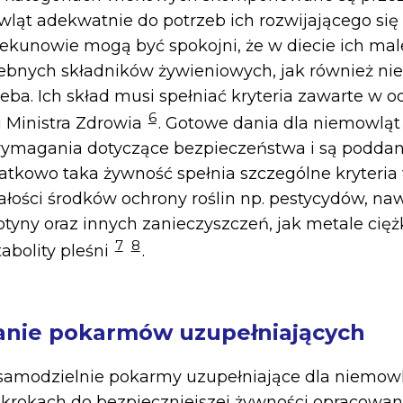
ląt adekwatnie do potrzeb ich rozwijającego się
ekunowie mogą być spokojni, że w diecie ich mal
ebnych składników żywieniowych, jak również nie
rzeba. Ich skład musi spełniać kryteria zawarte w
6
 Ministra Zdrowia
. Gotowe dania dla niemowląt 
wymagania dotyczące bezpieczeństwa i są podda
atkowo taka żywność spełnia szczególne kryteria
łości środków ochrony roślin np. pestycydów, na
otyny oraz innych zanieczyszczeń, jak metale cięż
7
8
abolity pleśni
.
nie pokarmów uzupełniających
samodzielnie pokarmy uzupełniające dla niemow
 krokach do bezpieczniejszej żywności opracowan