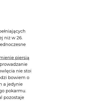
ełniających
j niż w 26.
 jednoczesne
mienie piersią
wprowadzanie
wlęcia nie stoi
odzi bowiem o
 a jedynie
ego pokarmu.
l pozostaje