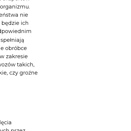
 organizmu.
eństwa nie
 będzie ich
 odpowiednim
spełniają
ne obróbce
 w zakresie
wozów takich,
kie, czy groźne
lęcia
ych przez