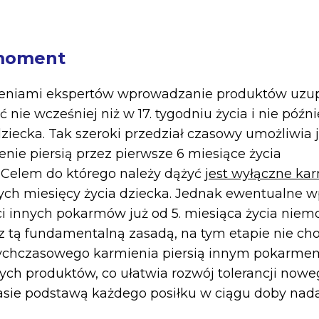
moment
ceniami ekspertów wprowadzanie produktów uzup
 nie wcześniej niż w 17. tygodniu życia i nie późnie
dziecka. Tak szeroki przedział czasowy umożliwia
nie piersią przez pierwsze 6 miesiące życia
. Celem do którego należy dążyć
jest wyłączne kar
zych miesięcy życia dziecka. Jednak ewentualne 
ci innych pokarmów już od 5. miesiąca życia niemo
z tą fundamentalną zasadą, na tym etapie nie ch
tychczasowego karmienia piersią innym pokarmem
ch produktów, co ułatwia rozwój tolerancji now
sie podstawą każdego posiłku w ciągu doby nada