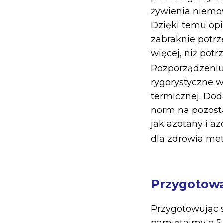
żywienia niemow
Dzięki temu opi
zabraknie potrz
więcej, niż pot
Rozporządzeniu
rygorystyczne 
termicznej. Dod
norm na pozosta
jak azotany i az
dla zdrowia met
Przygotowa
Przygotowując 
pamiętajmy o 5