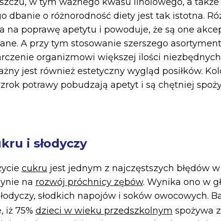
uszczu, w tym ważnego kwasu linolowego, a także
go dbanie o różnorodność diety jest tak istotna. R
 na poprawę apetytu i powoduje, że są one akce
wane. A przy tym stosowanie szerszego asortymen
rczenie organizmowi większej ilości niezbędnyc
żny jest również estetyczny wygląd posiłków. Ko
zrok potrawy pobudzają apetyt i są chętniej spo
kru i słodyczy
życie
cukru
jest jednym z najczęstszych błędów w 
dynie na
rozwój próchnicy zębów
. Wynika ono w g
słodyczy, słodkich napojów i soków owocowych. 
, iż 75%
dzieci w wieku przedszkolnym
spożywa za