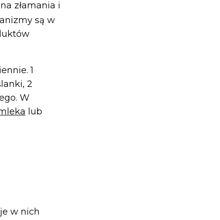
 na złamania i
ganizmy są w
oduktów
ennie. 1
lanki, 2
tego. W
mleka
lub
je w nich