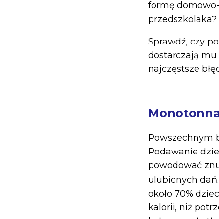
formę domowo-p
przedszkolaka?
Sprawdź, czy po
dostarczają mu 
najczęstsze błę
Monotonna 
Powszechnym bł
Podawanie dzie
powodować znu
ulubionych dań
około 70% dzieci
kalorii, niż po