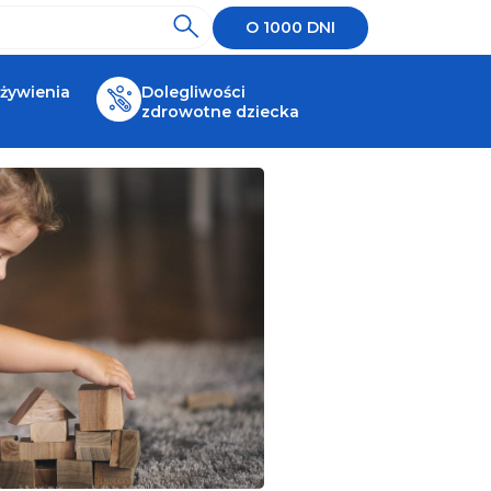
O 1000 DNI
 żywienia
Dolegliwości
zdrowotne dziecka