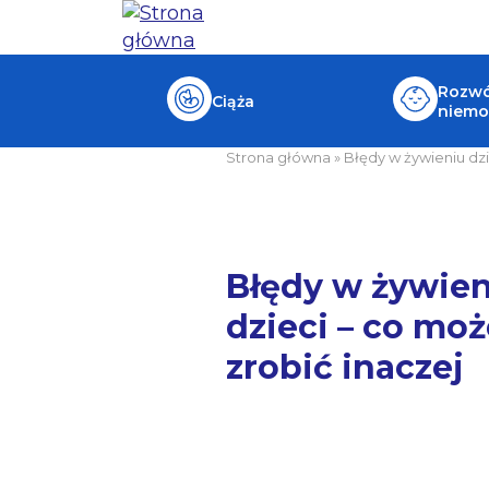
Rozwój
Ciąża
niemo
Strona główna
»
Błędy w żywieniu dz
Błędy w żywie
dzieci – co mo
zrobić inaczej