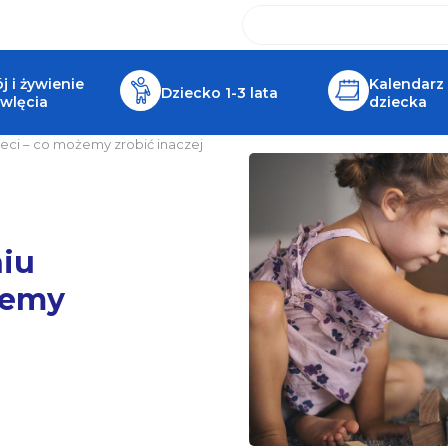
 i żywienie
Kalendarz
Dziecko 1-3 lata
wlęcia
dziecka
ieci – co możemy zrobić inaczej
niu
żemy