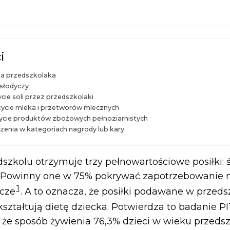
i
a przedszkolaka
 słodyczy
cie soli przez przedszkolaki
życie mleka i przetworów mlecznych
ycie produktów zbożowych pełnoziarnistych
zenia w kategoriach nagrody lub kary
szkolu otrzymuje trzy pełnowartościowe posiłki: 
. Powinny one w 75% pokrywać zapotrzebowanie n
1
wcze
. A to oznacza, że posiłki podawane w przed
ształtują dietę dziecka. Potwierdza to badanie 
 że sposób żywienia 76,3% dzieci w wieku przed