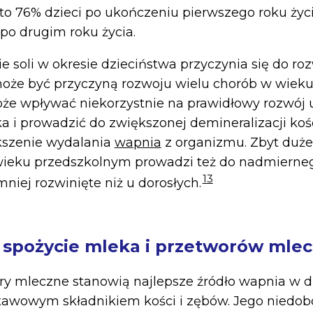
 to 76% dzieci po ukończeniu pierwszego roku życi
po drugim roku życia.
e soli w okresie dzieciństwa przyczynia się do ro
może być przyczyną rozwoju wielu chorób w wieku
oże wpływać niekorzystnie na prawidłowy rozwój 
a i prowadzić do zwiększonej demineralizacji koś
szenie wydalania
wapnia
z organizmu. Zbyt duże 
 wieku przedszkolnym prowadzi też do nadmierne
13
mniej rozwinięte niż u dorosłych.
e spożycie mleka i przetworów mle
ry mleczne stanowią najlepsze źródło wapnia w di
tawowym składnikiem kości i zębów. Jego niedo