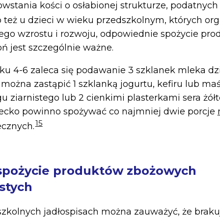
wstania kości o osłabionej strukturze, podatnych
 też u dzieci w wieku przedszkolnym, których or
ego wzrostu i rozwoju, odpowiednie spożycie pr
 jest szczególnie ważne.
u 4-6 zaleca się podawanie 3 szklanek mleka dzi
można zastąpić 1 szklanką jogurtu, kefiru lub maś
u ziarnistego lub 2 cienkimi plasterkami sera żół
iecko powinno spożywać co najmniej dwie porcje
15
cznych.
spożycie produktów zbożowych
stych
zkolnych jadłospisach można zauważyć, że braku