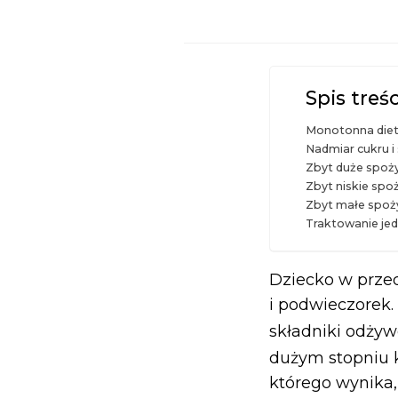
Spis treśc
Monotonna diet
Nadmiar cukru i
Zbyt duże spoży
Zbyt niskie spo
Zbyt małe spoż
Traktowanie jed
Dziecko w przed
i podwieczorek
składniki odży
dużym stopniu k
którego wynika,