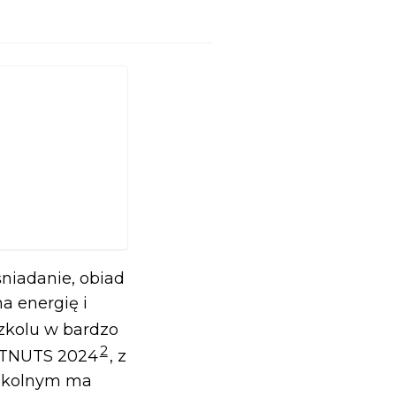
śniadanie, obiad
a energię i
szkolu w bardzo
2
PITNUTS 2024
, z
szkolnym ma