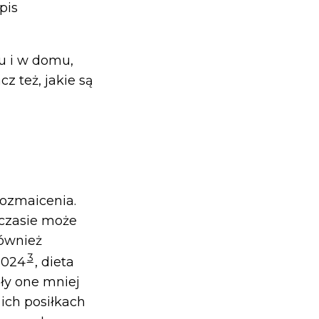
pis
lu i w domu,
z też, jakie są
ozmaicenia.
czasie może
również
3
2024
, dieta
dły one mniej
ich posiłkach