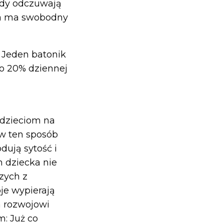
 gdy odczuwają
wa ma swobodny
. Jeden batonik
ło 20% dziennej
 dzieciom na
 w ten sposób
dują sytość i
 dziecka nie
zych z
oje wypierają
a rozwojowi
m: Już co