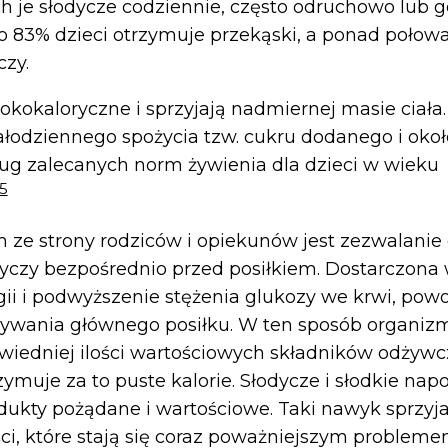
ch je słodycze codziennie, często odruchowo lub
o 83% dzieci otrzymuje przekąski, a ponad poło
czy.
okokaloryczne i sprzyjają nadmiernej masie ciała
ałodziennego spożycia tzw. cukru dodanego i oko
dług zalecanych norm żywienia dla dzieci w wieku
5
ze strony rodziców i opiekunów jest zezwalanie
yczy bezpośrednio przed posiłkiem. Dostarczona
gii i podwyższenie stężenia glukozy we krwi, powo
ywania głównego posiłku. W ten sposób organizm
iedniej ilości wartościowych składników odżywc
ymuje za to puste kalorie. Słodycze i słodkie nap
odukty pożądane i wartościowe. Taki nawyk sprzyj
ści, które stają się coraz poważniejszym probleme