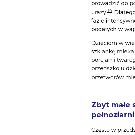
prowadzić do po
14
urazy.
Dlatego
fazie intensywn
bogatych w wapń
Dzieciom w wiek
szklankę mleka 
porcjami twarog
przedszkolu dz
przetworów mle
Zbyt małe 
pełnoziarni
Często w przeds