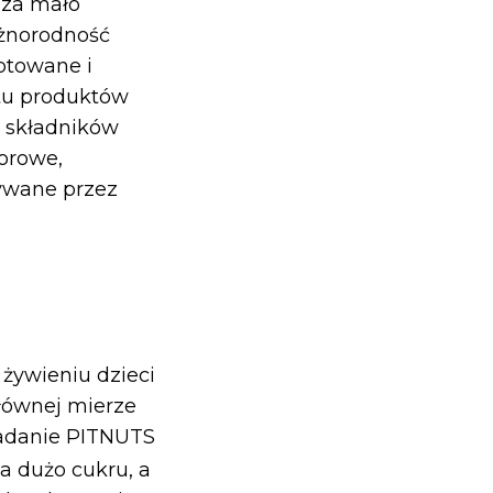
 za mało
óżnorodność
ptowane i
tu produktów
h składników
lorowe,
żywane przez
żywieniu dzieci
łównej mierze
Badanie PITNUTS
 dużo cukru, a