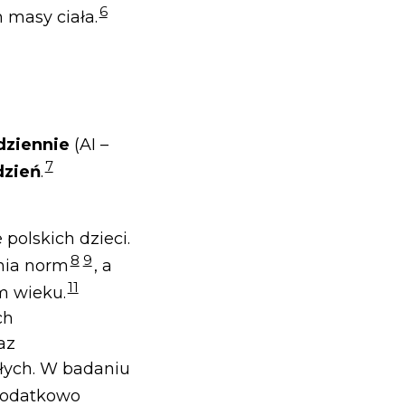
6
 masy ciała.
 dziennie
(AI –
7
dzień
.
polskich dzieci.
8
9
nia norm
, a
11
m wieku.
ch
az
łych. W badaniu
 dodatkowo