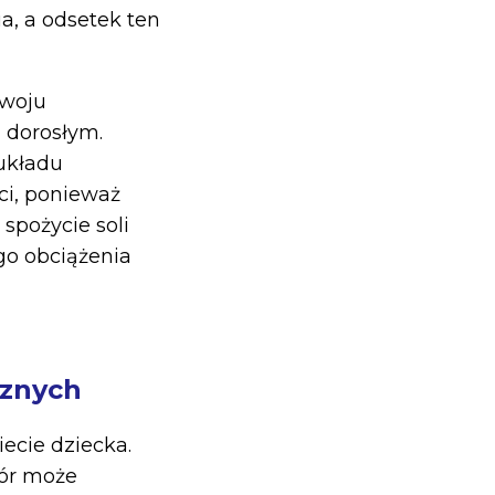
a, a odsetek ten
zwoju
 dorosłym.
układu
ci, ponieważ
spożycie soli
go obciążenia
cznych
ecie dziecka.
bór może