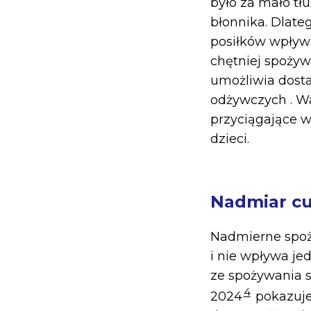
było za mało tł
błonnika. Dlate
posiłków wpływa
chętniej spoży
umożliwia dosta
odżywczych . Wa
przyciągające w
dzieci.
Nadmiar cu
Nadmierne spo
i nie wpływa je
ze spożywania 
4
2024
pokazuje