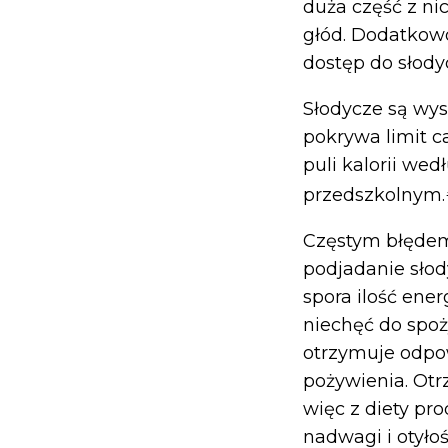
duża część z ni
głód. Dodatkow
dostęp do słody
Słodycze są wys
pokrywa limit c
puli kalorii we
przedszkolnym.
Częstym błędem 
podjadanie słod
spora ilość ener
niechęć do spoż
otrzymuje odpow
pożywienia. Otrz
więc z diety pr
nadwagi i otyło