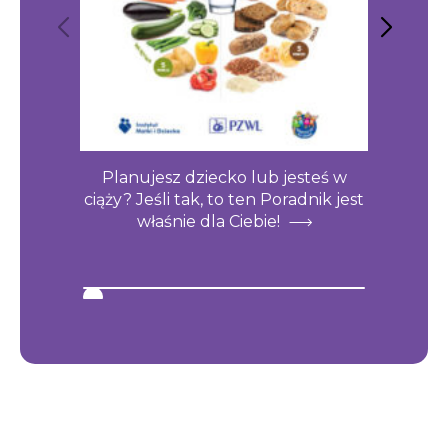
Planujesz dziecko lub jesteś w
Chces
ciąży? Jeśli tak, to ten Poradnik jest
zdr
właśnie dla Ciebie!
Przecz
pows
k