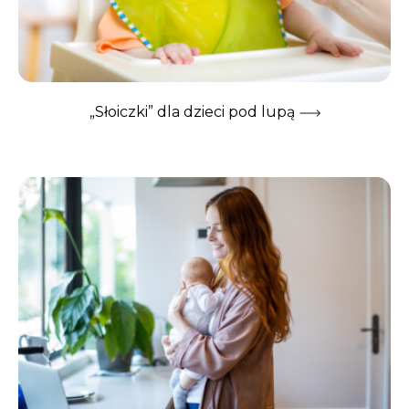
„Słoiczki” dla dzieci pod lupą