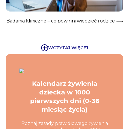
Badania kliniczne – co powinni wiedzieć rodzice
WCZYTAJ WIĘCEJ
Kalendarz żywienia
dziecka w 1000
pierwszych dni (0-36
miesiąc życia)
Poznaj zasady prawidłowego żywienia