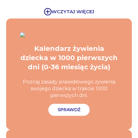
WCZYTAJ WIĘCEJ
Kalendarz żywienia
dziecka w 1000 pierwszych
dni (0-36 miesiąc życia)
Poznaj zasady prawidłowego żywienia
swojego dziecka w trakcie 1000
pierwszych dni.
SPRAWDŹ