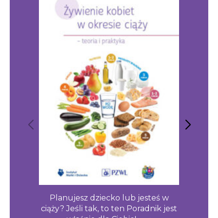
Planujesz dziecko lub jesteś w
Chces
ciąży? Jeśli tak, to ten Poradnik jest
zdr